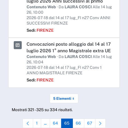
luglio 2026 Anni successivi al primo
Contenuto Web
· Da
LAURA COSCI
Alle 14 lug
26, 10:00
2026-07-18 dal 14 al 17 lug_FI n27 Conv ANNI
SUCCESSIVI FIRENZE
Sedi:
FIRENZE
Convocazioni posto alloggio dal 14 al 17
luglio 2026 1° anno Magistrale extra UE
Contenuto Web
· Da
LAURA COSCI
Alle 14 lug
26, 10:04
2026-07-18 dal 14 al 17 lug_FI n27 Conv 1
ANNO MAGISTRALE FIRENZE
Sedi:
FIRENZE
5 Elementi
Mostrati 321 - 325 su 334 risultati.
1
64
65
66
67
...
Pagina
Pagine intermedie Use TAB to navigate.
Pagina
Pagina
Pagina
Pagina