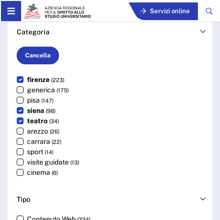
Skip to Main Content
Servizi online
Cerca - ARDSU
Categoria
Cancella
firenze
(223)
generica
(175)
pisa
(147)
siena
(98)
teatro
(34)
arezzo
(26)
carrara
(22)
sport
(14)
visite guidate
(13)
cinema
(6)
Tipo
Contenuto Web
(334)