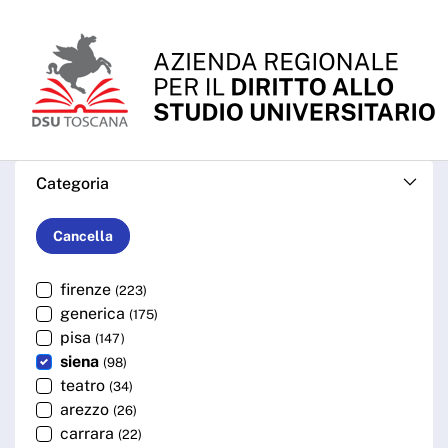
Skip to Main Content
Cerca - ARDSU
Categoria
Cancella
firenze
(223)
generica
(175)
pisa
(147)
siena
(98)
teatro
(34)
arezzo
(26)
carrara
(22)