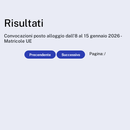
Skip to Main Content
Cerca - ARDSU
Risultati
Convocazioni posto alloggio dall'8 al 15 gennaio 2026 -
Matricole UE
Pagina:
/
Precendente
Successivo