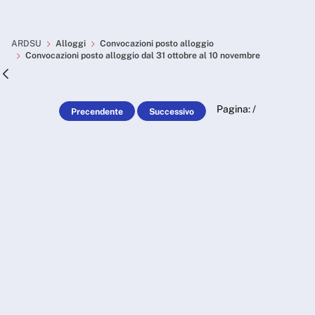
Skip to Main Content
Convocazioni posto alloggi
ARDSU
Alloggi
Convocazioni posto alloggio
Convocazioni posto alloggio dal 31 ottobre al 10 novembre
Pagina:
/
Precendente
Successivo