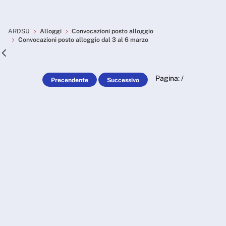
Skip to Main Content
Convocazioni posto alloggio
ARDSU
Alloggi
Convocazioni posto alloggio
Convocazioni posto alloggio dal 3 al 6 marzo
Pagina:
/
Precendente
Successivo