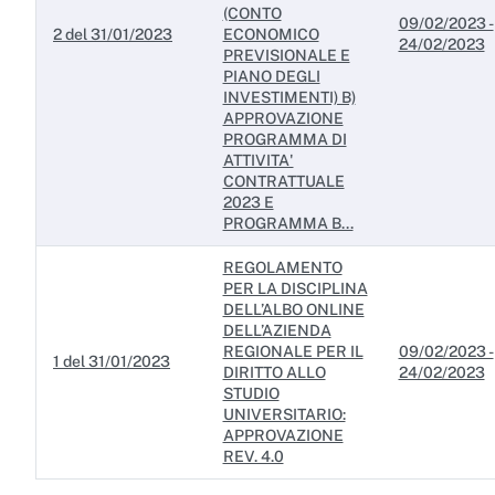
(CONTO
09/02/2023 -
2 del 31/01/2023
ECONOMICO
Servizi erogati
24/02/2023
PREVISIONALE E
PIANO DEGLI
Pagamenti dell'amministrazione
INVESTIMENTI) B)
APPROVAZIONE
Opere pubbliche
PROGRAMMA DI
ATTIVITA'
Pianificazione e governo del territorio
CONTRATTUALE
2023 E
Informazioni ambientali
PROGRAMMA B...
Interventi straordinari e di emergenza
REGOLAMENTO
PER LA DISCIPLINA
DELL’ALBO ONLINE
Altri contenuti
DELL’AZIENDA
REGIONALE PER IL
09/02/2023 -
Attuazione misure PNRR
1 del 31/01/2023
DIRITTO ALLO
24/02/2023
STUDIO
UNIVERSITARIO:
APPROVAZIONE
REV. 4.0