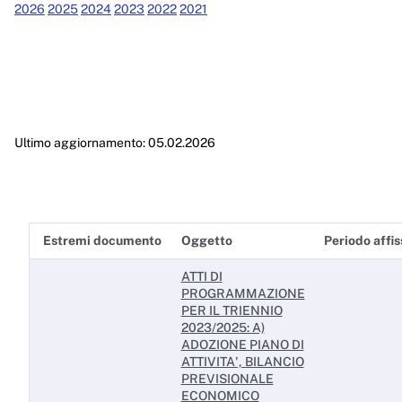
Performance
2026
2025
2024
2023
2022
2021
Enti controllati
Attività e procedimenti
Provvedimenti
Ultimo aggiornamento: 05.02.2026
Provvedimenti organi indirizzo politico
Provvedimenti dirigenti amministrativi
Controlli sulle imprese
Estremi documento
Oggetto
Periodo affis
Bandi di gara e contratti
ATTI DI
Sovvenzioni, contributi, sussidi, vantaggi economici
PROGRAMMAZIONE
PER IL TRIENNIO
Bilanci
2023/2025: A)
ADOZIONE PIANO DI
Beni immobili e gestione patrimonio
ATTIVITA', BILANCIO
PREVISIONALE
ECONOMICO
Controlli e rilievi sull'amministrazione