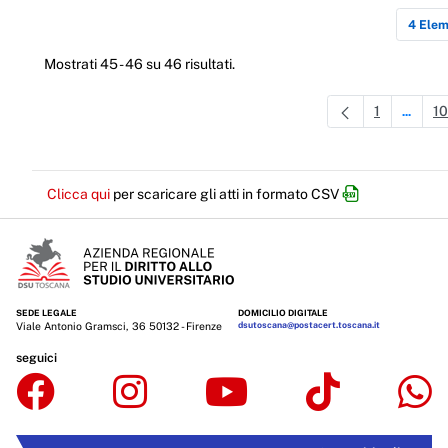
4 Elem
Mostrati 45 - 46 su 46 risultati.
1
10
...
Pagina
Pagine 
P
Clicca qui
per scaricare gli atti in formato CSV
SEDE LEGALE
DOMICILIO DIGITALE
Viale Antonio Gramsci, 36 50132 - Firenze
dsutoscana@postacert.toscana.it
seguici