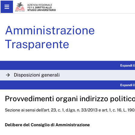
Skip to Main Content
Delibere CdA 2023 - ARDS
Amministrazione
Trasparente
Espandi i
Disposizioni generali
Espandi i
Organizzazione
Provvedimenti organi indirizzo politic
Consulenti e collaboratori
Sezione ai sensi dell’art. 23, c. 1, d.lgs. n. 33/2013 e art. 1, c. 16, L. 1
Personale
Bandi di concorso
Delibere del Consiglio di Amministrazione