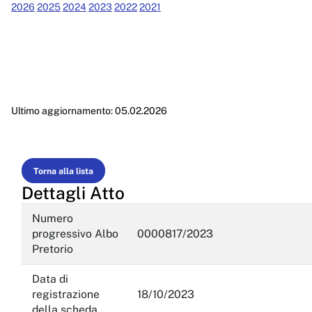
Performance
2026
2025
2024
2023
2022
2021
Enti controllati
Attività e procedimenti
Provvedimenti
Ultimo aggiornamento: 05.02.2026
Provvedimenti organi indirizzo politico
Provvedimenti dirigenti amministrativi
Controlli sulle imprese
Torna alla lista
Dettagli Atto
Bandi di gara e contratti
Numero
Sovvenzioni, contributi, sussidi, vantaggi economici
progressivo Albo
0000817/2023
Pretorio
Bilanci
Data di
Beni immobili e gestione patrimonio
registrazione
18/10/2023
Controlli e rilievi sull'amministrazione
della scheda