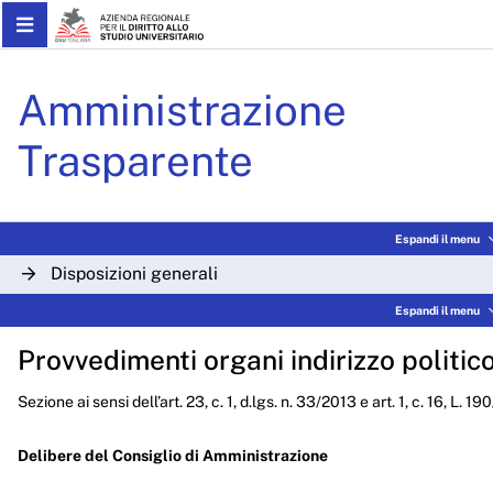
Skip to Main Content
Delibere CdA 2023 - ARDS
Amministrazione
Trasparente
Espandi il menu
Disposizioni generali
Espandi il menu
Organizzazione
Provvedimenti organi indirizzo politic
Consulenti e collaboratori
Sezione ai sensi dell’art. 23, c. 1, d.lgs. n. 33/2013 e art. 1, c. 16, L. 1
Personale
Bandi di concorso
Delibere del Consiglio di Amministrazione