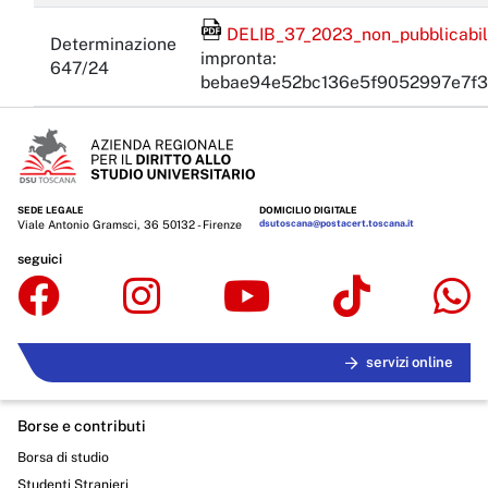
File Acrobat Reader
DELIB_37_2023_non_pubblicabile
Determinazione
impronta:
647/24
bebae94e52bc136e5f9052997e7f3
SEDE LEGALE
DOMICILIO DIGITALE
Viale Antonio Gramsci, 36 50132 - Firenze
dsutoscana@postacert.toscana.it
seguici
servizi online
Borse e contributi
Borsa di studio
Studenti Stranieri