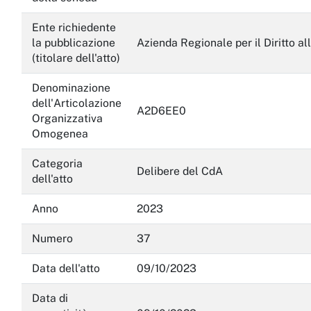
Servizi erogati
Ente richiedente
la pubblicazione
Azienda Regionale per il Diritto al
Pagamenti dell'amministrazione
(titolare dell'atto)
Opere pubbliche
Denominazione
dell'Articolazione
A2D6EE0
Pianificazione e governo del territorio
Organizzativa
Omogenea
Informazioni ambientali
Categoria
Interventi straordinari e di emergenza
Delibere del CdA
dell'atto
Altri contenuti
Anno
2023
Attuazione misure PNRR
Numero
37
Data dell'atto
09/10/2023
Data di