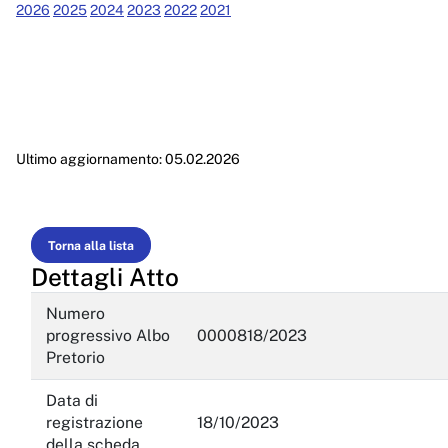
Performance
2026
2025
2024
2023
2022
2021
Enti controllati
Attività e procedimenti
Provvedimenti
Ultimo aggiornamento: 05.02.2026
Provvedimenti organi indirizzo politico
Provvedimenti dirigenti amministrativi
Controlli sulle imprese
Torna alla lista
Dettagli Atto
Bandi di gara e contratti
Numero
Sovvenzioni, contributi, sussidi, vantaggi economici
progressivo Albo
0000818/2023
Pretorio
Bilanci
Data di
Beni immobili e gestione patrimonio
registrazione
18/10/2023
Controlli e rilievi sull'amministrazione
della scheda