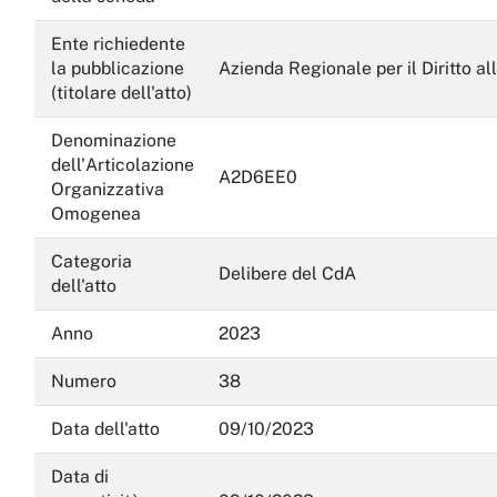
Servizi erogati
Ente richiedente
la pubblicazione
Azienda Regionale per il Diritto al
Pagamenti dell'amministrazione
(titolare dell'atto)
Opere pubbliche
Denominazione
dell'Articolazione
A2D6EE0
Pianificazione e governo del territorio
Organizzativa
Omogenea
Informazioni ambientali
Categoria
Interventi straordinari e di emergenza
Delibere del CdA
dell'atto
Altri contenuti
Anno
2023
Attuazione misure PNRR
Numero
38
Data dell'atto
09/10/2023
Data di