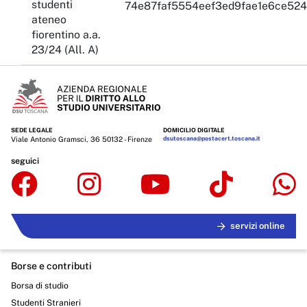
studenti
74e87faf5554eef3ed9fae1e6ce524
ateneo
fiorentino a.a.
23/24 (All. A)
SEDE LEGALE
DOMICILIO DIGITALE
Viale Antonio Gramsci, 36 50132 - Firenze
dsutoscana@postacert.toscana.it
seguici
servizi online
Borse e contributi
Borsa di studio
Studenti Stranieri