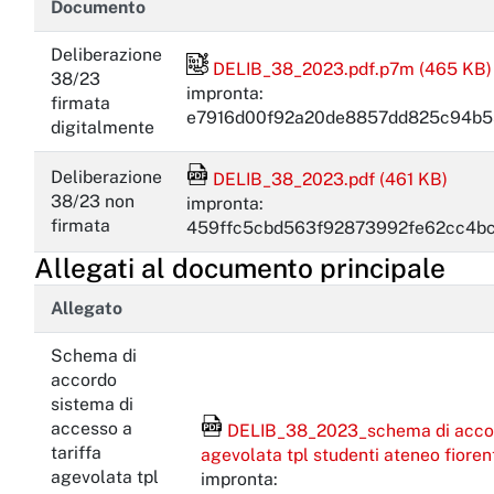
Documento
Deliberazione
File firmato digitalmente
DELIB_38_2023.pdf.p7m (465 KB)
38/23
impronta:
firmata
e7916d00f92a20de8857dd825c94b5
digitalmente
File Acrobat Reader
Deliberazione
DELIB_38_2023.pdf (461 KB)
38/23 non
impronta:
firmata
459ffc5cbd563f92873992fe62cc4b
Allegati al documento principale
Allegato
Schema di
accordo
sistema di
File Acrobat Reader
accesso a
DELIB_38_2023_schema di accordo
tariffa
agevolata tpl studenti ateneo fiore
agevolata tpl
impronta: