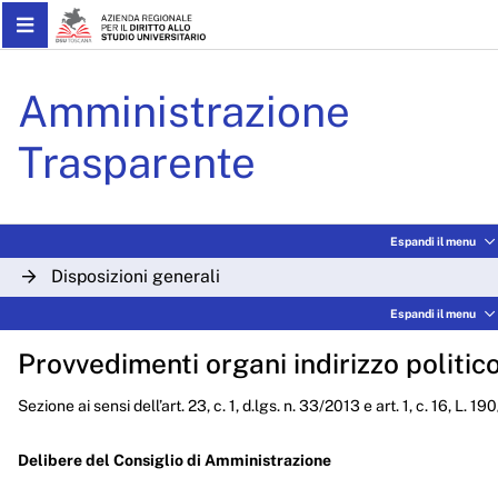
Skip to Main Content
Delibere CdA 2023 - ARDS
Amministrazione
Trasparente
Espandi il menu
Disposizioni generali
Espandi il menu
Organizzazione
Provvedimenti organi indirizzo politic
Consulenti e collaboratori
Sezione ai sensi dell’art. 23, c. 1, d.lgs. n. 33/2013 e art. 1, c. 16, L. 1
Personale
Bandi di concorso
Delibere del Consiglio di Amministrazione