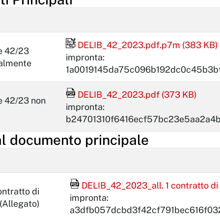
File firmato digitalmente
DELIB_42_2023.pdf.p7m (383 KB)
e 42/23
impronta:
talmente
1a0019145da75c096b192dc0c45b3b
File Acrobat Reader
DELIB_42_2023.pdf (373 KB)
e 42/23 non
impronta:
b24701310f6416ecf57bc23e5aa2a4
al documento principale
File Acrobat Reader
DELIB_42_2023_all. 1 contratto di
ntratto di
impronta:
(Allegato)
a3dfb057dcbd3f42cf791bec616f03