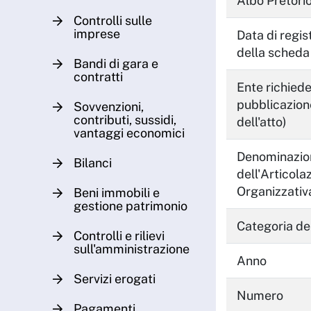
Albo Pretori
Controlli sulle
imprese
Data di regis
della scheda
Bandi di gara e
contratti
Ente richiede
pubblicazione
Sovvenzioni,
contributi, sussidi,
dell'atto)
vantaggi economici
Denominazio
Bilanci
dell'Articola
Organizzati
Beni immobili e
gestione patrimonio
Categoria del
Controlli e rilievi
sull'amministrazione
Anno
Servizi erogati
Numero
Pagamenti