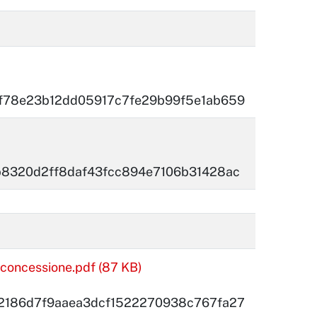
f78e23b12dd05917c7fe29b99f5e1ab659
b8320d2ff8daf43fcc894e7106b31428ac
 concessione.pdf (87 KB)
2186d7f9aaea3dcf1522270938c767fa27