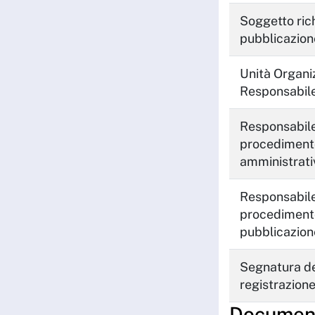
Soggetto ric
pubblicazion
Unità Organi
Responsabil
Responsabile
procediment
amministrati
Responsabile
procediment
pubblicazion
Segnatura de
registrazion
Documenti