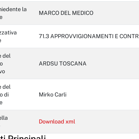
hiedente la
MARCO DEL MEDICO
e
zzativa
71.3 APPROVVIGIONAMENTI E CONTR
e
 del
o
ARDSU TOSCANA
vo
 del
o di
Mirko Carli
e
lla
Download xml
e
 Principali