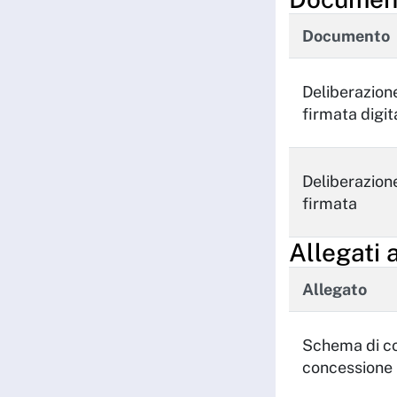
Documento
Deliberazion
firmata digi
Deliberazion
firmata
Allegati 
Allegato
Schema di co
concessione 