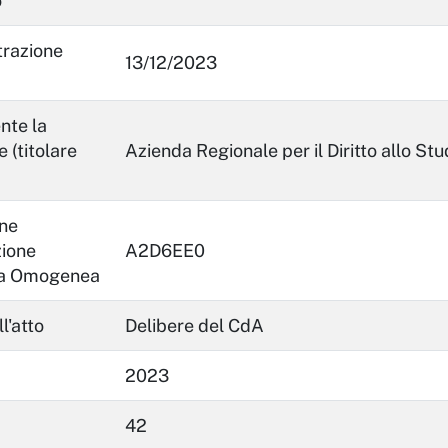
o
trazione
13/12/2023
nte la
 (titolare
Azienda Regionale per il Diritto allo Stu
ne
zione
A2D6EE0
va Omogenea
l'atto
Delibere del CdA
2023
42