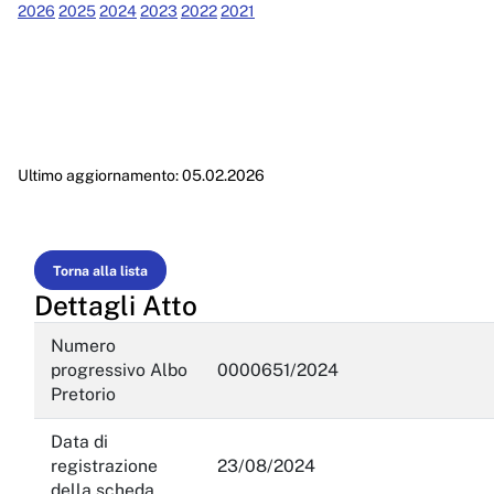
Performance
2026
2025
2024
2023
2022
2021
Enti controllati
Attività e procedimenti
Provvedimenti
Ultimo aggiornamento: 05.02.2026
Provvedimenti organi indirizzo politico
Provvedimenti dirigenti amministrativi
Controlli sulle imprese
Torna alla lista
Dettagli Atto
Bandi di gara e contratti
Numero
Sovvenzioni, contributi, sussidi, vantaggi economici
progressivo Albo
0000651/2024
Pretorio
Bilanci
Data di
Beni immobili e gestione patrimonio
registrazione
23/08/2024
Controlli e rilievi sull'amministrazione
della scheda