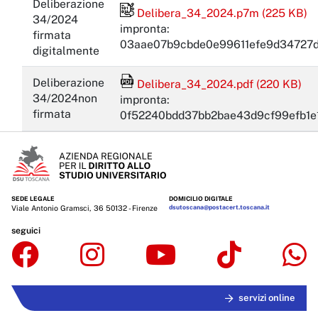
Deliberazione
File firmato digitalmente
Delibera_34_2024.p7m (225 KB)
34/2024
impronta:
firmata
03aae07b9cbde0e99611efe9d34727d
digitalmente
File Acrobat Reader
Deliberazione
Delibera_34_2024.pdf (220 KB)
34/2024non
impronta:
firmata
0f52240bdd37bb2bae43d9cf99efb1
SEDE LEGALE
DOMICILIO DIGITALE
Viale Antonio Gramsci, 36 50132 - Firenze
dsutoscana@postacert.toscana.it
seguici
servizi online