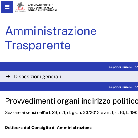
Skip to Main Content
Delibere CdA 2024 - ARDS
Amministrazione
Trasparente
Espandi il menu
Disposizioni generali
Espandi il menu
Organizzazione
Provvedimenti organi indirizzo politic
Consulenti e collaboratori
Sezione ai sensi dell’art. 23, c. 1, d.lgs. n. 33/2013 e art. 1, c. 16, L. 1
Personale
Bandi di concorso
Delibere del Consiglio di Amministrazione