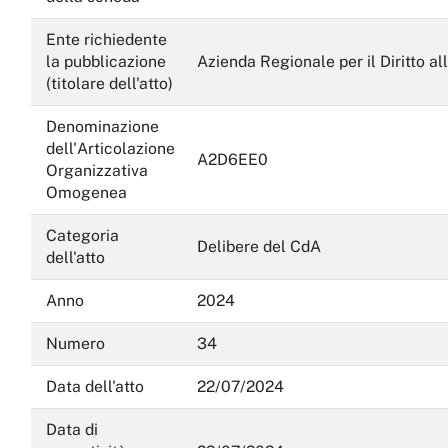
Servizi erogati
Ente richiedente
la pubblicazione
Azienda Regionale per il Diritto al
Pagamenti dell'amministrazione
(titolare dell'atto)
Opere pubbliche
Denominazione
dell'Articolazione
A2D6EE0
Pianificazione e governo del territorio
Organizzativa
Omogenea
Informazioni ambientali
Categoria
Interventi straordinari e di emergenza
Delibere del CdA
dell'atto
Altri contenuti
Anno
2024
Attuazione misure PNRR
Numero
34
Data dell'atto
22/07/2024
Data di