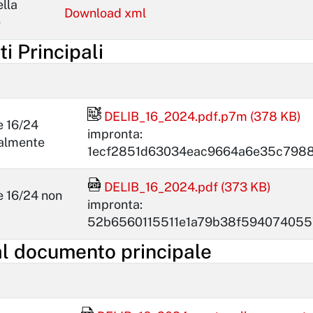
lla
Download xml
e
 Principali
File firmato digitalmente
DELIB_16_2024.pdf.p7m (378 KB)
e 16/24
impronta:
talmente
1ecf2851d63034eac9664a6e35c798
File Acrobat Reader
DELIB_16_2024.pdf (373 KB)
e 16/24 non
impronta:
52b6560115511e1a79b38f594074055
al documento principale