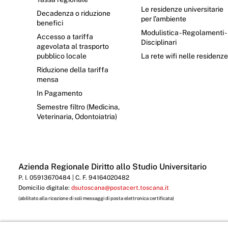
Le residenze universitarie
Decadenza o riduzione
per l’ambiente
benefici
Modulistica - Regolamenti -
Accesso a tariffa
Disciplinari
agevolata al trasporto
pubblico locale
La rete wifi nelle residenz
Riduzione della tariffa
mensa
In Pagamento
Semestre filtro (Medicina,
Veterinaria, Odontoiatria)
Azienda Regionale Diritto allo Studio Universitario
P. I. 05913670484 | C. F. 94164020482
Domicilio digitale:
dsutoscana@postacert.toscana.it
(abilitato alla ricezione di soli messaggi di posta elettronica certificata)