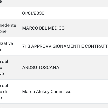
e
01/01/2030
hiedente
MARCO DEL MEDICO
ione
zzativa
71.3 APPROVVIGIONAMENTI E CONTRATT
e
 del
o
ARDSU TOSCANA
vo
 del
o di
Marco Aleksy Commisso
e