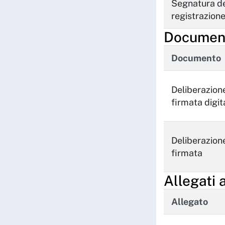
Segnatura de
registrazion
Documenti
Documento
Deliberazion
firmata digi
Deliberazion
firmata
Allegati 
Allegato