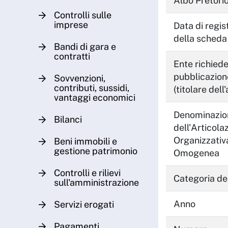
Albo Pretori
Controlli sulle
imprese
Data di regis
della scheda
Bandi di gara e
contratti
Ente richiede
pubblicazion
Sovvenzioni,
contributi, sussidi,
(titolare dell'
vantaggi economici
Denominazio
Bilanci
dell'Articola
Organizzativ
Beni immobili e
gestione patrimonio
Omogenea
Controlli e rilievi
Categoria del
sull'amministrazione
Anno
Servizi erogati
Pagamenti