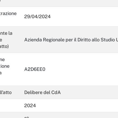
o
trazione
29/04/2024
nte la
e
Azienda Regionale per il Diritto allo Studio 
atto)
ne
zione
A2D6EE0
a
l'atto
Delibere del CdA
2024