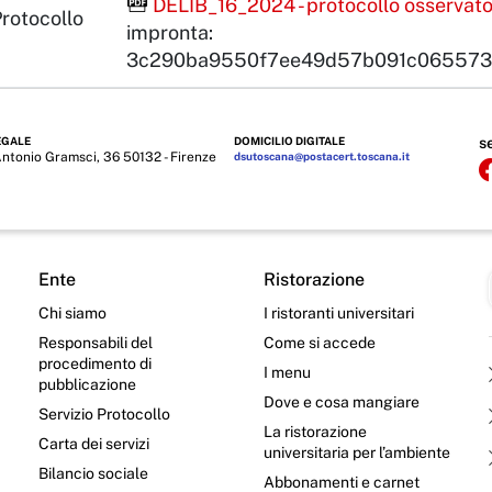
File Acrobat Reader
DELIB_16_2024 - protocollo osservator
Protocollo
impronta:
3c290ba9550f7ee49d57b091c065573
EGALE
DOMICILIO DIGITALE
s
Antonio Gramsci, 36 50132 - Firenze
dsutoscana@postacert.toscana.it
Ente
Ristorazione
Chi siamo
I ristoranti universitari
Responsabili del
Come si accede
procedimento di
I menu
pubblicazione
Dove e cosa mangiare
Servizio Protocollo
La ristorazione
Carta dei servizi
universitaria per l’ambiente
Bilancio sociale
Abbonamenti e carnet