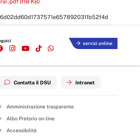
io .pdf (118 KB)
6d02dd60d1737571e6578920311b52f4d
eguici
servizi online
Contatta il DSU
Intranet
Amministrazione trasparente
Albo Pretorio on-line
Accessibilità