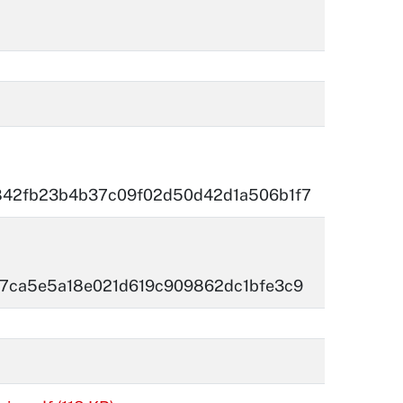
842fb23b4b37c09f02d50d42d1a506b1f7
7ca5e5a18e021d619c909862dc1bfe3c9