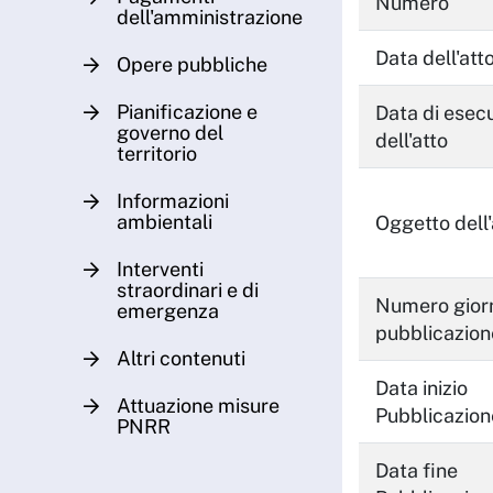
Numero
dell'amministrazione
Data dell'att
Opere pubbliche
Pianificazione e
Data di esecu
governo del
dell'atto
territorio
Informazioni
ambientali
Oggetto dell'
Interventi
straordinari e di
Numero giorn
emergenza
pubblicazion
Altri contenuti
Data inizio
Attuazione misure
Pubblicazion
PNRR
Data fine