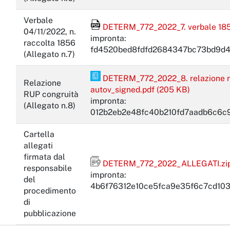
Verbale
File Acrobat Reader
DETERM_772_2022_7. verbale 1858 
04/11/2022, n.
impronta:
raccolta 1856
fd4520bed8fdfd2684347bc73bd9d
(Allegato n.7)
PDF Pades
DETERM_772_2022_8. relazione rup
Relazione
autov_signed.pdf (205 KB)
RUP congruità
impronta:
(Allegato n.8)
012b2eb2e48fc40b210fd7aadb6c6c
Cartella
allegati
firmata dal
Firma firmato digitalmente con mar
DETERM_772_2022_ALLEGATI.zip.
responsabile
impronta:
del
4b6f76312e10ce5fca9e35f6c7cd10
procedimento
di
pubblicazione