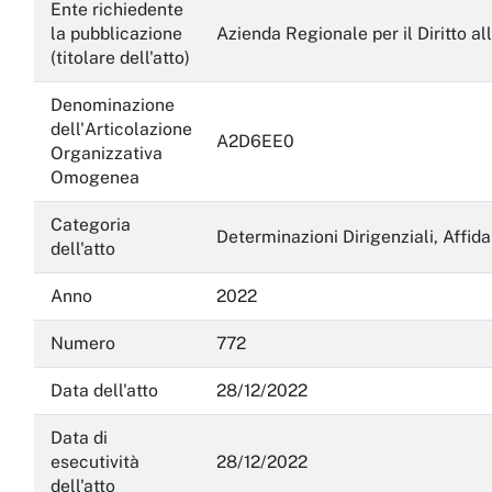
Servizi erogati
Ente richiedente
la pubblicazione
Azienda Regionale per il Diritto al
Pagamenti dell'amministrazione
(titolare dell'atto)
Opere pubbliche
Denominazione
dell'Articolazione
A2D6EE0
Pianificazione e governo del territorio
Organizzativa
Omogenea
Informazioni ambientali
Categoria
Interventi straordinari e di emergenza
Determinazioni Dirigenziali, Affi
dell'atto
Altri contenuti
Anno
2022
Attuazione misure PNRR
Numero
772
Data dell'atto
28/12/2022
Data di
esecutività
28/12/2022
dell'atto