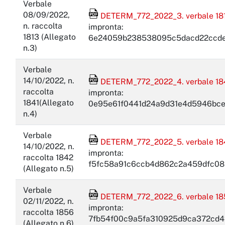
Verbale
File Acrobat Reader
08/09/2022,
DETERM_772_2022_3. verbale 1813 
n. raccolta
impronta:
1813 (Allegato
6e24059b238538095c5dacd22ccde
n.3)
Verbale
File Acrobat Reader
14/10/2022, n.
DETERM_772_2022_4. verbale 1841 
raccolta
impronta:
1841(Allegato
0e95e61f0441d24a9d31e4d5946bce
n.4)
Verbale
File Acrobat Reader
DETERM_772_2022_5. verbale 1842
14/10/2022, n.
impronta:
raccolta 1842
f5fc58a91c6ccb4d862c2a459dfc08
(Allegato n.5)
Verbale
File Acrobat Reader
DETERM_772_2022_6. verbale 1856 
02/11/2022, n.
impronta:
raccolta 1856
7fb54f00c9a5fa310925d9ca372cd4
(Allegato n.6)