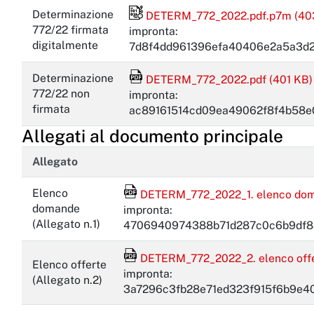
File firmato digitalmente
Determinazione
DETERM_772_2022.pdf.p7m (40
772/22 firmata
impronta:
digitalmente
7d8f4dd961396efa40406e2a5a3d
File Acrobat Reader
Determinazione
DETERM_772_2022.pdf (401 KB)
772/22 non
impronta:
firmata
ac89161514cd09ea49062f8f4b58e
Allegati al documento principale
Allegato
File Acrobat Reader
Elenco
DETERM_772_2022_1. elenco dom
domande
impronta:
(Allegato n.1)
4706940974388b71d287c0c6b9df8
File Acrobat Reader
DETERM_772_2022_2. elenco offer
Elenco offerte
impronta:
(Allegato n.2)
3a7296c3fb28e71ed323f915f6b9e4