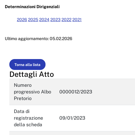
Enti controllati
Determinazioni Dirigenziali
Attività e procedimenti
2026
2025
2024
2023
2022
2021
Provvedimenti
Ultimo aggiornamento: 05.02.2026
Provvedimenti organi indirizzo politico
Provvedimenti dirigenti amministrativi
Controlli sulle imprese
Torna alla lista
Dettagli Atto
Bandi di gara e contratti
Numero
Sovvenzioni, contributi, sussidi, vantaggi economici
progressivo Albo
0000012/2023
Pretorio
Bilanci
Data di
Beni immobili e gestione patrimonio
registrazione
09/01/2023
della scheda
Controlli e rilievi sull'amministrazione