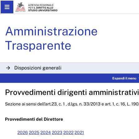
Skip to Main Content
Determinazioni Dirigenzial
Amministrazione
Trasparente
Disposizioni generali
Espandi il menu
Organizzazione
Provvedimenti dirigenti amministrativi
Consulenti e collaboratori
Sezione ai sensi dell’art.23, c. 1 , d.lgs. n. 33/2013 e art. 1, c. 16, L. 1
Personale
Bandi di concorso
Provvedimenti del Direttore
Performance
2026
2025
2024
2023
2022
2021