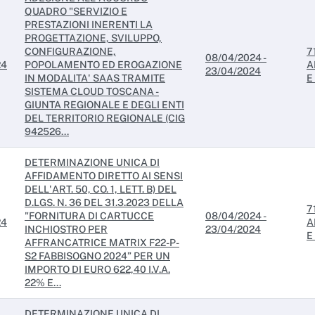
QUADRO "SERVIZIO E
PRESTAZIONI INERENTI LA
PROGETTAZIONE, SVILUPPO,
CONFIGURAZIONE,
7
08/04/2024 -
24
POPOLAMENTO ED EROGAZIONE
A
23/04/2024
IN MODALITA' SAAS TRAMITE
E
SISTEMA CLOUD TOSCANA -
GIUNTA REGIONALE E DEGLI ENTI
DEL TERRITORIO REGIONALE (CIG
942526...
DETERMINAZIONE UNICA DI
AFFIDAMENTO DIRETTO AI SENSI
DELL'ART. 50, CO. 1, LETT. B) DEL
D.LGS. N. 36 DEL 31.3.2023 DELLA
7
"FORNITURA DI CARTUCCE
08/04/2024 -
24
A
INCHIOSTRO PER
23/04/2024
E
AFFRANCATRICE MATRIX F22-P-
S2 FABBISOGNO 2024” PER UN
IMPORTO DI EURO 622,40 I.V.A.
22% E...
DETERMINAZIONE UNICA DI