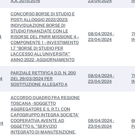
A.A. 2015/2016
23/04/2024
I
CONCORSO BORSE DI STUDIO E
POSTI ALLOGGIO 2022/2023:
INDIVIDUAZIONE BORSE DI
STUDIO FINANZIATE CON LE
08/04/2024 -
7
4
RISORSE DEL PNRR MISSIONE 4 –
23/04/2024
I
COMPONENTE 1 – INVESTIMENTO
1.7 “BORSE DI STUDIO PER
L’ACCESSO ALL’UNIVERSITA’”
ANNO 2022 - AGGIORNAMENTO
PARZIALE RETTIFICA D.D. N. 200
08/04/2024 -
7
24
DEL 29/03/2024 PER
23/04/2024
I
SOSTITUZIONE ALLEGATO A
ACCORDO QUADRO FRA REGIONE
TOSCANA - SOGGETTO
AGGREGATORE E IL R.T.I. CON
CAPOGRUPPO INTEGRA SOCIETA'
COOPERATIVA AVENTE AD
08/04/2024 -
6
24
OGGETTO IL "SERVIZIO
23/04/2024
P
INTEGRATO DI MANUTENZIONE,