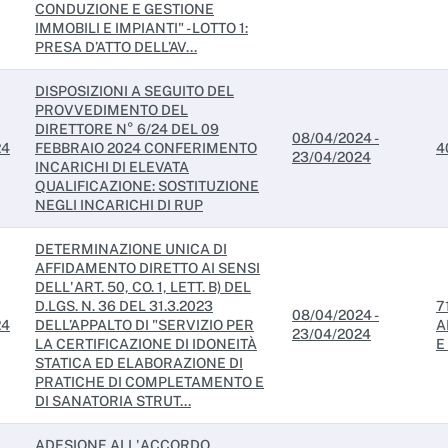
CONDUZIONE E GESTIONE
IMMOBILI E IMPIANTI" - LOTTO 1:
PRESA D’ATTO DELL’AV...
DISPOSIZIONI A SEGUITO DEL
PROVVEDIMENTO DEL
DIRETTORE N° 6/24 DEL 09
08/04/2024 -
24
FEBBRAIO 2024 CONFERIMENTO
4
23/04/2024
INCARICHI DI ELEVATA
QUALIFICAZIONE: SOSTITUZIONE
NEGLI INCARICHI DI RUP
DETERMINAZIONE UNICA DI
AFFIDAMENTO DIRETTO AI SENSI
DELL'ART. 50, CO. 1, LETT. B) DEL
D.LGS. N. 36 DEL 31.3.2023
7
08/04/2024 -
24
DELL’APPALTO DI "SERVIZIO PER
A
23/04/2024
LA CERTIFICAZIONE DI IDONEITÀ
E
STATICA ED ELABORAZIONE DI
PRATICHE DI COMPLETAMENTO E
DI SANATORIA STRUT...
ADESIONE ALL'ACCORDO