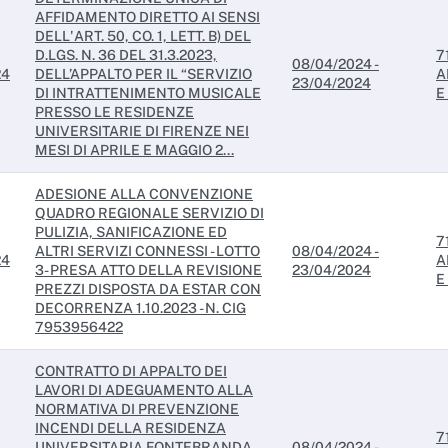
AFFIDAMENTO DIRETTO AI SENSI
DELL'ART. 50, CO. 1, LETT. B) DEL
D.LGS. N. 36 DEL 31.3.2023,
7
08/04/2024 -
24
DELL’APPALTO PER IL “SERVIZIO
A
23/04/2024
DI INTRATTENIMENTO MUSICALE
E
PRESSO LE RESIDENZE
UNIVERSITARIE DI FIRENZE NEI
MESI DI APRILE E MAGGIO 2...
ADESIONE ALLA CONVENZIONE
QUADRO REGIONALE SERVIZIO DI
PULIZIA, SANIFICAZIONE ED
7
ALTRI SERVIZI CONNESSI - LOTTO
08/04/2024 -
24
A
3- PRESA ATTO DELLA REVISIONE
23/04/2024
E
PREZZI DISPOSTA DA ESTAR CON
DECORRENZA 1.10.2023 - N. CIG
7953956422
CONTRATTO DI APPALTO DEI
LAVORI DI ADEGUAMENTO ALLA
NORMATIVA DI PREVENZIONE
INCENDI DELLA RESIDENZA
7
UNIVERSITARIA FONTEBRANDA
08/04/2024 -