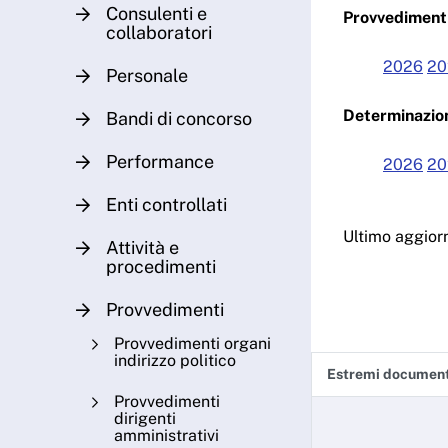
Consulenti e
Provvedimenti
collaboratori
2026
20
Personale
Determinazion
Bandi di concorso
Performance
2026
20
Enti controllati
Ultimo aggio
Attività e
procedimenti
Provvedimenti
Provvedimenti organi
indirizzo politico
Estremi documen
Provvedimenti
dirigenti
amministrativi