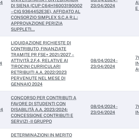
24
A
DI SIENA (CUP C64H16003190002
23/04/2024
E
– CIG 9364452E3E), AFFIDATO AL
CONSORZIO SIMPLEX S.C.A R.L.:
APPROVAZIONE PERIZIA
SUPPLETI...
LIQUIDAZIONE RICHIESTE DI
CONTRIBUTO, FINANZIATE
TRAMITE PR FSE+ 2021/2027 –
7
ATTIVITÀ 2.F.4, RELATIVE AI
08/04/2024 -
4
I
TIROCINI CURRICULARI
23/04/2024
A
RETRIBUITI A.A. 2022/2023
PERVENUTE NEL MESE DI
GENNAIO 2024
CONCORSO PER CONTRIBUTI A
FAVORE DI STUDENTI CON
08/04/2024 -
7
24
DISABILITÀ A.A. 2023/2024:
23/04/2024
I
CONCESSIONE CONTRIBUTI E
SERVIZI - II GRUPPO
DETERMINAZIONI IN MERITO