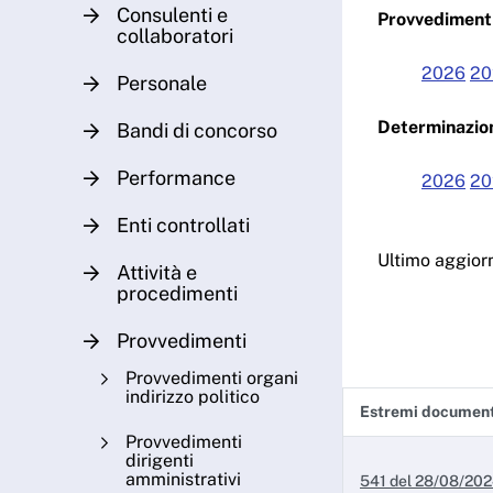
Consulenti e
Provvedimenti
collaboratori
2026
20
Personale
Determinazion
Bandi di concorso
Performance
2026
20
Enti controllati
Ultimo aggio
Attività e
procedimenti
Provvedimenti
Provvedimenti organi
indirizzo politico
Estremi documen
Provvedimenti
dirigenti
amministrativi
541 del 28/08/20