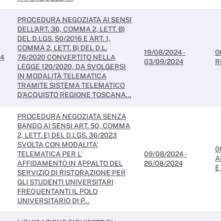
PROCEDURA NEGOZIATA AI SENSI
DELL’ART. 36, COMMA 2, LETT. B)
DEL D.LGS. 50/2016 E ART. 1,
COMMA 2, LETT. B) DEL D.L.
19/08/2024 -
0
24
76/2020 CONVERTITO NELLA
03/09/2024
R
LEGGE 120/2020, DA SVOLGERSI
IN MODALITÀ TELEMATICA
TRAMITE SISTEMA TELEMATICO
D’ACQUISTO REGIONE TOSCANA...
PROCEDURA NEGOZIATA SENZA
BANDO AI SENSI ART. 50, COMMA
2, LETT. E) DEL D.LGS. 36/2023
SVOLTA CON MODALITA’
0
TELEMATICA PER L’
09/08/2024 -
A
AFFIDAMENTO IN APPALTO DEL
26/08/2024
E
SERVIZIO DI RISTORAZIONE PER
GLI STUDENTI UNIVERSITARI
FREQUENTANTI IL POLO
UNIVERSITARIO DI P...