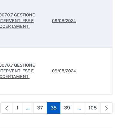
0070.7 GESTIONE
NTERVENTI FSE E
09/08/2024
CCERTAMENTI
0070.7 GESTIONE
NTERVENTI FSE E
09/08/2024
CCERTAMENTI
1
37
38
39
105
...
...
Pagina
Pagine intermedie Use TAB to navigate.
Pagina
Pagina
Pagina
Pagine intermedie Use TAB 
Pagina