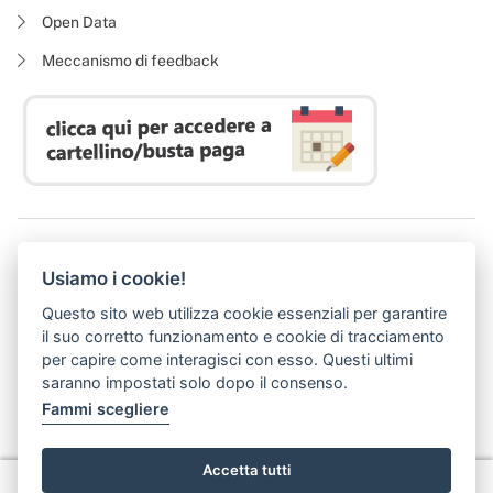
Open Data
Meccanismo di feedback
Azienda Regionale Diritto allo Studio Universitario
Usiamo i cookie!
P. I. 05913670484 | C. F. 94164020482
Domicilio digitale:
dsutoscana@postacert.toscana.it
Questo sito web utilizza cookie essenziali per garantire
(abilitato alla ricezione di soli messaggi di posta elettronica certificata)
il suo corretto funzionamento e cookie di tracciamento
per capire come interagisci con esso. Questi ultimi
saranno impostati solo dopo il consenso.
Fammi scegliere
Accetta tutti
Privacy