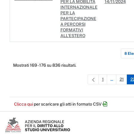
PER LA MOBILITÀ
14/11/2024
INTERNAZIONALE
PER LA
PARTECIPAZIONE
A PERCORSI
FORMATIVI
ALL’ESTERO
8 Ele
Mostrati 169 - 176 su 836 risultati.
1
21
2
...
Pagina
Pagine inter
Pagin
Clicca qui
per scaricare gli atti in formato CSV