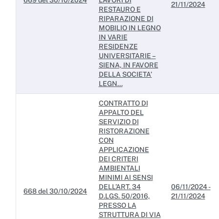
669 del 30/10/2024
LAVORI DI
Servizi erogati
21/11/2024
RESTAURO E
RIPARAZIONE DI
Pagamenti dell'amministrazione
MOBILIO IN LEGNO
IN VARIE
Opere pubbliche
RESIDENZE
UNIVERSITARIE –
Pianificazione e governo del territorio
SIENA, IN FAVORE
DELLA SOCIETA’
Informazioni ambientali
LEGN...
Interventi straordinari e di emergenza
CONTRATTO DI
APPALTO DEL
SERVIZIO DI
Altri contenuti
RISTORAZIONE
CON
Attuazione misure PNRR
APPLICAZIONE
DEI CRITERI
AMBIENTALI
MINIMI AI SENSI
DELL’ART. 34
06/11/2024 -
668 del 30/10/2024
D.LGS. 50/2016,
21/11/2024
PRESSO LA
STRUTTURA DI VIA