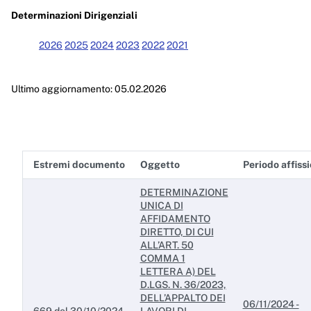
Enti controllati
Determinazioni Dirigenziali
Attività e procedimenti
2026
2025
2024
2023
2022
2021
Provvedimenti
Ultimo aggiornamento: 05.02.2026
Provvedimenti organi indirizzo politico
Provvedimenti dirigenti amministrativi
Controlli sulle imprese
Estremi documento
Oggetto
Periodo affiss
Bandi di gara e contratti
DETERMINAZIONE
Sovvenzioni, contributi, sussidi, vantaggi economici
UNICA DI
AFFIDAMENTO
Bilanci
DIRETTO, DI CUI
ALL’ART. 50
Beni immobili e gestione patrimonio
COMMA 1
LETTERA A) DEL
D.LGS. N. 36/2023,
Controlli e rilievi sull'amministrazione
DELL’APPALTO DEI
06/11/2024 -