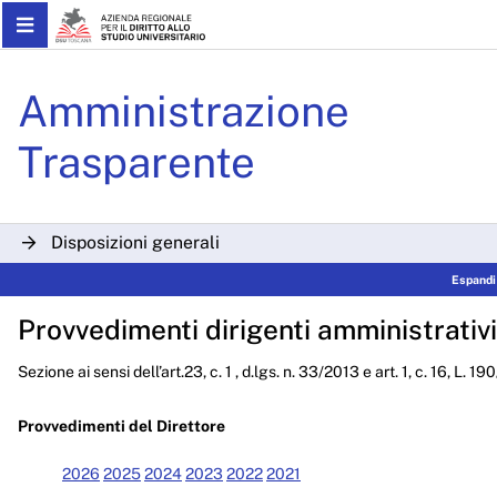
Skip to Main Content
Determinazioni Dirigenzial
Amministrazione
Trasparente
Disposizioni generali
Espandi
Organizzazione
Provvedimenti dirigenti amministrativi
Consulenti e collaboratori
Sezione ai sensi dell’art.23, c. 1 , d.lgs. n. 33/2013 e art. 1, c. 16, L. 1
Personale
Bandi di concorso
Provvedimenti del Direttore
Performance
2026
2025
2024
2023
2022
2021