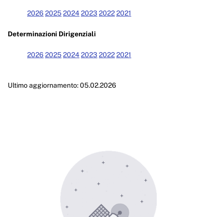
Enti controllati
2026
2025
2024
2023
2022
2021
Attività e procedimenti
Determinazioni Dirigenziali
Provvedimenti
2026
2025
2024
2023
2022
2021
Provvedimenti organi indirizzo politico
Provvedimenti dirigenti amministrativi
Ultimo aggiornamento: 05.02.2026
Controlli sulle imprese
Bandi di gara e contratti
Sovvenzioni, contributi, sussidi, vantaggi economici
Bilanci
Beni immobili e gestione patrimonio
Controlli e rilievi sull'amministrazione