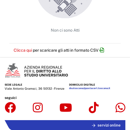
Servizi erogati
Pagamenti dell'amministrazione
Opere pubbliche
Non ci sono Atti
Pianificazione e governo del territorio
Informazioni ambientali
Clicca qui
per scaricare gli atti in formato CSV
Interventi straordinari e di emergenza
Altri contenuti
Attuazione misure PNRR
SEDE LEGALE
DOMICILIO DIGITALE
Viale Antonio Gramsci, 36 50132 - Firenze
dsutoscana@postacert.toscana.it
seguici
servizi online