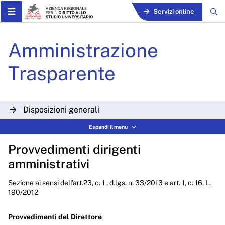
Skip to Main Content
Servizi online
Determinazioni Dirigenzial
Amministrazione
Trasparente
Disposizioni generali
Espandi il menu
Organizzazione
Provvedimenti dirigenti
Consulenti e collaboratori
amministrativi
Personale
Sezione ai sensi dell’art.23, c. 1 , d.lgs. n. 33/2013 e art. 1, c. 16, L.
Bandi di concorso
190/2012
Performance
Provvedimenti del Direttore