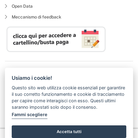
Open Data
Meccanismo di feedback
Azienda Regionale Diritto allo Studio Universitario
Usiamo i cookie!
P. I. 05913670484 | C. F. 94164020482
Domicilio digitale:
dsutoscana@postacert.toscana.it
Questo sito web utilizza cookie essenziali per garantire
(abilitato alla ricezione di soli messaggi di posta elettronica certificata)
il suo corretto funzionamento e cookie di tracciamento
per capire come interagisci con esso. Questi ultimi
saranno impostati solo dopo il consenso.
Fammi scegliere
Accetta tutti
Privacy