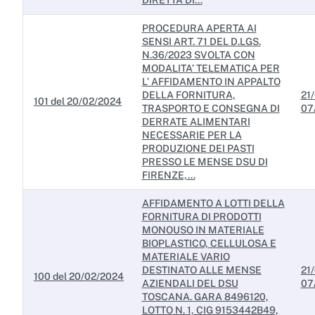
DIRETTA DI...
PROCEDURA APERTA AI
SENSI ART. 71 DEL D.LGS.
N.36/2023 SVOLTA CON
MODALITA’ TELEMATICA PER
L’ AFFIDAMENTO IN APPALTO
DELLA FORNITURA,
21/
101 del 20/02/2024
TRASPORTO E CONSEGNA DI
07
DERRATE ALIMENTARI
NECESSARIE PER LA
PRODUZIONE DEI PASTI
PRESSO LE MENSE DSU DI
FIRENZE,...
AFFIDAMENTO A LOTTI DELLA
FORNITURA DI PRODOTTI
MONOUSO IN MATERIALE
BIOPLASTICO, CELLULOSA E
MATERIALE VARIO
DESTINATO ALLE MENSE
21/
100 del 20/02/2024
AZIENDALI DEL DSU
07
TOSCANA. GARA 8496120,
LOTTO N. 1, CIG 9153442B49,