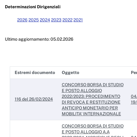
Enti controllati
Determinazioni Dirigenziali
Attività e procedimenti
2026
2025
2024
2023
2022
2021
Provvedimenti
Ultimo aggiornamento: 05.02.2026
Provvedimenti organi indirizzo politico
Provvedimenti dirigenti amministrativi
Controlli sulle imprese
Estremi documento
Oggetto
Per
Bandi di gara e contratti
CONCORSO BORSA DI STUDIO
Sovvenzioni, contributi, sussidi, vantaggi economici
E POSTO ALLOGGIO
2022/2023: PROCEDIMENTO
04
116 del 26/02/2024
Bilanci
DI REVOCA E RESTITUZIONE
19
ANTICIPO MONETARIO PER
Beni immobili e gestione patrimonio
MOBILITA’ INTERNAZIONALE
CONCORSO BORSA DI STUDIO
Controlli e rilievi sull'amministrazione
E POSTO ALLOGGIO A.A