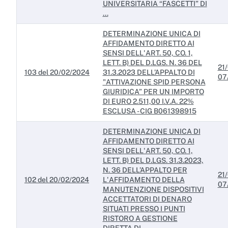
UNIVERSITARIA “FASCETTI” DI
...
DETERMINAZIONE UNICA DI
AFFIDAMENTO DIRETTO AI
SENSI DELL'ART. 50, CO. 1,
LETT. B) DEL D.LGS. N. 36 DEL
21/
103 del 20/02/2024
31.3.2023 DELL’APPALTO DI
07
"ATTIVAZIONE SPID PERSONA
GIURIDICA” PER UN IMPORTO
DI EURO 2.511,00 I.V.A. 22%
ESCLUSA - CIG B061398915
DETERMINAZIONE UNICA DI
AFFIDAMENTO DIRETTO AI
SENSI DELL'ART. 50, CO. 1,
LETT. B) DEL D.LGS. 31.3.2023,
N. 36 DELL’APPALTO PER
21/
102 del 20/02/2024
L'AFFIDAMENTO DELLA
07
MANUTENZIONE DISPOSITIVI
ACCETTATORI DI DENARO
SITUATI PRESSO I PUNTI
RISTORO A GESTIONE