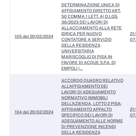
DETERMINAZIONE UNICA DI
AFFIDAMENTO DIRETTO ART.
50 COMMA 1 LETT. A) D.LGS.
36/2023 DEI LAVORI DI
ALLACCIAMENTO ALLA RETE
IDRICA PER NUOVO
21/
105 del 20/02/2024
CONTATORE A SERVIZIO
07
DELLA RESIDENZA
UNIVERSITARIA
MARISCOGLIO DI PISA IN
FAVORE DI ACQUE S.P.A. DI
EMPOLI (...
ACCORDO QUADRO RELATIVO
ALL’AFFIDAMENTO DEI
LAVORI DI ADEGUAMENTO
NORMATIVO IMMOBILI
DELL’AZIENDA, LOTTO 2 PISA:
AFFIDAMENTO APPALTO
21/
104 del 20/02/2024
SPECIFICO DEI LAVORI DI
07
ADEGUAMENTO ALLE NORME
DI PREVENZIONE INCENDI
DELLA RESIDENZA