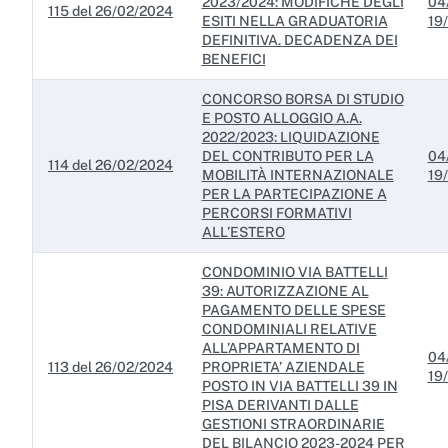
2023/2024: MODIFICHE DEGLI
04
Servizi erogati
115 del 26/02/2024
ESITI NELLA GRADUATORIA
19
DEFINITIVA. DECADENZA DEI
Pagamenti dell'amministrazione
BENEFICI
Opere pubbliche
CONCORSO BORSA DI STUDIO
E POSTO ALLOGGIO A.A.
Pianificazione e governo del territorio
2022/2023: LIQUIDAZIONE
DEL CONTRIBUTO PER LA
04
114 del 26/02/2024
Informazioni ambientali
MOBILITÀ INTERNAZIONALE
19
PER LA PARTECIPAZIONE A
Interventi straordinari e di emergenza
PERCORSI FORMATIVI
ALL’ESTERO
Altri contenuti
CONDOMINIO VIA BATTELLI
39: AUTORIZZAZIONE AL
Attuazione misure PNRR
PAGAMENTO DELLE SPESE
CONDOMINIALI RELATIVE
ALL’APPARTAMENTO DI
04
113 del 26/02/2024
PROPRIETA’ AZIENDALE
19
POSTO IN VIA BATTELLI 39 IN
PISA DERIVANTI DALLE
GESTIONI STRAORDINARIE
DEL BILANCIO 2023-2024 PER