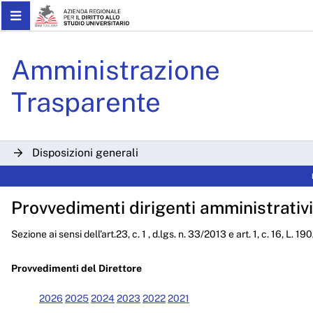
Skip to Main Content
Determinazioni Dirigenzial
Amministrazione
Trasparente
Disposizioni generali
Organizzazione
Provvedimenti dirigenti amministrativi
Consulenti e collaboratori
Sezione ai sensi dell’art.23, c. 1 , d.lgs. n. 33/2013 e art. 1, c. 16, L. 1
Personale
Bandi di concorso
Provvedimenti del Direttore
Performance
2026
2025
2024
2023
2022
2021