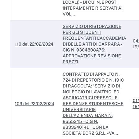
LOCALI) – DI CUI N. 2 POSTI
INTERAMENTE RISERVATI AI
VOL...
SERVIZIO DI RISTORAZIONE
PER GLI STUDENTI
FREQUENTANTI L’ACCADEMIA
04
110 del 22/02/2024
DI BELLE ARTI DI CARRARA -
19
CIG N. 9304808A76:
APPROVAZIONE REVISIONE
PREZZI
CONTRATTO DI APPALTO N.
724 DI REPERTORIO E N. 1910
DI RACCOLTA: “SERVIZIO DI
NOLEGGIO DI LAVATRICI ED
ASCIUGATRICI PRESSO LE
01
109 del 22/02/2024
RESIDENZE STUDENTESCHE
18
UNIVERSITARIE
DELL’AZIENDA- GARA N.
8655245 – CIG N.
933324014D” CON LA
SOCIETA’ BORZ S.R.L. - VA...