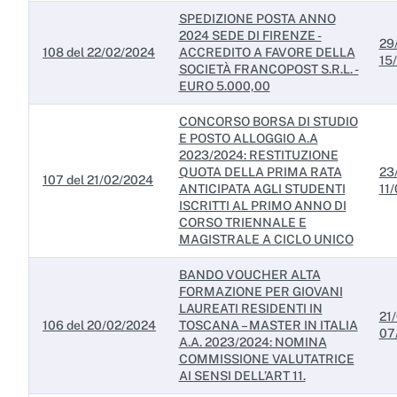
SPEDIZIONE POSTA ANNO
2024 SEDE DI FIRENZE -
29
108 del 22/02/2024
ACCREDITO A FAVORE DELLA
15
SOCIETÀ FRANCOPOST S.R.L. -
EURO 5.000,00
CONCORSO BORSA DI STUDIO
E POSTO ALLOGGIO A.A
2023/2024: RESTITUZIONE
QUOTA DELLA PRIMA RATA
23
107 del 21/02/2024
ANTICIPATA AGLI STUDENTI
11
ISCRITTI AL PRIMO ANNO DI
CORSO TRIENNALE E
MAGISTRALE A CICLO UNICO
BANDO VOUCHER ALTA
FORMAZIONE PER GIOVANI
LAUREATI RESIDENTI IN
21/
106 del 20/02/2024
TOSCANA – MASTER IN ITALIA
07
A.A. 2023/2024: NOMINA
COMMISSIONE VALUTATRICE
AI SENSI DELL’ART 11.