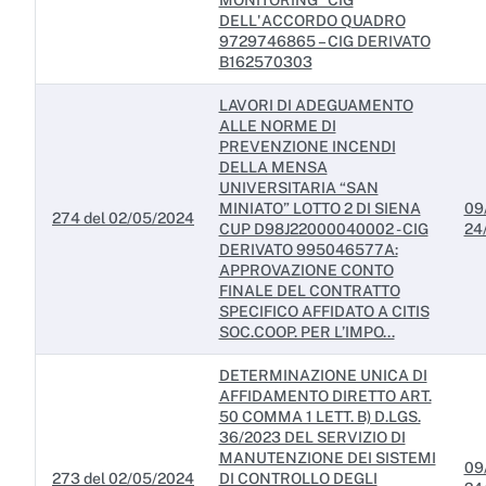
MONITORING” CIG
DELL'ACCORDO QUADRO
9729746865 – CIG DERIVATO
B162570303
LAVORI DI ADEGUAMENTO
ALLE NORME DI
PREVENZIONE INCENDI
DELLA MENSA
UNIVERSITARIA “SAN
MINIATO” LOTTO 2 DI SIENA
09
274 del 02/05/2024
CUP D98J22000040002 - CIG
24
DERIVATO 995046577A:
APPROVAZIONE CONTO
FINALE DEL CONTRATTO
SPECIFICO AFFIDATO A CITIS
SOC.COOP. PER L’IMPO...
DETERMINAZIONE UNICA DI
AFFIDAMENTO DIRETTO ART.
50 COMMA 1 LETT. B) D.LGS.
36/2023 DEL SERVIZIO DI
MANUTENZIONE DEI SISTEMI
09
273 del 02/05/2024
DI CONTROLLO DEGLI