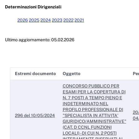
Enti controllati
Determinazioni Dirigenziali
Attività e procedimenti
2026
2025
2024
2023
2022
2021
Provvedimenti
Ultimo aggiornamento: 05.02.2026
Provvedimenti organi indirizzo politico
Provvedimenti dirigenti amministrativi
Controlli sulle imprese
Estremi documento
Oggetto
Per
Bandi di gara e contratti
CONCORSO PUBBLICO PER
Sovvenzioni, contributi, sussidi, vantaggi economici
ESAMI PER LA COPERTURA DI
N. 7 POSTI A TEMPO PIENO E
Bilanci
INDETERMINATO NEL
PROFILO PROFESSIONALE DI
20
Beni immobili e gestione patrimonio
296 del 10/05/2024
"SPECIALISTA IN ATTIVITA'
04
GIURIDICO/AMMINISTRATIVE"
(CAT. D CCNL FUNZIONI
Controlli e rilievi sull'amministrazione
LOCALI) - DI CUI N. 2 POSTI