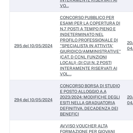
INTERAMENTE RISERVATI AI
Servizi erogati
VO...
Pagamenti dell'amministrazione
CONCORSO PUBBLICO PER
ESAMI PER LA COPERTURA DI
Opere pubbliche
N.7 POSTI A TEMPO PIENO E
INDETERMINATO NEL
Pianificazione e governo del territorio
PROFILO PROFESSIONALE DI
20
295 del 10/05/2024
"SPECIALISTA IN ATTIVITA'
04
Informazioni ambientali
GIURIDICO/AMMINISTRATIVE"
(CAT. D CCNL FUNZIONI
Interventi straordinari e di emergenza
LOCALI) - DI CUI N. 2 POSTI
INTERAMENTE RISERVATI AI
VOL...
Altri contenuti
CONCORSO BORSA DI STUDIO
Attuazione misure PNRR
E POSTO ALLOGGIO A.A
2023/2024: MODIFICHE DEGLI
20
294 del 10/05/2024
ESITI NELLA GRADUATORIA
04
DEFINITIVA. DECADENZA DEI
BENEFICI
AVVISO VOUCHER ALTA
FORMAZIONE PER GIOVANI