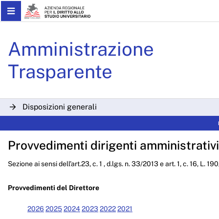
Skip to Main Content
Determinazioni Dirigenzial
Amministrazione
Trasparente
Disposizioni generali
Organizzazione
Provvedimenti dirigenti amministrativi
Consulenti e collaboratori
Sezione ai sensi dell’art.23, c. 1 , d.lgs. n. 33/2013 e art. 1, c. 16, L. 1
Personale
Bandi di concorso
Provvedimenti del Direttore
Performance
2026
2025
2024
2023
2022
2021