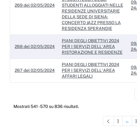
09
269 del 02/05/2024
STUDENTI ALLOGGIATI NELLE
24
RESIDENZE UNIVERSITARIE
DELLA SEDE DI SIENA:
CONCERTO JAZZ PRESSO LA
RESIDENZA SPERANDIE
PIANI DEGLI OBIETTIVI 2024
09
268 del 02/05/2024
PER I SERVIZI DELL'AREA
24
RISTORAZIONE E RESIDENZE
PIANI DEGLI OBIETTIVI 2024
09
267 del 02/05/2024
PER I SERVIZI DELL'AREA
24
AFFARI LEGALI
Mostrati 541 - 570 su 836 risultati.
1
...
Pagina
Pagin