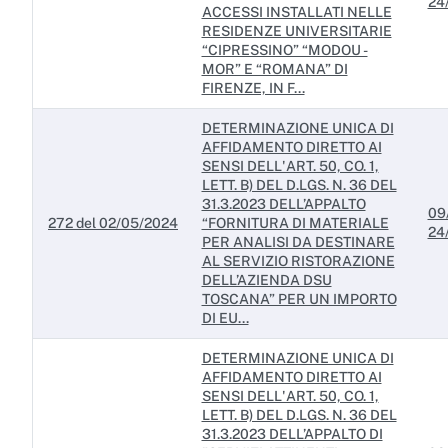
24
ACCESSI INSTALLATI NELLE
RESIDENZE UNIVERSITARIE
“CIPRESSINO” “MODOU -
MOR” E “ROMANA” DI
FIRENZE, IN F...
DETERMINAZIONE UNICA DI
AFFIDAMENTO DIRETTO AI
SENSI DELL'ART. 50, CO. 1,
LETT. B) DEL D.LGS. N. 36 DEL
31.3.2023 DELL’APPALTO
09
272 del 02/05/2024
“FORNITURA DI MATERIALE
24
PER ANALISI DA DESTINARE
AL SERVIZIO RISTORAZIONE
DELL’AZIENDA DSU
TOSCANA” PER UN IMPORTO
DI EU...
DETERMINAZIONE UNICA DI
AFFIDAMENTO DIRETTO AI
SENSI DELL'ART. 50, CO. 1,
LETT. B) DEL D.LGS. N. 36 DEL
31.3.2023 DELL’APPALTO DI