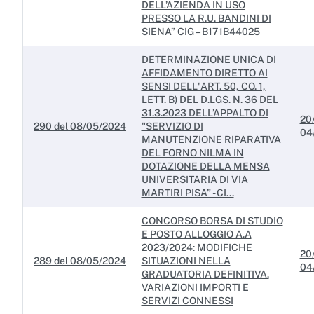
DELL’AZIENDA IN USO
PRESSO LA R.U. BANDINI DI
SIENA” CIG – B171B44025
DETERMINAZIONE UNICA DI
AFFIDAMENTO DIRETTO AI
SENSI DELL'ART. 50, CO. 1,
LETT. B) DEL D.LGS. N. 36 DEL
31.3.2023 DELL’APPALTO DI
20
290 del 08/05/2024
"SERVIZIO DI
04
MANUTENZIONE RIPARATIVA
DEL FORNO NILMA IN
DOTAZIONE DELLA MENSA
UNIVERSITARIA DI VIA
MARTIRI PISA” - CI...
CONCORSO BORSA DI STUDIO
E POSTO ALLOGGIO A.A
2023/2024: MODIFICHE
20
289 del 08/05/2024
SITUAZIONI NELLA
04
GRADUATORIA DEFINITIVA.
VARIAZIONI IMPORTI E
SERVIZI CONNESSI