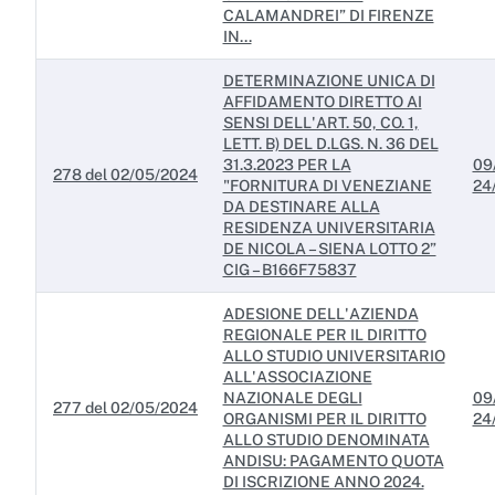
CALAMANDREI” DI FIRENZE
IN...
DETERMINAZIONE UNICA DI
AFFIDAMENTO DIRETTO AI
SENSI DELL'ART. 50, CO. 1,
LETT. B) DEL D.LGS. N. 36 DEL
31.3.2023 PER LA
09
278 del 02/05/2024
"FORNITURA DI VENEZIANE
24
DA DESTINARE ALLA
RESIDENZA UNIVERSITARIA
DE NICOLA – SIENA LOTTO 2”
CIG – B166F75837
ADESIONE DELL'AZIENDA
REGIONALE PER IL DIRITTO
ALLO STUDIO UNIVERSITARIO
ALL'ASSOCIAZIONE
NAZIONALE DEGLI
09
277 del 02/05/2024
ORGANISMI PER IL DIRITTO
24
ALLO STUDIO DENOMINATA
ANDISU: PAGAMENTO QUOTA
DI ISCRIZIONE ANNO 2024.