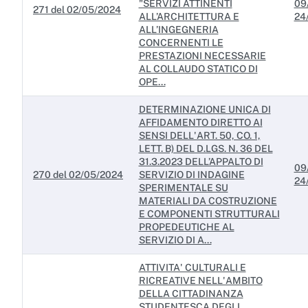
"SERVIZI ATTINENTI
09
271 del 02/05/2024
ALL’ARCHITETTURA E
24
ALL’INGEGNERIA
CONCERNENTI LE
PRESTAZIONI NECESSARIE
AL COLLAUDO STATICO DI
OPE...
DETERMINAZIONE UNICA DI
AFFIDAMENTO DIRETTO AI
SENSI DELL'ART. 50, CO. 1,
LETT. B) DEL D.LGS. N. 36 DEL
31.3.2023 DELL’APPALTO DI
09
270 del 02/05/2024
SERVIZIO DI INDAGINE
24
SPERIMENTALE SU
MATERIALI DA COSTRUZIONE
E COMPONENTI STRUTTURALI
PROPEDEUTICHE AL
SERVIZIO DI A...
ATTIVITA' CULTURALI E
RICREATIVE NELL'AMBITO
DELLA CITTADINANZA
STUDENTESCA DEGLI