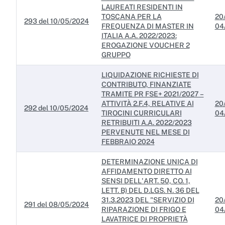
LAUREATI RESIDENTI IN
TOSCANA PER LA
20
293 del 10/05/2024
FREQUENZA DI MASTER IN
04
ITALIA A.A. 2022/2023:
EROGAZIONE VOUCHER 2
GRUPPO
LIQUIDAZIONE RICHIESTE DI
CONTRIBUTO, FINANZIATE
TRAMITE PR FSE+ 2021/2027 –
ATTIVITÀ 2.F.4, RELATIVE AI
20
292 del 10/05/2024
TIROCINI CURRICULARI
04
RETRIBUITI A.A. 2022/2023
PERVENUTE NEL MESE DI
FEBBRAIO 2024
DETERMINAZIONE UNICA DI
AFFIDAMENTO DIRETTO AI
SENSI DELL'ART. 50, CO. 1,
LETT. B) DEL D.LGS. N. 36 DEL
31.3.2023 DEL "SERVIZIO DI
20
291 del 08/05/2024
RIPARAZIONE DI FRIGO E
04
LAVATRICE DI PROPRIETÀ