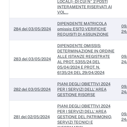
LOCALI) - DI CUI N° 2 POSTI
INTERAMENTE RISERVATI AI
VOL...
DIPENDENTE MATRICOLA
09
284 del 03/05/2024
omissis: ESITO VERIFICHE
24
REQUISITI DI ASSUNZIONE
DIPENDENTE OMISSIS:
DETERMINAZIONE IN ORDINE
ALLE ISTANZE REGISTRATE
09
283 del 03/05/2024
AL PROT. 5355/24 DEL
24
05/04/2024 E PROT. N.
6135/24 DEL 29/04/2024
PIANI DEGLI OBIETTIVI 2024
09
282 del 03/05/2024
PER I SERVIZI DELL'AREA
24
GESTIONE RISORSE
PIANI DEGLI OBIETTIVI 2024
PER I SERVIZI DELL'AREA
09
281 del 02/05/2024
GESTIONE DEL PATRIMONIO,
24
SERVIZI TECNICI E