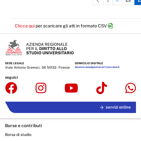
Pagina
Pagine inter
Pagin
Clicca qui
per scaricare gli atti in formato CSV
SEDE LEGALE
DOMICILIO DIGITALE
Viale Antonio Gramsci, 36 50132 - Firenze
dsutoscana@postacert.toscana.it
seguici
servizi online
Borse e contributi
Borsa di studio