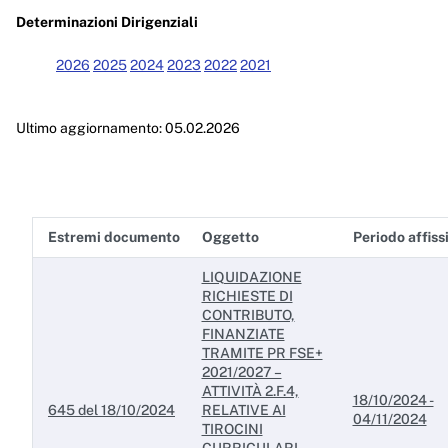
Enti controllati
Determinazioni Dirigenziali
Attività e procedimenti
2026
2025
2024
2023
2022
2021
Provvedimenti
Ultimo aggiornamento: 05.02.2026
Provvedimenti organi indirizzo politico
Provvedimenti dirigenti amministrativi
Controlli sulle imprese
Estremi documento
Oggetto
Periodo affiss
Bandi di gara e contratti
LIQUIDAZIONE
Sovvenzioni, contributi, sussidi, vantaggi economici
RICHIESTE DI
CONTRIBUTO,
Bilanci
FINANZIATE
TRAMITE PR FSE+
Beni immobili e gestione patrimonio
2021/2027 –
ATTIVITÀ 2.F.4,
18/10/2024 -
645 del 18/10/2024
RELATIVE AI
Controlli e rilievi sull'amministrazione
04/11/2024
TIROCINI