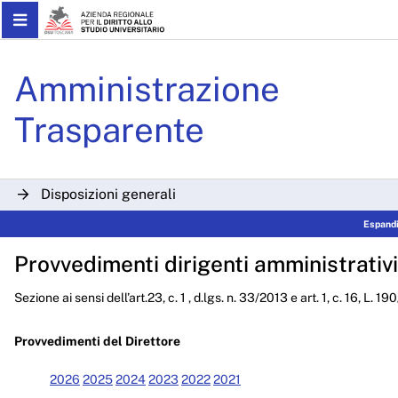
Skip to Main Content
Determinazioni Dirigenzial
Amministrazione
Trasparente
Disposizioni generali
Espandi
Organizzazione
Provvedimenti dirigenti amministrativi
Consulenti e collaboratori
Sezione ai sensi dell’art.23, c. 1 , d.lgs. n. 33/2013 e art. 1, c. 16, L. 1
Personale
Bandi di concorso
Provvedimenti del Direttore
Performance
2026
2025
2024
2023
2022
2021