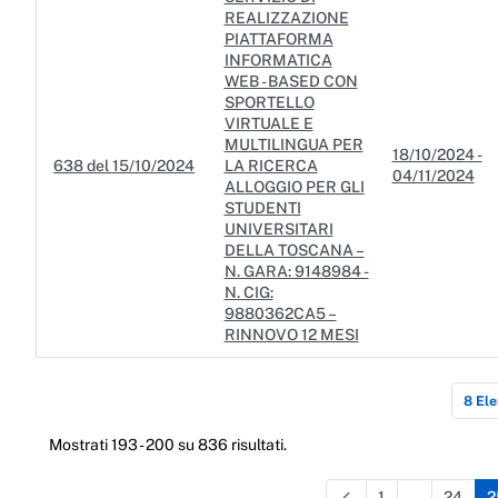
REALIZZAZIONE
PIATTAFORMA
INFORMATICA
WEB - BASED CON
SPORTELLO
VIRTUALE E
MULTILINGUA PER
18/10/2024 -
638 del 15/10/2024
LA RICERCA
04/11/2024
ALLOGGIO PER GLI
STUDENTI
UNIVERSITARI
DELLA TOSCANA –
N. GARA: 9148984 -
N. CIG:
9880362CA5 –
RINNOVO 12 MESI
8 El
Mostrati 193 - 200 su 836 risultati.
1
24
2
...