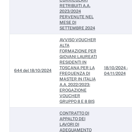
CURRICULARI
Servizi erogati
RETRIBUITI A.A.
2023/2024
Pagamenti dell'amministrazione
PERVENUTE NEL
MESE DI
Opere pubbliche
SETTEMBRE 2024
Pianificazione e governo del territorio
AVVISO VOUCHER
ALTA
Informazioni ambientali
FORMAZIONE PER
GIOVANI LAUREATI
Interventi straordinari e di emergenza
RESIDENTI IN
TOSCANA PER LA
18/10/2024 -
644 del 18/10/2024
FREQUENZA DI
04/11/2024
Altri contenuti
MASTER IN ITALIA
A.A. 2022/2023:
Attuazione misure PNRR
EROGAZIONE
VOUCHER
GRUPPO 8 E 8 BIS
CONTRATTO DI
APPALTO DEI
LAVORI DI
ADEGUAMENTO