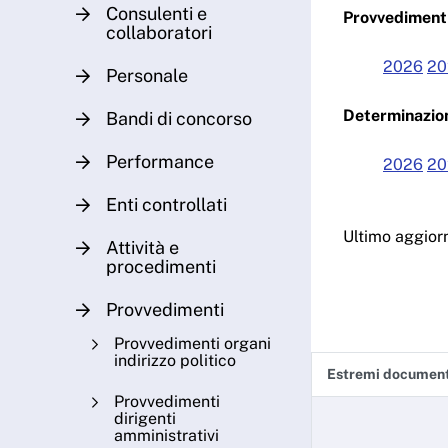
Consulenti e
Provvedimenti
collaboratori
2026
20
Personale
Determinazion
Bandi di concorso
Performance
2026
20
Enti controllati
Ultimo aggio
Attività e
procedimenti
Provvedimenti
Provvedimenti organi
indirizzo politico
Estremi documen
Provvedimenti
dirigenti
amministrativi