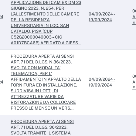
APPLICAZIONE DEI CAM EX DM 23
GIUGNO 2023, N. 254, PER
0
L’ALLESTIMENTO DELLE CAMERE
04/09/2024 -
24
A
DELLA RESIDENZA
19/09/2024
E
UNIVERSITARIA IN LOC. SAN
CATALDO, PISA (CUP
C52G20000040003 – CIG
A01D7BCA6B) AFFIDATO A GIESS...
PROCEDURA APERTA AI SENSI
ART. 71 DEL D.LGS. N.36/2023,
SVOLTA CON MODALITA’
TELEMATICA, PER L’
0
AFFIDAMENTO IN APPALTO DELLA
04/09/2024 -
24
A
FORNITURA ED INSTALLAZIONE,
19/09/2024
E
SUDDIVISA IN LOTTI, DI
ATTREZZATURE VARIE DA
RISTORAZIONE DA COLLOCARE
PRESSO LE MENSE UNIVERS...
PROCEDURA APERTA AI SENSI
ART. 71 DEL D.LGS. 36/2023,
SVOLTA TRAMITE IL SISTEMA