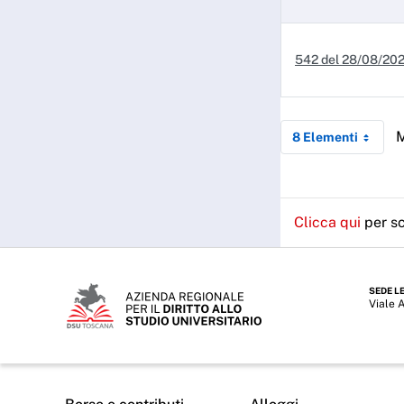
542 del 28/08/20
M
8 Elementi
Clicca qui
per sc
SEDE L
Viale 