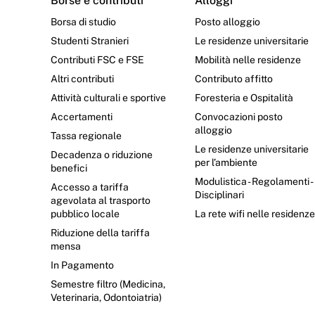
Borse e contributi
Alloggi
Borsa di studio
Posto alloggio
Studenti Stranieri
Le residenze universitarie
Contributi FSC e FSE
Mobilità nelle residenze
Altri contributi
Contributo affitto
Attività culturali e sportive
Foresteria e Ospitalità
Accertamenti
Convocazioni posto
alloggio
Tassa regionale
Le residenze universitarie
Decadenza o riduzione
per l’ambiente
benefici
Modulistica - Regolamenti -
Accesso a tariffa
Disciplinari
agevolata al trasporto
pubblico locale
La rete wifi nelle residenz
Riduzione della tariffa
mensa
In Pagamento
Semestre filtro (Medicina,
Veterinaria, Odontoiatria)