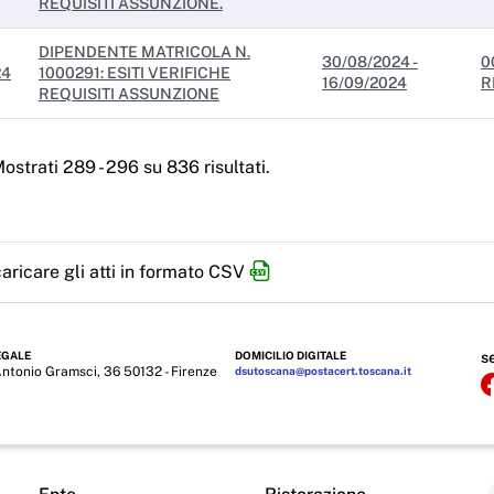
REQUISITI ASSUNZIONE.
DIPENDENTE MATRICOLA N.
30/08/2024 -
0
24
1000291: ESITI VERIFICHE
16/09/2024
R
REQUISITI ASSUNZIONE
ostrati 289 - 296 su 836 risultati.
aricare gli atti in formato CSV
EGALE
DOMICILIO DIGITALE
s
Antonio Gramsci, 36 50132 - Firenze
dsutoscana@postacert.toscana.it