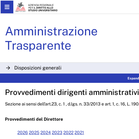
Skip to Main Content
Determinazioni Dirigenzial
Amministrazione
Trasparente
Disposizioni generali
Espandi
Organizzazione
Provvedimenti dirigenti amministrativi
Consulenti e collaboratori
Sezione ai sensi dell’art.23, c. 1 , d.lgs. n. 33/2013 e art. 1, c. 16, L. 1
Personale
Bandi di concorso
Provvedimenti del Direttore
Performance
2026
2025
2024
2023
2022
2021