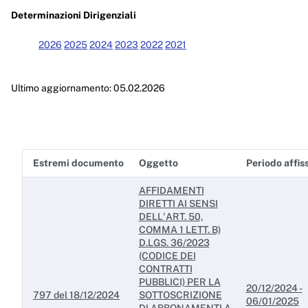
Enti controllati
Determinazioni Dirigenziali
Attività e procedimenti
2026
2025
2024
2023
2022
2021
Provvedimenti
Ultimo aggiornamento: 05.02.2026
Provvedimenti organi indirizzo politico
Provvedimenti dirigenti amministrativi
Controlli sulle imprese
Estremi documento
Oggetto
Periodo affis
Bandi di gara e contratti
AFFIDAMENTI
Sovvenzioni, contributi, sussidi, vantaggi economici
DIRETTI AI SENSI
DELL'ART. 50,
Bilanci
COMMA 1 LETT. B)
D.LGS. 36/2023
Beni immobili e gestione patrimonio
(CODICE DEI
CONTRATTI
PUBBLICI) PER LA
Controlli e rilievi sull'amministrazione
20/12/2024 -
797 del 18/12/2024
SOTTOSCRIZIONE
06/01/2025