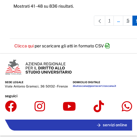
Mostrati 41 - 48 su 836 risultati.
1
5
...
Pagina
Pagine int
Pag
Clicca qui
per scaricare gli atti in formato CSV
SEDE LEGALE
DOMICILIO DIGITALE
Viale Antonio Gramsci, 36 50132 - Firenze
dsutoscana@postacert.toscana.it
seguici
servizi online