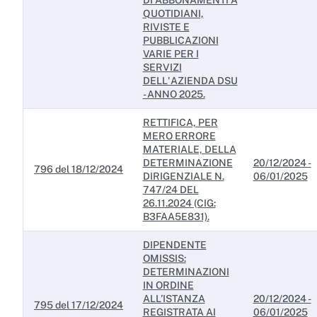
DI ABBONAMENTI A
Servizi erogati
QUOTIDIANI,
RIVISTE E
Pagamenti dell'amministrazione
PUBBLICAZIONI
VARIE PER I
Opere pubbliche
SERVIZI
DELL'AZIENDA DSU
Pianificazione e governo del territorio
- ANNO 2025.
Informazioni ambientali
RETTIFICA, PER
MERO ERRORE
Interventi straordinari e di emergenza
MATERIALE, DELLA
DETERMINAZIONE
20/12/2024 -
796 del 18/12/2024
DIRIGENZIALE N.
06/01/2025
Altri contenuti
747/24 DEL
26.11.2024 (CIG:
Attuazione misure PNRR
B3FAA5E831).
DIPENDENTE
OMISSIS:
DETERMINAZIONI
IN ORDINE
ALL’ISTANZA
20/12/2024 -
795 del 17/12/2024
REGISTRATA AI
06/01/2025