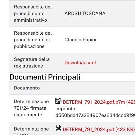
Responsabile del
procedimento
ARDSU TOSCANA
amministrativo
Responsabile del
procedimento di
Claudio Papini
pubblicazione
Segnatura della
Download xml
registrazione
Documenti Principali
Documento
File firmato digitalmente
Determinazione
DETERM_791_2024.pdf.p7m (42
791/24 firmata
impronta:
digitalmente
d550bdd47a284907ea234dccd9f96
File Acrobat Reader
Determinazione
DETERM_791_2024.pdf (423 KB)