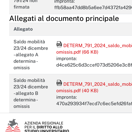
791/24 non
impronta:
firmata
ffb58aa47dd8b5a6ee7d4372fa429
Allegati al documento principale
Allegato
Saldo mobilità
File Acrobat Reader
DETERM_791_2024_saldo_mobilit
23/24 dicembre
omissis.pdf (66 KB)
- allegato A
impronta:
determina -
d4ce625c6d3ccef073d5206e3c8f
omissis
Saldo mobilità
File Acrobat Reader
DETERM_791_2024_saldo_mobilit
23/24 dicembre
omissis.pdf (40 KB)
- allegato B
impronta:
determina -
470a293934f7ecd7c6ec5efd26fa
omissis