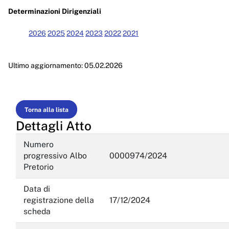
Enti controllati
Determinazioni Dirigenziali
Attività e procedimenti
2026
2025
2024
2023
2022
2021
Provvedimenti
Ultimo aggiornamento: 05.02.2026
Provvedimenti organi indirizzo politico
Provvedimenti dirigenti amministrativi
Controlli sulle imprese
Torna alla lista
Dettagli Atto
Bandi di gara e contratti
Numero
Sovvenzioni, contributi, sussidi, vantaggi economici
progressivo Albo
0000974/2024
Pretorio
Bilanci
Data di
Beni immobili e gestione patrimonio
registrazione della
17/12/2024
scheda
Controlli e rilievi sull'amministrazione