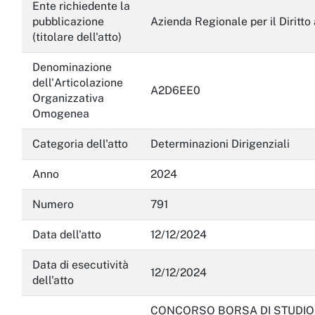
Servizi erogati
Ente richiedente la
pubblicazione
Azienda Regionale per il Diritto 
Pagamenti dell'amministrazione
(titolare dell'atto)
Opere pubbliche
Denominazione
dell'Articolazione
A2D6EE0
Pianificazione e governo del territorio
Organizzativa
Omogenea
Informazioni ambientali
Categoria dell'atto
Determinazioni Dirigenziali
Interventi straordinari e di emergenza
Anno
2024
Altri contenuti
Numero
791
Attuazione misure PNRR
Data dell'atto
12/12/2024
Data di esecutività
12/12/2024
dell'atto
CONCORSO BORSA DI STUDIO 