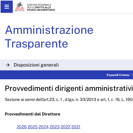
Skip to Main Content
Determinazioni Dirigenzial
Amministrazione
Trasparente
Disposizioni generali
Espandi il menu
Organizzazione
Provvedimenti dirigenti amministrativi
Consulenti e collaboratori
Sezione ai sensi dell’art.23, c. 1 , d.lgs. n. 33/2013 e art. 1, c. 16, L. 1
Personale
Bandi di concorso
Provvedimenti del Direttore
Performance
2026
2025
2024
2023
2022
2021