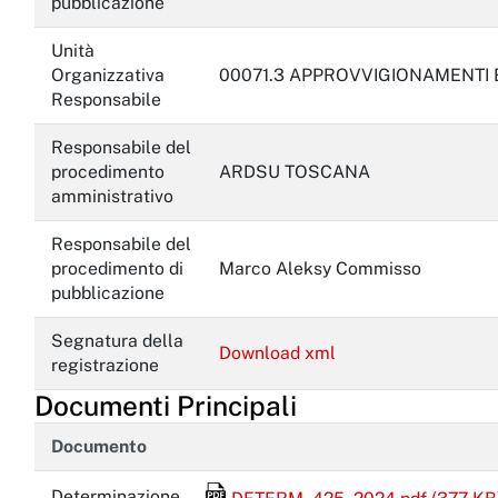
pubblicazione
Unità
Organizzativa
00071.3 APPROVVIGIONAMENTI 
Responsabile
Responsabile del
procedimento
ARDSU TOSCANA
amministrativo
Responsabile del
procedimento di
Marco Aleksy Commisso
pubblicazione
Segnatura della
Download xml
registrazione
Documenti Principali
Documento
File Acrobat Reader
Determinazione