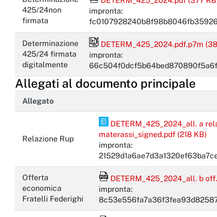
DETERM_425_2024.pdf (377 KB
425/24non
impronta:
firmata
fc0107928240b8f98b8046fb35926
File firmato digitalmente
Determinazione
DETERM_425_2024.pdf.p7m (38
425/24 firmata
impronta:
digitalmente
66c504f0dcf5b64bed870890f5a6
Allegati al documento principale
Allegato
PDF Pades
DETERM_425_2024_all. a relazi
materassi_signed.pdf (218 KB)
Relazione Rup
impronta:
21529d1a6ae7d3a1320ef63ba7c
File Acrobat Reader
Offerta
DETERM_425_2024_all. b off.ec
economica
impronta:
Fratelli Federighi
8c53e556fa7a36f3fea93d82587