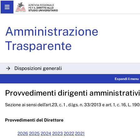
Skip to Main Content
Determinazioni Dirigenzial
Amministrazione
Trasparente
Disposizioni generali
Espandi il menu
Organizzazione
Provvedimenti dirigenti amministrativi
Consulenti e collaboratori
Sezione ai sensi dell’art.23, c. 1 , d.lgs. n. 33/2013 e art. 1, c. 16, L. 1
Personale
Bandi di concorso
Provvedimenti del Direttore
Performance
2026
2025
2024
2023
2022
2021