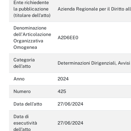
Servizi erogati
Ente richiedente
la pubblicazione
Azienda Regionale per il Diritto al
Pagamenti dell'amministrazione
(titolare dell'atto)
Opere pubbliche
Denominazione
dell'Articolazione
A2D6EE0
Pianificazione e governo del territorio
Organizzativa
Omogenea
Informazioni ambientali
Categoria
Interventi straordinari e di emergenza
Determinazioni Dirigenziali, Avvisi
dell'atto
Altri contenuti
Anno
2024
Attuazione misure PNRR
Numero
425
Data dell'atto
27/06/2024
Data di
esecutività
27/06/2024
dell'atto