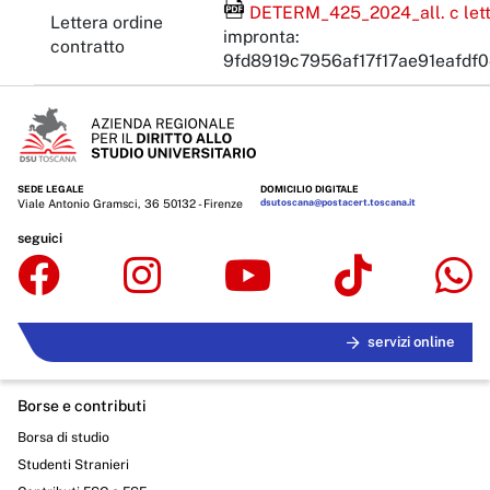
File Acrobat Reader
DETERM_425_2024_all. c letter
Lettera ordine
impronta:
contratto
9fd8919c7956af17f17ae91eafdf
SEDE LEGALE
DOMICILIO DIGITALE
Viale Antonio Gramsci, 36 50132 - Firenze
dsutoscana@postacert.toscana.it
seguici
servizi online
Borse e contributi
Borsa di studio
Studenti Stranieri