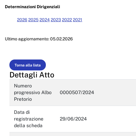
Enti controllati
Determinazioni Dirigenziali
Attività e procedimenti
2026
2025
2024
2023
2022
2021
Provvedimenti
Ultimo aggiornamento: 05.02.2026
Provvedimenti organi indirizzo politico
Provvedimenti dirigenti amministrativi
Controlli sulle imprese
Torna alla lista
Dettagli Atto
Bandi di gara e contratti
Numero
Sovvenzioni, contributi, sussidi, vantaggi economici
progressivo Albo
0000507/2024
Pretorio
Bilanci
Data di
Beni immobili e gestione patrimonio
registrazione
29/06/2024
della scheda
Controlli e rilievi sull'amministrazione