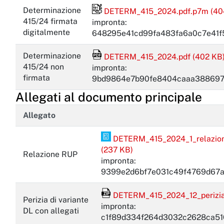
Determinazione
DETERM_415_2024.pdf.p7m (40
File firmato digitalmente
415/24 firmata
impronta:
digitalmente
648295e41cd99fa483fa6a0c7e41f
Determinazione
DETERM_415_2024.pdf (402 KB
File Acrobat Reader
415/24 non
impronta:
firmata
9bd9864e7b90fe8404caaa388697
Allegati al documento principale
Allegato
DETERM_415_2024_1_relazione 
PDF Pades
(237 KB)
Relazione RUP
impronta:
9399e2d6bf7e031c49f4769d67a
DETERM_415_2024_12_perizia di
Perizia di variante
Archivio zip
impronta:
DL con allegati
c1f89d334f264d3032c2628ca51