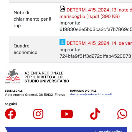
DETERM_415_2024_13_note di c
Note di
File Acrobat Reader
mariscoglio (1).pdf (390 KB)
chiarimento per il
impronta:
rup
619830e2e5b03ca2cfa7b7869c5
DETERM_415_2024_14_qe varia
Quadro
PDF Pades
impronta:
economico
724bfa9f51f3d272c1fab452087
SEDE LEGALE
DOMICILIO DIGITALE
Viale Antonio Gramsci, 36 50132 - Firenze
dsutoscana@postacert.toscana.it
seguici
servizi online