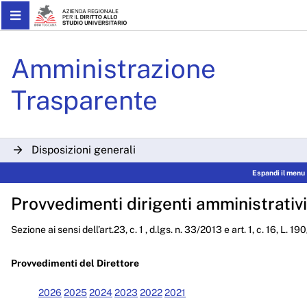
Skip to Main Content
Determinazioni Dirigenzial
Amministrazione
Trasparente
Disposizioni generali
Espandi il menu
Organizzazione
Provvedimenti dirigenti amministrativi
Consulenti e collaboratori
Sezione ai sensi dell’art.23, c. 1 , d.lgs. n. 33/2013 e art. 1, c. 16, L. 1
Personale
Bandi di concorso
Provvedimenti del Direttore
Performance
2026
2025
2024
2023
2022
2021