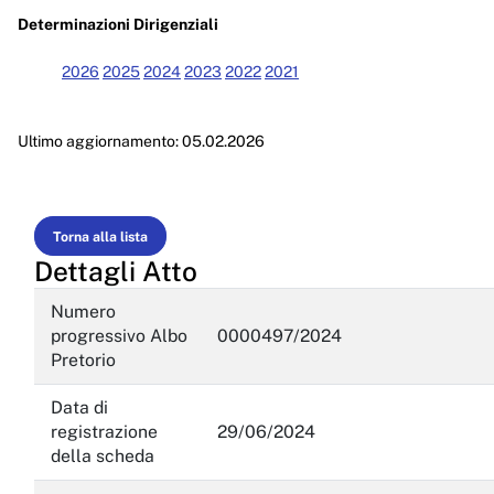
Enti controllati
Determinazioni Dirigenziali
Attività e procedimenti
2026
2025
2024
2023
2022
2021
Provvedimenti
Ultimo aggiornamento: 05.02.2026
Provvedimenti organi indirizzo politico
Provvedimenti dirigenti amministrativi
Controlli sulle imprese
Torna alla lista
Dettagli Atto
Bandi di gara e contratti
Numero
Sovvenzioni, contributi, sussidi, vantaggi economici
progressivo Albo
0000497/2024
Pretorio
Bilanci
Data di
Beni immobili e gestione patrimonio
registrazione
29/06/2024
della scheda
Controlli e rilievi sull'amministrazione