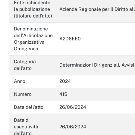
Servizi erogati
Ente richiedente
la pubblicazione
Azienda Regionale per il Diritto al
Pagamenti dell'amministrazione
(titolare dell'atto)
Opere pubbliche
Denominazione
dell'Articolazione
A2D6EE0
Pianificazione e governo del territorio
Organizzativa
Omogenea
Informazioni ambientali
Categoria
Interventi straordinari e di emergenza
Determinazioni Dirigenziali, Avvisi
dell'atto
Altri contenuti
Anno
2024
Attuazione misure PNRR
Numero
415
Data dell'atto
26/06/2024
Data di
esecutività
26/06/2024
dell'atto