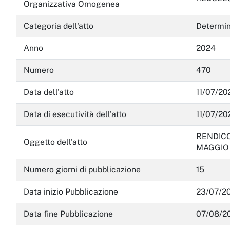
Servizi erogati
Organizzativa Omogenea
Pagamenti dell'amministrazione
Categoria dell'atto
Determina
Opere pubbliche
Anno
2024
Pianificazione e governo del territorio
Numero
470
Informazioni ambientali
Data dell'atto
11/07/20
Interventi straordinari e di emergenza
Data di esecutività dell'atto
11/07/20
Altri contenuti
RENDICO
Oggetto dell'atto
MAGGIO 
Attuazione misure PNRR
Numero giorni di pubblicazione
15
Data inizio Pubblicazione
23/07/2
Data fine Pubblicazione
07/08/2