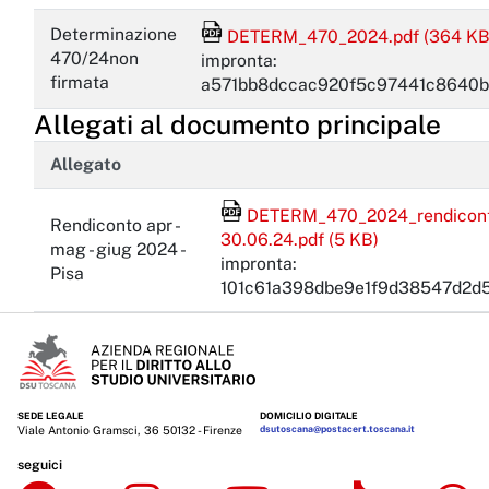
File Acrobat Reader
Determinazione
DETERM_470_2024.pdf (364 KB
470/24non
impronta:
firmata
a571bb8dccac920f5c97441c8640b
Allegati al documento principale
Allegato
File Acrobat Reader
DETERM_470_2024_rendiconto
Rendiconto apr -
30.06.24.pdf (5 KB)
mag - giug 2024 -
impronta:
Pisa
101c61a398dbe9e1f9d38547d2d
SEDE LEGALE
DOMICILIO DIGITALE
Viale Antonio Gramsci, 36 50132 - Firenze
dsutoscana@postacert.toscana.it
seguici