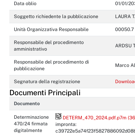
Data oblio
01/01/20
Soggetto richiedente la pubblicazione
LAURA T
Unità Organizzativa Responsabile
00050.7
Responsabile del procedimento
ARDSU 
amministrativo
Responsabile del procedimento di
Marco A
pubblicazione
Segnatura della registrazione
Downloa
Documenti Principali
Documento
File firmato digitalmente
Determinazione
DETERM_470_2024.pdf.p7m (36
470/24 firmata
impronta:
digitalmente
c39722e5a74f23f5827886092d08