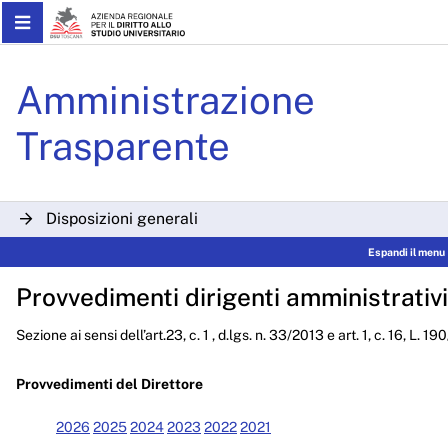
Skip to Main Content
Determinazioni Dirigenzial
Amministrazione
Trasparente
Disposizioni generali
Espandi il menu
Organizzazione
Provvedimenti dirigenti amministrativi
Consulenti e collaboratori
Sezione ai sensi dell’art.23, c. 1 , d.lgs. n. 33/2013 e art. 1, c. 16, L. 1
Personale
Bandi di concorso
Provvedimenti del Direttore
Performance
2026
2025
2024
2023
2022
2021