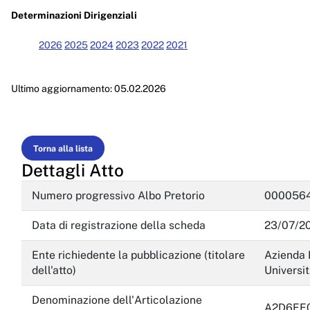
Enti controllati
Determinazioni Dirigenziali
Attività e procedimenti
2026
2025
2024
2023
2022
2021
Provvedimenti
Ultimo aggiornamento: 05.02.2026
Provvedimenti organi indirizzo politico
Provvedimenti dirigenti amministrativi
Controlli sulle imprese
Torna alla lista
Dettagli Atto
Bandi di gara e contratti
Numero progressivo Albo Pretorio
0000564
Sovvenzioni, contributi, sussidi, vantaggi economici
Data di registrazione della scheda
23/07/2
Bilanci
Ente richiedente la pubblicazione (titolare
Azienda R
Beni immobili e gestione patrimonio
dell'atto)
Universit
Controlli e rilievi sull'amministrazione
Denominazione dell'Articolazione
A2D6EE