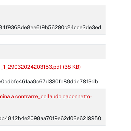
b84f9368de8ee619b56290c24cce2de3ed
1_29032024203153.pdf (38 KB)
e0cdbfe461aa9c67d330fc89dde78f9db
na a contrarre_collaudo caponnetto-
bb4842b4e2098aa70f9e62d02e6219950