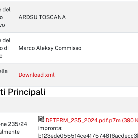
 del
o
ARDSU TOSCANA
vo
 del
o di
Marco Aleksy Commisso
e
lla
Download xml
e
 Principali
File firmato digitalmente
DETERM_235_2024.pdf.p7m (390 K
one 235/24
impronta:
talmente
b123ede055514ce4175748f6acdecc3