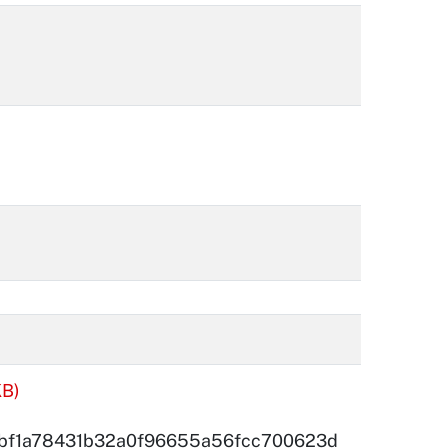
B)
bf1a78431b32a0f96655a56fcc700623d