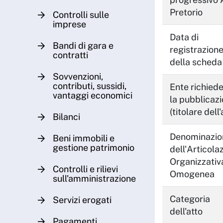
Pretorio
Controlli sulle
imprese
Data di
Bandi di gara e
registrazion
contratti
della scheda
Sovvenzioni,
contributi, sussidi,
Ente richied
vantaggi economici
la pubblicaz
(titolare dell'
Bilanci
Denominazio
Beni immobili e
gestione patrimonio
dell'Articola
Organizzativ
Controlli e rilievi
Omogenea
sull'amministrazione
Categoria
Servizi erogati
dell'atto
Pagamenti