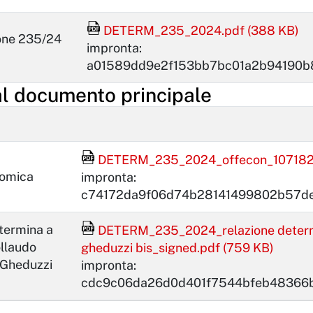
File Acrobat Reader
DETERM_235_2024.pdf (388 KB)
one 235/24
impronta:
a01589dd9e2f153bb7bc01a2b94190
al documento principale
File Acrobat Reader
DETERM_235_2024_offecon_107182_
nomica
impronta:
c74172da9f06d74b28141499802b57d
File Acrobat Reader
termina a
DETERM_235_2024_relazione determi
ollaudo
gheduzzi bis_signed.pdf (759 KB)
 Gheduzzi
impronta:
cdc9c06da26d0d401f7544bfeb48366