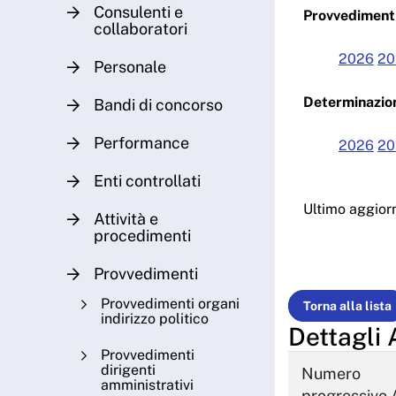
Consulenti e
Provvedimenti
collaboratori
2026
20
Personale
Determinazion
Bandi di concorso
Performance
2026
20
Enti controllati
Ultimo aggio
Attività e
procedimenti
Provvedimenti
Provvedimenti organi
Torna alla lista
indirizzo politico
Dettagli 
Provvedimenti
dirigenti
Numero
amministrativi
progressivo 