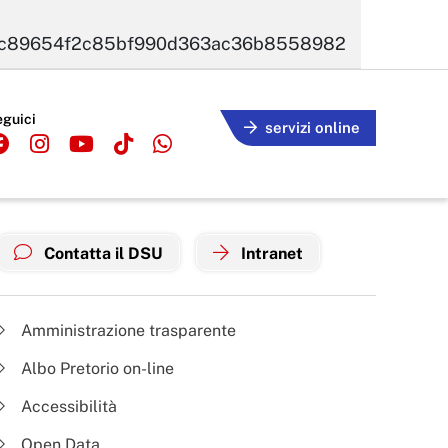
bc89654f2c85bf990d363ac36b8558982
eguici
servizi online
Contatta il DSU
Intranet
Amministrazione trasparente
Albo Pretorio on-line
Accessibilità
Open Data