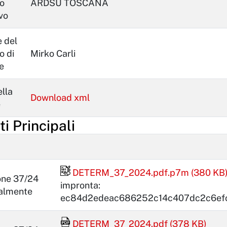
o
ARDSU TOSCANA
vo
 del
o di
Mirko Carli
e
lla
Download xml
e
 Principali
File firmato digitalmente
DETERM_37_2024.pdf.p7m (380 KB
one 37/24
impronta:
talmente
ec84d2edeac686252c14c407dc2c6ef
File Acrobat Reader
DETERM_37_2024.pdf (378 KB)