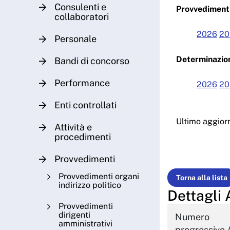
Consulenti e
Provvedimenti
collaboratori
2026
20
Personale
Determinazion
Bandi di concorso
Performance
2026
20
Enti controllati
Ultimo aggio
Attività e
procedimenti
Provvedimenti
Provvedimenti organi
Torna alla lista
indirizzo politico
Dettagli 
Provvedimenti
dirigenti
Numero
amministrativi
progressivo 