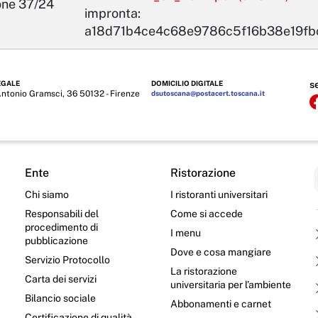
one 37/24
impronta:
a18d71b4ce4c68e9786c5f16b38e19f
EGALE
DOMICILIO DIGITALE
s
Antonio Gramsci, 36 50132 - Firenze
dsutoscana@postacert.toscana.it
Ente
Ristorazione
Chi siamo
I ristoranti universitari
Responsabili del
Come si accede
procedimento di
I menu
pubblicazione
Dove e cosa mangiare
Servizio Protocollo
La ristorazione
Carta dei servizi
universitaria per l’ambiente
Bilancio sociale
Abbonamenti e carnet
Certificazione di qualità