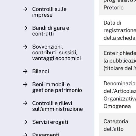
Pretorio
Controlli sulle
imprese
Data di
Bandi di gara e
registrazion
contratti
della scheda
Sovvenzioni,
contributi, sussidi,
Ente richied
vantaggi economici
la pubblicaz
(titolare dell'
Bilanci
Denominazio
Beni immobili e
gestione patrimonio
dell'Articola
Organizzativ
Controlli e rilievi
Omogenea
sull'amministrazione
Categoria
Servizi erogati
dell'atto
Pagamenti