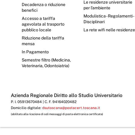
Le residenze universitarie
Decadenza o riduzione
per l’ambiente
benefici
Modulistica - Regolamenti -
Accesso a tariffa
Disciplinari
agevolata al trasporto
pubblico locale
La rete wifi nelle residenz
Riduzione della tariffa
mensa
In Pagamento
Semestre filtro (Medicina,
Veterinaria, Odontoiatria)
Azienda Regionale Diritto allo Studio Universitario
P. I. 05913670484 | C. F. 94164020482
Domicilio digitale:
dsutoscana@postacert.toscana.it
(abilitato alla ricezione di soli messaggi di posta elettronica certificata)