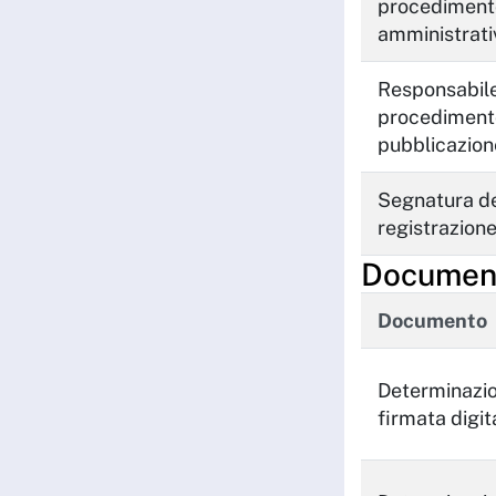
procediment
amministrati
Responsabile
procediment
pubblicazion
Segnatura de
registrazion
Documenti
Documento
Determinazi
firmata digi