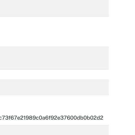
)
c73f67e21989c0a6f92e37600db0b02d2