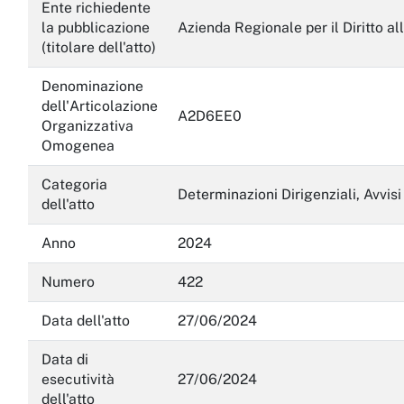
Servizi erogati
Ente richiedente
la pubblicazione
Azienda Regionale per il Diritto al
Pagamenti dell'amministrazione
(titolare dell'atto)
Opere pubbliche
Denominazione
dell'Articolazione
A2D6EE0
Pianificazione e governo del territorio
Organizzativa
Omogenea
Informazioni ambientali
Categoria
Interventi straordinari e di emergenza
Determinazioni Dirigenziali, Avvisi
dell'atto
Altri contenuti
Anno
2024
Attuazione misure PNRR
Numero
422
Data dell'atto
27/06/2024
Data di
esecutività
27/06/2024
dell'atto