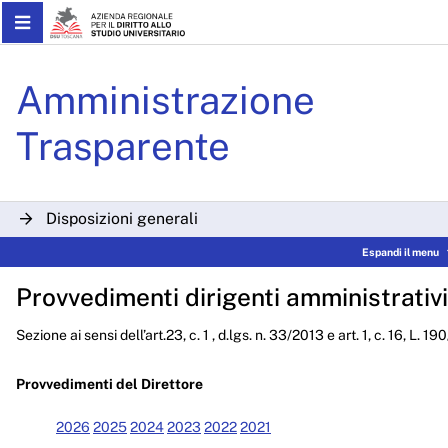
Skip to Main Content
Determinazioni Dirigenzial
Amministrazione
Trasparente
Disposizioni generali
Espandi il menu
Organizzazione
Provvedimenti dirigenti amministrativi
Consulenti e collaboratori
Sezione ai sensi dell’art.23, c. 1 , d.lgs. n. 33/2013 e art. 1, c. 16, L. 1
Personale
Bandi di concorso
Provvedimenti del Direttore
Performance
2026
2025
2024
2023
2022
2021