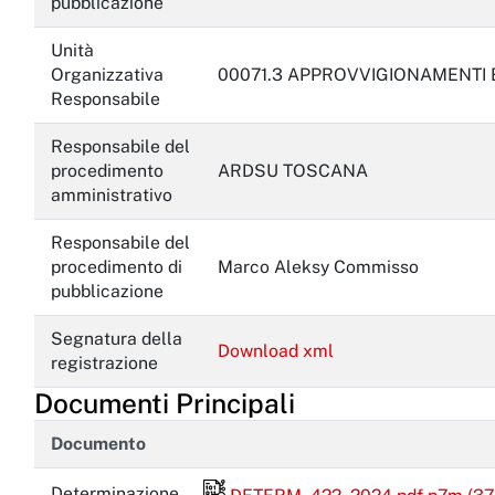
pubblicazione
Unità
Organizzativa
00071.3 APPROVVIGIONAMENTI 
Responsabile
Responsabile del
procedimento
ARDSU TOSCANA
amministrativo
Responsabile del
procedimento di
Marco Aleksy Commisso
pubblicazione
Segnatura della
Download xml
registrazione
Documenti Principali
Documento
File firmato digitalmente
Determinazione