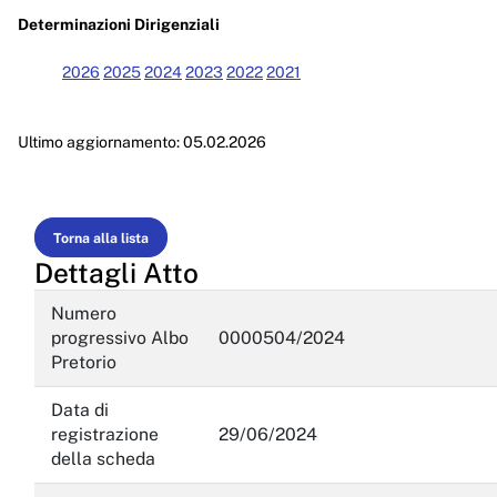
Enti controllati
Determinazioni Dirigenziali
Attività e procedimenti
2026
2025
2024
2023
2022
2021
Provvedimenti
Ultimo aggiornamento: 05.02.2026
Provvedimenti organi indirizzo politico
Provvedimenti dirigenti amministrativi
Controlli sulle imprese
Torna alla lista
Dettagli Atto
Bandi di gara e contratti
Numero
Sovvenzioni, contributi, sussidi, vantaggi economici
progressivo Albo
0000504/2024
Pretorio
Bilanci
Data di
Beni immobili e gestione patrimonio
registrazione
29/06/2024
della scheda
Controlli e rilievi sull'amministrazione