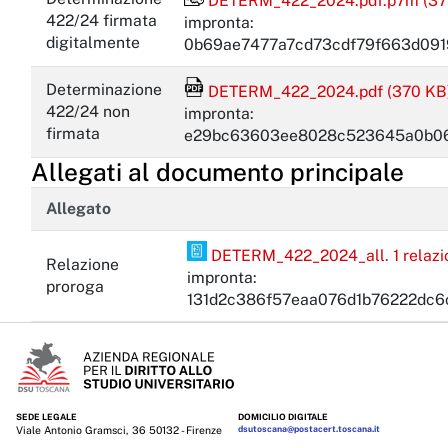
DETERM_422_2024.pdf.p7m (37
422/24 firmata
impronta:
digitalmente
0b69ae7477a7cd73cdf79f663d09
File Acrobat Reader
Determinazione
DETERM_422_2024.pdf (370 KB
422/24 non
impronta:
firmata
e29bc63603ee8028c523645a0b06
Allegati al documento principale
Allegato
PDF Pades
DETERM_422_2024_all. 1 relazio
Relazione
impronta:
proroga
131d2c386f57eaa076d1b76222dc6
SEDE LEGALE
DOMICILIO DIGITALE
Viale Antonio Gramsci, 36 50132 - Firenze
dsutoscana@postacert.toscana.it