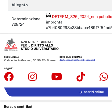
Allegato
File Acrobat Reader
DETERM_326_2024_non pubblicab
Determinazione
impronta:
728/24
a7b4080298c28bbaba489f7f54ad
SEDE LEGALE
DOMICILIO DIGITALE
Viale Antonio Gramsci, 36 50132 - Firenze
dsutoscana@postacert.toscana.it
seguici
servizi online
Borse e contributi