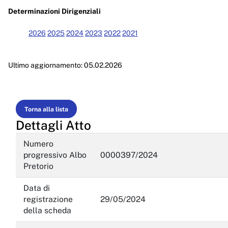
Enti controllati
Determinazioni Dirigenziali
Attività e procedimenti
2026
2025
2024
2023
2022
2021
Provvedimenti
Ultimo aggiornamento: 05.02.2026
Provvedimenti organi indirizzo politico
Provvedimenti dirigenti amministrativi
Controlli sulle imprese
Torna alla lista
Dettagli Atto
Bandi di gara e contratti
Numero
Sovvenzioni, contributi, sussidi, vantaggi economici
progressivo Albo
0000397/2024
Pretorio
Bilanci
Data di
Beni immobili e gestione patrimonio
registrazione
29/05/2024
della scheda
Controlli e rilievi sull'amministrazione