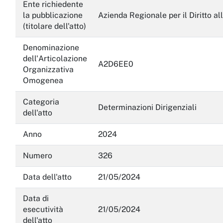
Servizi erogati
Ente richiedente
la pubblicazione
Azienda Regionale per il Diritto al
Pagamenti dell'amministrazione
(titolare dell'atto)
Opere pubbliche
Denominazione
dell'Articolazione
A2D6EE0
Pianificazione e governo del territorio
Organizzativa
Omogenea
Informazioni ambientali
Categoria
Interventi straordinari e di emergenza
Determinazioni Dirigenziali
dell'atto
Altri contenuti
Anno
2024
Attuazione misure PNRR
Numero
326
Data dell'atto
21/05/2024
Data di
esecutività
21/05/2024
dell'atto