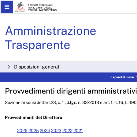
Skip to Main Content
Determinazioni Dirigenzial
Amministrazione
Trasparente
Disposizioni generali
Espandi il menu
Organizzazione
Provvedimenti dirigenti amministrativi
Consulenti e collaboratori
Sezione ai sensi dell’art.23, c. 1 , d.lgs. n. 33/2013 e art. 1, c. 16, L. 1
Personale
Bandi di concorso
Provvedimenti del Direttore
Performance
2026
2025
2024
2023
2022
2021