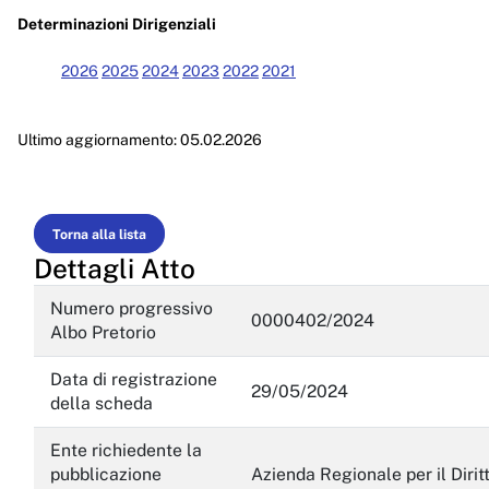
Enti controllati
Determinazioni Dirigenziali
Attività e procedimenti
2026
2025
2024
2023
2022
2021
Provvedimenti
Ultimo aggiornamento: 05.02.2026
Provvedimenti organi indirizzo politico
Provvedimenti dirigenti amministrativi
Controlli sulle imprese
Torna alla lista
Dettagli Atto
Bandi di gara e contratti
Numero progressivo
Sovvenzioni, contributi, sussidi, vantaggi economici
0000402/2024
Albo Pretorio
Bilanci
Data di registrazione
29/05/2024
della scheda
Beni immobili e gestione patrimonio
Ente richiedente la
Controlli e rilievi sull'amministrazione
pubblicazione
Azienda Regionale per il Dirit