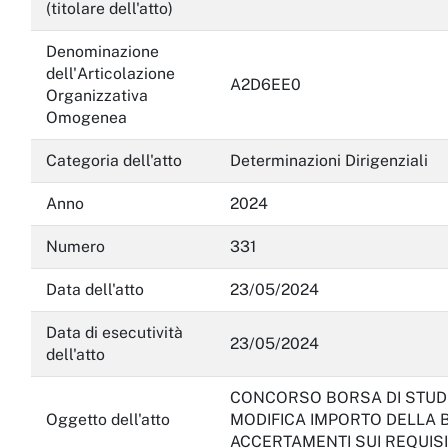
Servizi erogati
(titolare dell'atto)
Pagamenti dell'amministrazione
Denominazione
dell'Articolazione
A2D6EE0
Opere pubbliche
Organizzativa
Omogenea
Pianificazione e governo del territorio
Categoria dell'atto
Determinazioni Dirigenziali
Informazioni ambientali
Anno
2024
Interventi straordinari e di emergenza
Numero
331
Altri contenuti
Data dell'atto
23/05/2024
Attuazione misure PNRR
Data di esecutività
23/05/2024
dell'atto
CONCORSO BORSA DI STUDIO
Oggetto dell'atto
MODIFICA IMPORTO DELLA B
ACCERTAMENTI SUI REQUISI