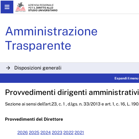
Skip to Main Content
Determinazioni Dirigenzial
Amministrazione
Trasparente
Disposizioni generali
Espandi il menu
Organizzazione
Provvedimenti dirigenti amministrativi
Consulenti e collaboratori
Sezione ai sensi dell’art.23, c. 1 , d.lgs. n. 33/2013 e art. 1, c. 16, L. 1
Personale
Bandi di concorso
Provvedimenti del Direttore
Performance
2026
2025
2024
2023
2022
2021