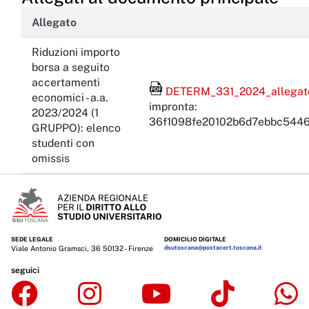
Allegato
Riduzioni importo
borsa a seguito
accertamenti
File Acrobat Reader
DETERM_331_2024_allegato 
economici - a.a.
impronta:
2023/2024 (1
36f1098fe20102b6d7ebbc5446
GRUPPO): elenco
studenti con
omissis
SEDE LEGALE
DOMICILIO DIGITALE
Viale Antonio Gramsci, 36 50132 - Firenze
dsutoscana@postacert.toscana.it
seguici