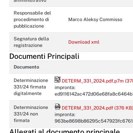
amministrativo
Responsabile del
procedimento di
Marco Aleksy Commisso
pubblicazione
Segnatura della
Download xml
registrazione
Documenti Principali
Documento
File firmato digitalmente
Determinazione
DETERM_331_2024.pdf.p7m (37
331/24 firmata
impronta:
digitalmente
ed9116142ac472d06e68fa8c6464b
File Acrobat Reader
Determinazione
DETERM_331_2024.pdf (376 KB
331/24 non
impronta:
firmata
963be8698b86295c547923fc6761
Allegati al documento principale