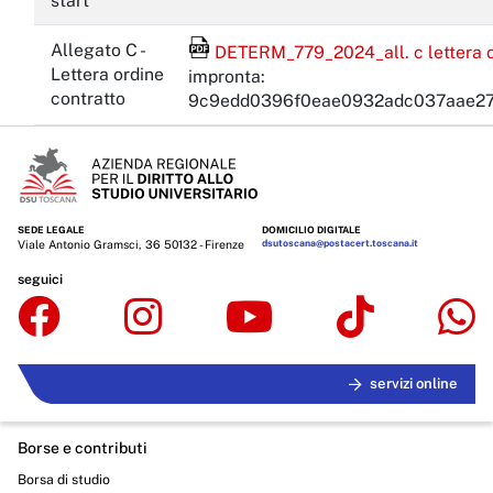
start
File Acrobat Reader
Allegato C -
DETERM_779_2024_all. c lettera or
Lettera ordine
impronta:
contratto
9c9edd0396f0eae0932adc037aae27
SEDE LEGALE
DOMICILIO DIGITALE
Viale Antonio Gramsci, 36 50132 - Firenze
dsutoscana@postacert.toscana.it
seguici
servizi online
Borse e contributi
Borsa di studio