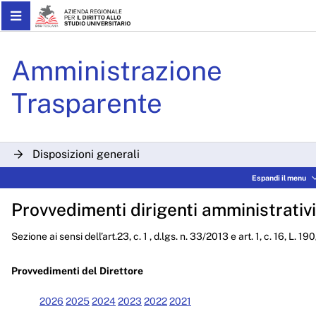
Skip to Main Content
Determinazioni Dirigenzial
Amministrazione
Trasparente
Disposizioni generali
Espandi il menu
Organizzazione
Provvedimenti dirigenti amministrativi
Consulenti e collaboratori
Sezione ai sensi dell’art.23, c. 1 , d.lgs. n. 33/2013 e art. 1, c. 16, L. 1
Personale
Bandi di concorso
Provvedimenti del Direttore
Performance
2026
2025
2024
2023
2022
2021