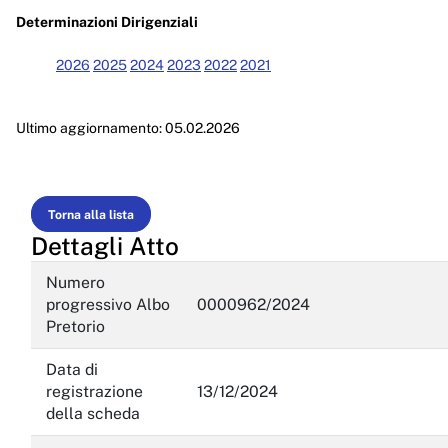
Enti controllati
Determinazioni Dirigenziali
Attività e procedimenti
2026
2025
2024
2023
2022
2021
Provvedimenti
Ultimo aggiornamento: 05.02.2026
Provvedimenti organi indirizzo politico
Provvedimenti dirigenti amministrativi
Controlli sulle imprese
Torna alla lista
Dettagli Atto
Bandi di gara e contratti
Numero
Sovvenzioni, contributi, sussidi, vantaggi economici
progressivo Albo
0000962/2024
Pretorio
Bilanci
Data di
Beni immobili e gestione patrimonio
registrazione
13/12/2024
della scheda
Controlli e rilievi sull'amministrazione