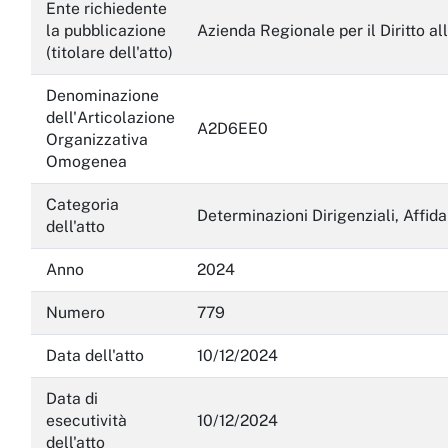
Servizi erogati
Ente richiedente
la pubblicazione
Azienda Regionale per il Diritto al
Pagamenti dell'amministrazione
(titolare dell'atto)
Opere pubbliche
Denominazione
dell'Articolazione
A2D6EE0
Pianificazione e governo del territorio
Organizzativa
Omogenea
Informazioni ambientali
Categoria
Interventi straordinari e di emergenza
Determinazioni Dirigenziali, Affi
dell'atto
Altri contenuti
Anno
2024
Attuazione misure PNRR
Numero
779
Data dell'atto
10/12/2024
Data di
esecutività
10/12/2024
dell'atto