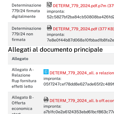
File firmato digitalmente
Determinazione
DETERM_779_2024.pdf.p7m (37
779/24 firmata
impronta:
digitalmente
52c5827bf2ba84cb50808ba426fd2
File Acrobat Reader
Determinazione
DETERM_779_2024.pdf (377 KB
779/24 non
impronta:
firmata
7e8e0f44b87d068a10fbbad1b8fa2e
Allegati al documento principale
Allegato
Allegato A -
PDF Pades
DETERM_779_2024_all. a relazione r
Relazione
impronta:
Rup fornitura
05f7247cef78dd8e627ade65f2c489
effetti letto
Allegato B -
File Acrobat Reader
DETERM_779_2024_all. b off.econ. 
Offerta
impronta:
economica
a7b1fc0e2a6124353ebd61bcf863c77