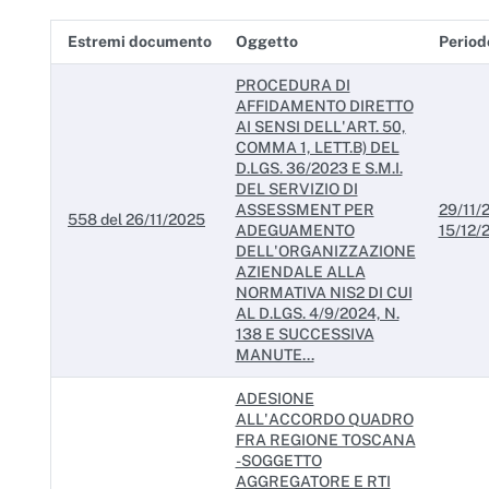
Enti controllati
Estremi documento
Oggetto
Period
Attività e procedimenti
PROCEDURA DI
Provvedimenti
AFFIDAMENTO DIRETTO
AI SENSI DELL'ART. 50,
Provvedimenti organi indirizzo politico
COMMA 1, LETT.B) DEL
D.LGS. 36/2023 E S.M.I.
Provvedimenti dirigenti amministrativi
DEL SERVIZIO DI
ASSESSMENT PER
29/11/
558 del 26/11/2025
Controlli sulle imprese
ADEGUAMENTO
15/12/
DELL'ORGANIZZAZIONE
Bandi di gara e contratti
AZIENDALE ALLA
NORMATIVA NIS2 DI CUI
AL D.LGS. 4/9/2024, N.
Sovvenzioni, contributi, sussidi, vantaggi economici
138 E SUCCESSIVA
MANUTE...
Bilanci
ADESIONE
Beni immobili e gestione patrimonio
ALL'ACCORDO QUADRO
FRA REGIONE TOSCANA
Controlli e rilievi sull'amministrazione
-SOGGETTO
AGGREGATORE E RTI