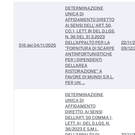
DETERMINAZIONE
UNICA DI
AFFIDAMENTO DIRETTO
AI SENSI DELL'ART. 50,
CO. 1, LETT. B) DEL D.LGS.
N. 36 DEL 31.3.2023
DELL’APPALTO PER LA
22/11/2
516 del 04/11/2025
"FORNITURA DI SCARPE
09/12/
ANTINFORTUNISTICHE
PER I DIPENDENTI
DELL’AREA
RISTORAZIONE” A
FAVORE DI MUNDI S.R.L.
PER UN ...
DETERMINAZIONE
UNICA DI
AFFIDAMENTO
DIRETTO, AI SENSI
DELL’ART. 50 COMMA 1,
LETT. A), DEL D.LGS. N.
36/2023 E S.M.I.,
DELL’APPALTO DI
22/11/2