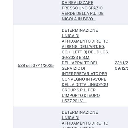
DA REALIZZARE
PRESSO UNO SPAZIO
VERDE DELLA R.U. DE
NICOLA IN FAVO...
DETERMINAZIONE
UNICA DI
AFFIDAMENTO DIRETTO
AI SENSI DELL’ART. 50,
CO. 1, LETT. B) DEL D.LGS.
36/2023 E S.M.
DELL’APPALTO DEL
22/11/2
529 del 07/11/2025
SERVIZIO DI
09/12/
INTERPRETARIATO PER
CONVEGNO IN FAVORE
DELLA DITTA LINGOYOU
GROUP S.R.L. PER
L’IMPORTO DI EURO
1.537,20 I.V....
DETERMINAZIONE
UNICA DI
AFFIDAMENTO DIRETTO