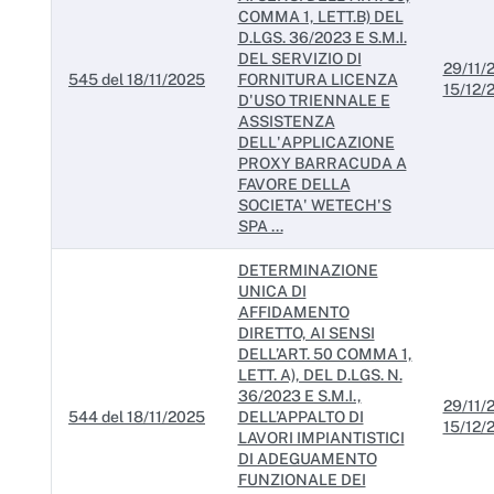
COMMA 1, LETT.B) DEL
D.LGS. 36/2023 E S.M.I.
DEL SERVIZIO DI
29/11/
545 del 18/11/2025
FORNITURA LICENZA
15/12/
D'USO TRIENNALE E
ASSISTENZA
DELL'APPLICAZIONE
PROXY BARRACUDA A
FAVORE DELLA
SOCIETA' WETECH'S
SPA ...
DETERMINAZIONE
UNICA DI
AFFIDAMENTO
DIRETTO, AI SENSI
DELL’ART. 50 COMMA 1,
LETT. A), DEL D.LGS. N.
36/2023 E S.M.I.,
29/11/
544 del 18/11/2025
DELL’APPALTO DI
15/12/
LAVORI IMPIANTISTICI
DI ADEGUAMENTO
FUNZIONALE DEI