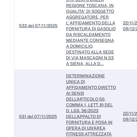
REGIONE TOSCANA, IN
QUALITA' DI SOGGETTO
AGGREGATORE, PER
L'AFFIDAMENTO DELLA
22/11/2
532 del 07/11/2025
FORNITURA DI GASOLIO
09/12/
DA RISCALDAMENTO
MEDIANTE CONSEGNA
A DOMICILIO,
DESTINATO ALLA SEDE
DI VIA MASCAGNI N.53
A SIENA, ALLA D...
DETERMINAZIONE
UNICA DI
AFFIDAMENTO DIRETTO
AI SENSI
DELL’ARTICOLO 50,
COMMA 1, LETT. B) DEL
D. LGS. 36/2023
22/11/2
531 del 07/11/2025
DELL’APPALTO DI
09/12/
FORNITURA E POSA IN
OPERA DI UN’AREA
FITNESS ATTREZZATA