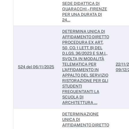
SEDE DIDATTICA DI
QUARACCHI – FIRENZE
PER UNA DURATA DI
24...
DETERMINA UNICA DI
AFFIDAMENTO DIRETTO
PROCEDURA EX ART.
50, CO. 1 LETT. B) DEL
D.LGS. 36/2023 E S.M.I.,
SVOLTA IN MODALITÀ
TELEMATICA PER
22/11/2
524 del 06/11/2025
L’AFFIDAMENTO IN
09/12/
APPALTO DEL SERVIZIO
RISTORAZIONE PER GLI
STUDENTI
FREQUENTANTI LA
SCUOLA DI
ARCHITETTURA ...
DETERMINAZIONE
UNICA DI
AFFIDAMENTO DIRETTO