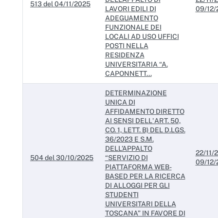
513 del 04/11/2025
LAVORI EDILI DI
09/12/
ADEGUAMENTO
FUNZIONALE DEI
LOCALI AD USO UFFICI
POSTI NELLA
RESIDENZA
UNIVERSITARIA “A.
CAPONNETT...
DETERMINAZIONE
UNICA DI
AFFIDAMENTO DIRETTO
AI SENSI DELL'ART. 50,
CO. 1, LETT. B) DEL D.LGS.
36/2023 E S.M.
DELL’APPALTO
22/11/2
504 del 30/10/2025
“SERVIZIO DI
09/12/
PIATTAFORMA WEB-
BASED PER LA RICERCA
DI ALLOGGI PER GLI
STUDENTI
UNIVERSITARI DELLA
TOSCANA” IN FAVORE DI