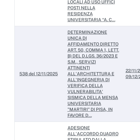
LOCALI AD USO UFFICI
POSTI NELLA
RESIDENZA
UNIVERSITARIA “A. C...
DETERMINAZIONE
UNICA DI
AFFIDAMENTO DIRETTO
ART. 50, COMMA 1, LETT.
B) DEL D.LGS. 36/2023 E
S.M., SERVIZI
ATTINENTI
22/11/2
538 del 12/11/2025
ALL'ARCHITETTURA E
09/12/
ALL'INGEGNERIA DI
VERIFICA DELLA
VULNERABILITA'
SISMICA DELLA MENSA
UNIVERSITARIA
"MARTIRI" DI PISA, IN
FAVORE D...
ADESIONE
ALL'ACCORDO QUADRO
STIPULATO DALLA