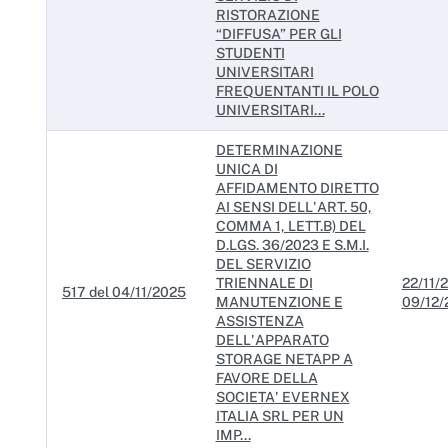
RISTORAZIONE
“DIFFUSA” PER GLI
STUDENTI
UNIVERSITARI
FREQUENTANTI IL POLO
UNIVERSITARI...
DETERMINAZIONE
UNICA DI
AFFIDAMENTO DIRETTO
AI SENSI DELL'ART. 50,
COMMA 1, LETT.B) DEL
D.LGS. 36/2023 E S.M.I.
DEL SERVIZIO
TRIENNALE DI
22/11/2
517 del 04/11/2025
MANUTENZIONE E
09/12/
ASSISTENZA
DELL'APPARATO
STORAGE NETAPP A
FAVORE DELLA
SOCIETA' EVERNEX
ITALIA SRL PER UN
IMP...