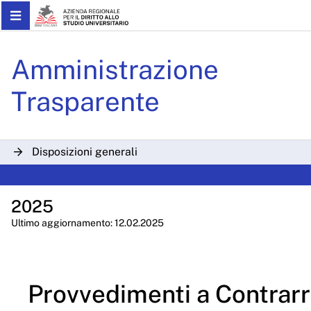
Skip to Main Content
Provvedimenti a contrarre
Amministrazione
Trasparente
Disposizioni generali
Organizzazione
2025
Consulenti e collaboratori
Ultimo aggiornamento: 12.02.2025
Personale
Bandi di concorso
Provvedimenti a Contrar
Performance