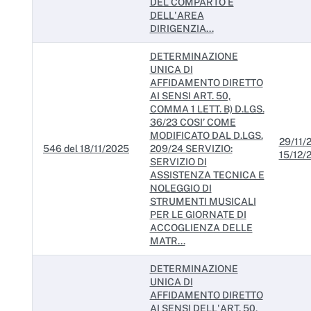
DEL COMPARTO E
DELL'AREA
DIRIGENZIA...
DETERMINAZIONE
UNICA DI
AFFIDAMENTO DIRETTO
AI SENSI ART. 50,
COMMA 1 LETT. B) D.LGS.
36/23 COSI’ COME
MODIFICATO DAL D.LGS.
29/11/
546 del 18/11/2025
209/24 SERVIZIO:
15/12/
SERVIZIO DI
ASSISTENZA TECNICA E
NOLEGGIO DI
STRUMENTI MUSICALI
PER LE GIORNATE DI
ACCOGLIENZA DELLE
MATR...
DETERMINAZIONE
UNICA DI
AFFIDAMENTO DIRETTO
AI SENSI DELL'ART. 50,