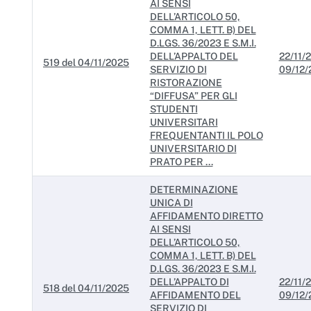
AI SENSI
DELL’ARTICOLO 50,
COMMA 1, LETT. B) DEL
D.LGS. 36/2023 E S.M.I.
DELL’APPALTO DEL
22/11/2
519 del 04/11/2025
SERVIZIO DI
09/12/
RISTORAZIONE
“DIFFUSA” PER GLI
STUDENTI
UNIVERSITARI
FREQUENTANTI IL POLO
UNIVERSITARIO DI
PRATO PER ...
DETERMINAZIONE
UNICA DI
AFFIDAMENTO DIRETTO
AI SENSI
DELL’ARTICOLO 50,
COMMA 1, LETT. B) DEL
D.LGS. 36/2023 E S.M.I.
DELL’APPALTO DI
22/11/2
518 del 04/11/2025
AFFIDAMENTO DEL
09/12/
SERVIZIO DI