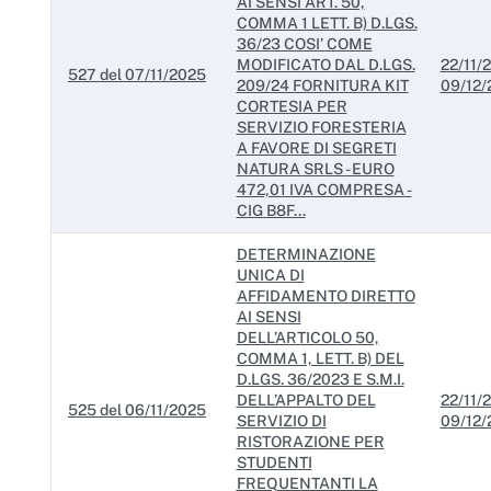
AI SENSI ART. 50,
COMMA 1 LETT. B) D.LGS.
36/23 COSI’ COME
MODIFICATO DAL D.LGS.
22/11/2
527 del 07/11/2025
209/24 FORNITURA KIT
09/12/
CORTESIA PER
SERVIZIO FORESTERIA
A FAVORE DI SEGRETI
NATURA SRLS - EURO
472,01 IVA COMPRESA -
CIG B8F...
DETERMINAZIONE
UNICA DI
AFFIDAMENTO DIRETTO
AI SENSI
DELL’ARTICOLO 50,
COMMA 1, LETT. B) DEL
D.LGS. 36/2023 E S.M.I.
DELL’APPALTO DEL
22/11/2
525 del 06/11/2025
SERVIZIO DI
09/12/
RISTORAZIONE PER
STUDENTI
FREQUENTANTI LA