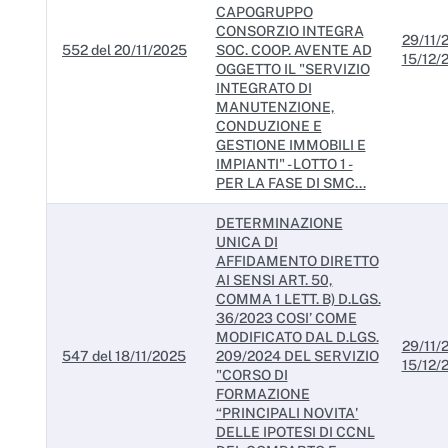
Servizi erogati
CAPOGRUPPO
CONSORZIO INTEGRA
29/11/
Pagamenti dell'amministrazione
552 del 20/11/2025
SOC. COOP. AVENTE AD
15/12/
OGGETTO IL "SERVIZIO
Opere pubbliche
INTEGRATO DI
MANUTENZIONE,
CONDUZIONE E
Pianificazione e governo del territorio
GESTIONE IMMOBILI E
IMPIANTI" - LOTTO 1 -
Informazioni ambientali
PER LA FASE DI SMC...
Interventi straordinari e di emergenza
DETERMINAZIONE
UNICA DI
Altri contenuti
AFFIDAMENTO DIRETTO
AI SENSI ART. 50,
Attuazione misure PNRR
COMMA 1 LETT. B) D.LGS.
36/2023 COSI’ COME
MODIFICATO DAL D.LGS.
29/11/
547 del 18/11/2025
209/2024 DEL SERVIZIO
15/12/
"CORSO DI
FORMAZIONE
“PRINCIPALI NOVITA'
DELLE IPOTESI DI CCNL