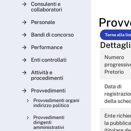
Consulenti e
collaboratori
Provv
Personale
Bandi di concorso
Torna alla lis
Dettagli
Performance
Numero
Enti controllati
progressiv
Pretorio
Attività e
procedimenti
Data di
Provvedimenti
registrazi
Provvedimenti organi
della sche
indirizzo politico
Ente richi
Provvedimenti
dirigenti
la pubblic
amministrativi
(titolare de