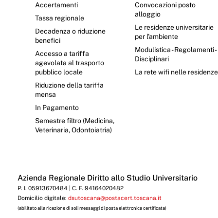
Accertamenti
Convocazioni posto
alloggio
Tassa regionale
Le residenze universitarie
Decadenza o riduzione
per l’ambiente
benefici
Modulistica - Regolamenti -
Accesso a tariffa
Disciplinari
agevolata al trasporto
pubblico locale
La rete wifi nelle residenz
Riduzione della tariffa
mensa
In Pagamento
Semestre filtro (Medicina,
Veterinaria, Odontoiatria)
Azienda Regionale Diritto allo Studio Universitario
P. I. 05913670484 | C. F. 94164020482
Domicilio digitale:
dsutoscana@postacert.toscana.it
(abilitato alla ricezione di soli messaggi di posta elettronica certificata)