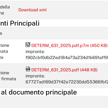
della
Download xml
one
ti Principali
o
File firmato digitalmente
zione
DETERM_631_2025.pdf.p7m (450 KB)
mata
impronta:
te
f902cbf0db22ed184a73a234d1b691aff
File Acrobat Reader
DETERM_631_2025.pdf (448 KB)
zione
impronta:
 firmata
67727ad169d37f42e72230dd55366fbf
i al documento principale