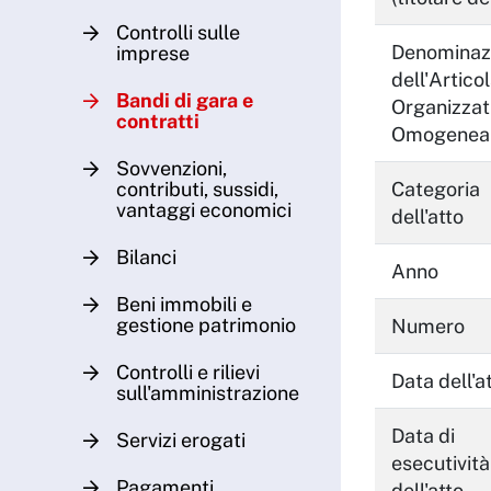
Controlli sulle
Denominaz
imprese
dell'Artico
Bandi di gara e
Organizzat
contratti
Omogenea
Sovvenzioni,
contributi, sussidi,
Categoria
vantaggi economici
dell'atto
Bilanci
Anno
Beni immobili e
gestione patrimonio
Numero
Controlli e rilievi
Data dell'a
sull'amministrazione
Data di
Servizi erogati
esecutività
Pagamenti
dell'atto