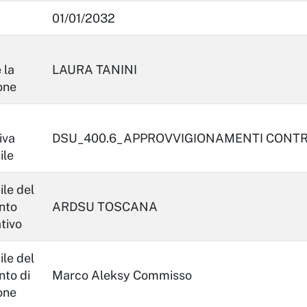
01/01/2032
 la
LAURA TANINI
one
iva
DSU_400.6_APPROVVIGIONAMENTI CONTRA
ile
le del
nto
ARDSU TOSCANA
tivo
le del
to di
Marco Aleksy Commisso
one