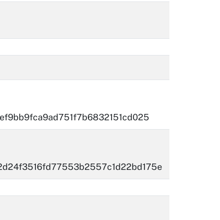
9ef9bb9fca9ad751f7b6832151cd025
2d24f3516fd77553b2557c1d22bd175e