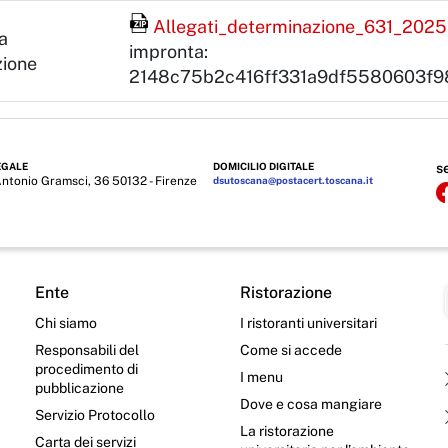
Archivio zip
Allegati_determinazione_631_2025.
la
impronta:
zione
2148c75b2c416ff331a9df5580603f9
EGALE
DOMICILIO DIGITALE
s
Antonio Gramsci, 36 50132 - Firenze
dsutoscana@postacert.toscana.it
Ente
Ristorazione
Chi siamo
I ristoranti universitari
Responsabili del
Come si accede
procedimento di
I menu
pubblicazione
Dove e cosa mangiare
Servizio Protocollo
La ristorazione
Carta dei servizi