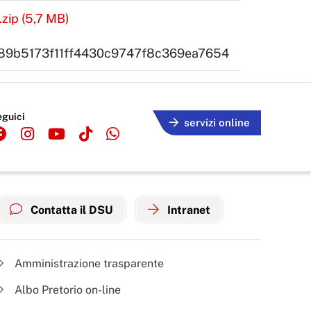
zip (5,7 MB)
89b5173f11ff4430c9747f8c369ea7654
eguici
servizi online
Contatta il DSU
Intranet
Amministrazione trasparente
Albo Pretorio on-line