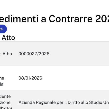
edimenti a Contrarre 2
ta
 Atto
o Albo
0000027/2026
one
08/01/2026
da
edente
azione
Azienda Regionale per il Diritto allo Studio Un
ll'atto)