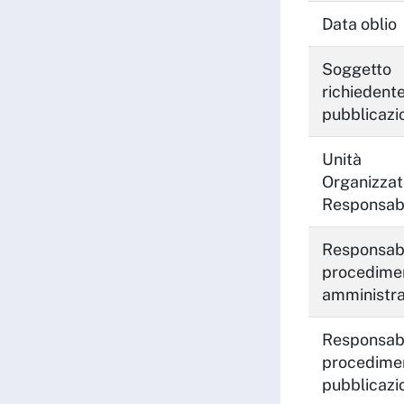
Data oblio
Soggetto
richiedente
pubblicazi
Unità
Organizzat
Responsab
Responsabi
procedime
amministra
Responsabi
procedimen
pubblicazi