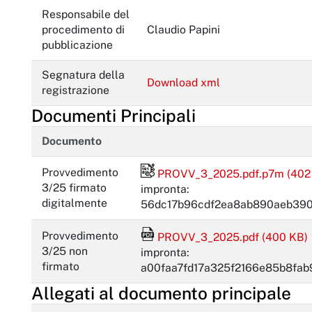
Responsabile del
procedimento di
Claudio Papini
pubblicazione
Segnatura della
Download xml
registrazione
Documenti Principali
Documento
File firmato digitalmente
Provvedimento
PROVV_3_2025.pdf.p7m (402
3/25 firmato
impronta:
digitalmente
56dc17b96cdf2ea8ab890aeb39
File Acrobat Reader
Provvedimento
PROVV_3_2025.pdf (400 KB)
3/25 non
impronta:
firmato
a00faa7fd17a325f2166e85b8fa
Allegati al documento principale