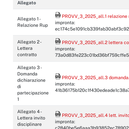
Allegato
File Acrobat Reader
PROVV_3_2025_all.1 relazione ru
Allegato 1 -
impronta:
Relazione Rup
ec174c5e1091cb339fab30abf3c9
File Acrobat Reader
Allegato 2 -
PROVV_3_2025_all.2 lettera cont
Lettera
impronta:
contratto
73a0d83fe223c01bd36bf759cffe
Allegato 3 -
Domanda
File Acrobat Reader
PROVV_3_2025_all.3 domanda.dic
dichiarazione
impronta:
di
41b36175b120c1f430edeade1c38a
partecipazione
1
Allegato 4 -
File Acrobat Reader
PROVV_3_2025_all.4 lett. invito .
Lettera invito
impronta:
disciplinare
c2840be5e6aaa3b93852ec78902