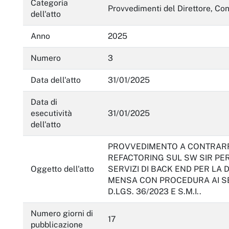
Categoria
Servizi erogati
Provvedimenti del Direttore, Con
dell'atto
Pagamenti dell'amministrazione
Anno
2025
Opere pubbliche
Numero
3
Pianificazione e governo del territorio
Data dell'atto
31/01/2025
Informazioni ambientali
Data di
Interventi straordinari e di emergenza
esecutività
31/01/2025
dell'atto
Altri contenuti
PROVVEDIMENTO A CONTRARRE
Attuazione misure PNRR
REFACTORING SUL SW SIR PE
Oggetto dell'atto
SERVIZI DI BACK END PER LA
MENSA CON PROCEDURA AI SENS
D.LGS. 36/2023 E S.M.I..
Numero giorni di
17
pubblicazione