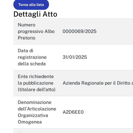
Enti controllati
Torna alla lista
Dettagli Atto
Attività e procedimenti
Numero
Provvedimenti
progressivo Albo
0000069/2025
Pretorio
Provvedimenti organi indirizzo politico
Provvedimenti dirigenti amministrativi
Data di
registrazione
31/01/2025
Controlli sulle imprese
della scheda
Bandi di gara e contratti
Ente richiedente
la pubblicazione
Azienda Regionale per il Diritto 
Sovvenzioni, contributi, sussidi, vantaggi economici
(titolare dell'atto)
Bilanci
Denominazione
dell'Articolazione
Beni immobili e gestione patrimonio
A2D6EE0
Organizzativa
Omogenea
Controlli e rilievi sull'amministrazione