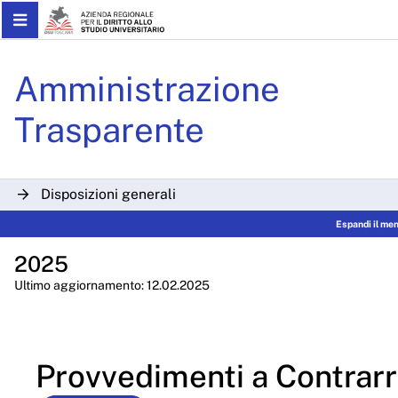
Skip to Main Content
Provvedimenti a contrarre
Amministrazione
Trasparente
Disposizioni generali
Espandi il me
Organizzazione
2025
Consulenti e collaboratori
Ultimo aggiornamento: 12.02.2025
Personale
Bandi di concorso
Provvedimenti a Contrar
Performance