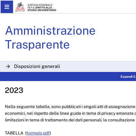
Skip to Main Content
Sovvenzioni 2023 - ARDSU
Amministrazione
Trasparente
Disposizioni generali
Espandi i
Organizzazione
2023
Consulenti e collaboratori
Personale
Nella seguente tabella, sono pubblicati i singoli atti di assegnazione 
economici, nel rispetto delle linee guida in tema di privacy emanate d
Bandi di concorso
limitazioni in tema di trattamento dei dati personali, la consultazione 
Performance
TABELLA (
formato pdf
)