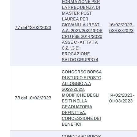
FORMAZIONE PER
Servizi erogati
LA FREQUENZA DI
MASTER POST
Pagamenti dell'amministrazione
LAUREA PER
GIOVANI LAUREATI
16/02/2023 -
Opere pubbliche
77 del 13/02/2023
A.A. 2021/2022 (POR
03/03/2023
CRO FSE 2014/2020
Pianificazione e governo del territorio
ASSE C - ATTIVITÀ
C.2.1.3 B):
Informazioni ambientali
EROGAZIONE
SALDO GRUPPO 4
Interventi straordinari e di emergenza
CONCORSO BORSA
Altri contenuti
DI STUDIO E POSTO
ALLOGGIO A.A
2022/2023:
Attuazione misure PNRR
MODIFICHE DEGLI
14/02/2023 -
73 del 10/02/2023
ESITI NELLA
01/03/2023
GRADUATORIA
DEFINITIVA.
CONCESSIONE DEI
BENEFICI
CONCORSO BORSA