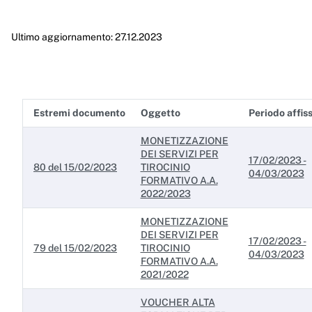
Enti controllati
Ultimo aggiornamento: 27.12.2023
Attività e procedimenti
Provvedimenti
Provvedimenti organi indirizzo politico
Estremi documento
Oggetto
Periodo affis
Provvedimenti dirigenti amministrativi
MONETIZZAZIONE
Controlli sulle imprese
DEI SERVIZI PER
17/02/2023 -
80 del 15/02/2023
TIROCINIO
Bandi di gara e contratti
04/03/2023
FORMATIVO A.A.
2022/2023
Sovvenzioni, contributi, sussidi, vantaggi economici
MONETIZZAZIONE
Bilanci
DEI SERVIZI PER
17/02/2023 -
79 del 15/02/2023
TIROCINIO
04/03/2023
Beni immobili e gestione patrimonio
FORMATIVO A.A.
2021/2022
Controlli e rilievi sull'amministrazione
VOUCHER ALTA