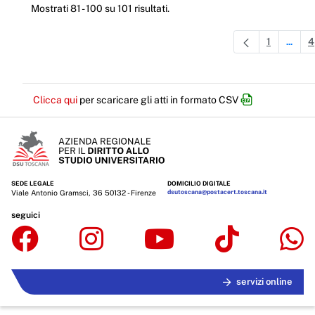
Mostrati 81 - 100 su 101 risultati.
1
4
...
Pagina
Pagine
Clicca qui
per scaricare gli atti in formato CSV
SEDE LEGALE
DOMICILIO DIGITALE
Viale Antonio Gramsci, 36 50132 - Firenze
dsutoscana@postacert.toscana.it
seguici
servizi online