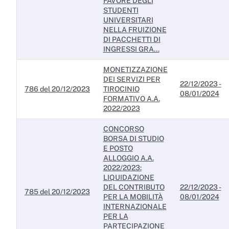
FAVORE DEGLI
Servizi erogati
STUDENTI
UNIVERSITARI
Pagamenti dell'amministrazione
NELLA FRUIZIONE
DI PACCHETTI DI
Opere pubbliche
INGRESSI GRA...
Pianificazione e governo del territorio
MONETIZZAZIONE
DEI SERVIZI PER
22/12/2023 -
Informazioni ambientali
786 del 20/12/2023
TIROCINIO
08/01/2024
FORMATIVO A.A.
Interventi straordinari e di emergenza
2022/2023
Altri contenuti
CONCORSO
BORSA DI STUDIO
E POSTO
Attuazione misure PNRR
ALLOGGIO A.A.
2022/2023:
LIQUIDAZIONE
DEL CONTRIBUTO
22/12/2023 -
785 del 20/12/2023
PER LA MOBILITÀ
08/01/2024
INTERNAZIONALE
PER LA
PARTECIPAZIONE