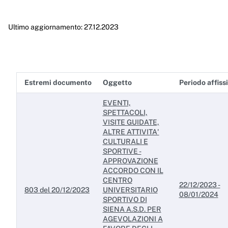
Enti controllati
Ultimo aggiornamento: 27.12.2023
Attività e procedimenti
Provvedimenti
Provvedimenti organi indirizzo politico
Estremi documento
Oggetto
Periodo affiss
Provvedimenti dirigenti amministrativi
EVENTI,
Controlli sulle imprese
SPETTACOLI,
VISITE GUIDATE,
Bandi di gara e contratti
ALTRE ATTIVITA'
CULTURALI E
Sovvenzioni, contributi, sussidi, vantaggi economici
SPORTIVE -
APPROVAZIONE
Bilanci
ACCORDO CON IL
CENTRO
22/12/2023 -
Beni immobili e gestione patrimonio
803 del 20/12/2023
UNIVERSITARIO
08/01/2024
SPORTIVO DI
SIENA A.S.D. PER
Controlli e rilievi sull'amministrazione
AGEVOLAZIONI A