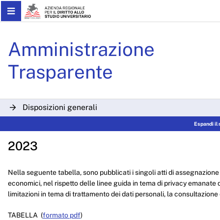
Skip to Main Content
Sovvenzioni 2023 - ARDSU
Amministrazione
Trasparente
Disposizioni generali
Espandi il
Organizzazione
2023
Consulenti e collaboratori
Personale
Nella seguente tabella, sono pubblicati i singoli atti di assegnazione 
economici, nel rispetto delle linee guida in tema di privacy emanate d
Bandi di concorso
limitazioni in tema di trattamento dei dati personali, la consultazione 
Performance
TABELLA (
formato pdf
)