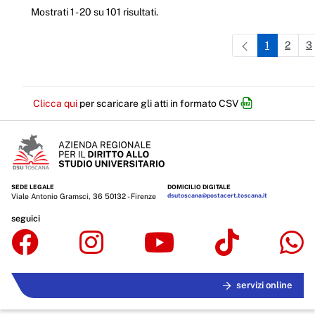
Mostrati 1 - 20 su 101 risultati.
1
2
3
Pagina
Pagi
P
Clicca qui
per scaricare gli atti in formato CSV
SEDE LEGALE
DOMICILIO DIGITALE
Viale Antonio Gramsci, 36 50132 - Firenze
dsutoscana@postacert.toscana.it
seguici
servizi online