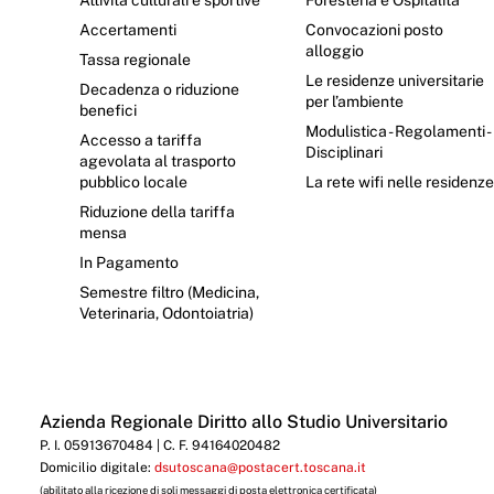
Attività culturali e sportive
Foresteria e Ospitalità
Accertamenti
Convocazioni posto
alloggio
Tassa regionale
Le residenze universitarie
Decadenza o riduzione
per l’ambiente
benefici
Modulistica - Regolamenti -
Accesso a tariffa
Disciplinari
agevolata al trasporto
pubblico locale
La rete wifi nelle residenz
Riduzione della tariffa
mensa
In Pagamento
Semestre filtro (Medicina,
Veterinaria, Odontoiatria)
Azienda Regionale Diritto allo Studio Universitario
P. I. 05913670484 | C. F. 94164020482
Domicilio digitale:
dsutoscana@postacert.toscana.it
(abilitato alla ricezione di soli messaggi di posta elettronica certificata)