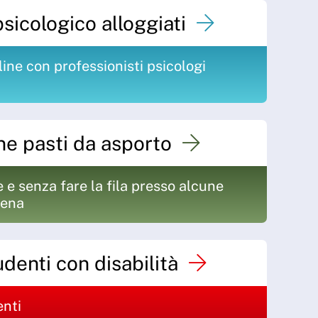
icologico alloggiati
line con professionisti psicologi
ne pasti da asporto
e e senza fare la fila presso alcune
iena
denti con disabilità
enti