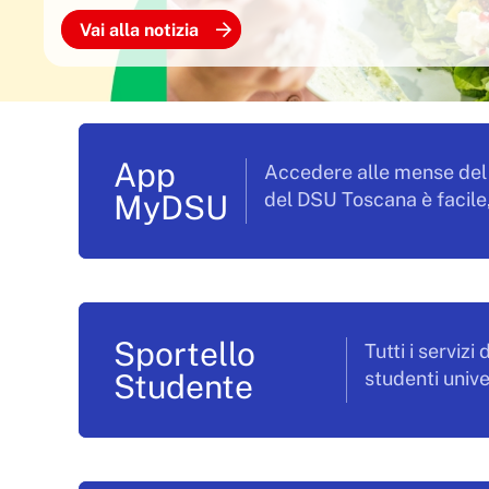
Vai alla notizia
App
Accedere alle mense del 
MyDSU
del DSU Toscana è facile
Sportello
Tutti i servizi 
Studente
studenti unive