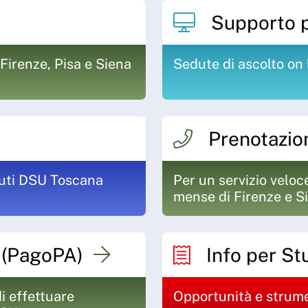
Supporto ps
 Firenze, Pisa e Siena
Sedute di ascolto on 
Prenotazio
buti DSU Toscana
Per un servizio veloc
mense di Firenze e S
S (PagoPA)
Info per Stu
i effettuare
Opportunità e strum