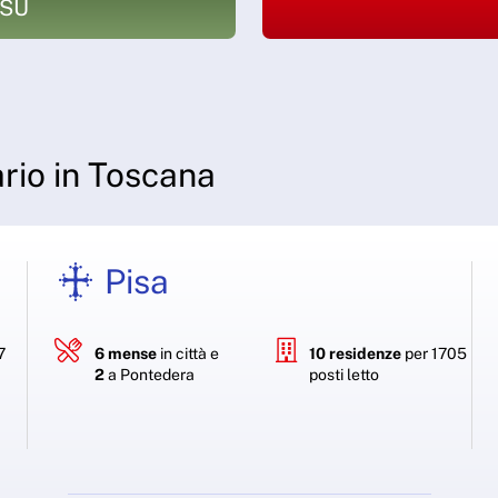
DSU
tario in Toscana
Pisa
7
6 mense
in città e
10 residenze
per 1705
2
a Pontedera
posti letto