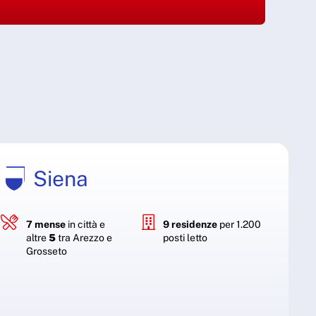
Siena
7 mense
in città e
9 residenze
per 1.200
altre
5
tra Arezzo e
posti letto
Grosseto