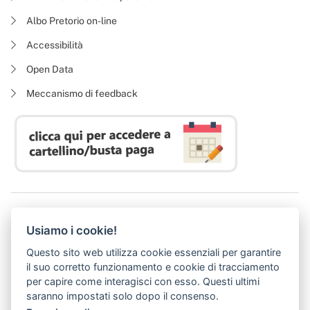
Albo Pretorio on-line
Accessibilità
Open Data
Meccanismo di feedback
Azienda Regionale Diritto allo Studio Universitario
Usiamo i cookie!
P. I. 05913670484 | C. F. 94164020482
Domicilio digitale:
dsutoscana@postacert.toscana.it
Questo sito web utilizza cookie essenziali per garantire
(abilitato alla ricezione di soli messaggi di posta elettronica certificata)
il suo corretto funzionamento e cookie di tracciamento
per capire come interagisci con esso. Questi ultimi
saranno impostati solo dopo il consenso.