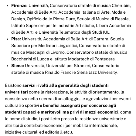
Firenze:
Università, Conservatorio statale di musica Cherubini,
Accademia di Belle Arti, Accademia Italiana di Arte, Moda e
Sedi decentrate
Design, Opificio delle Pietre Dure, Scuola di Musica di Fiesole,
Istituto Superiore per le Industrie Artistiche, Libera Accademia
Arezzo
Via Laschi, 26
di Belle Arti e Università Telematica degli Studi IUL
52100 - Arezzo AR
Pisa:
Università, Accademia di Belle Arti di Carrara, Scuola
Superiore per Mediatori Linguistici, Conservatorio statale di
Carrara
Via Solferino, 12/A - Palazzo Saffi
musica Mascagni di Livorno, Conservatorio statale di musica
54033 - Carrara MS
Boccherini di Lucca e Istituto Modartech di Pontedera
Siena:
Università, Università per Stranieri, Conservatorio
statale di musica Rinaldo Franci e Siena Jazz University.
Esistono
servizi rivolti alla generalità degli studenti
universitari
come la ristorazione, le attività di orientamento, la
consulenza nella ricerca di un alloggio, le agevolazioni per eventi
culturali o sportivi
e benefici assegnati per concorso agli
studenti capaci e meritevoli ma privi di mezzi economici
, come
le borse di studio, i posti letto presso le residenze universitarie e
altri tipi di contributi economici (per mobilità internazionale,
iniziative culturali ed editoriali, etc.).