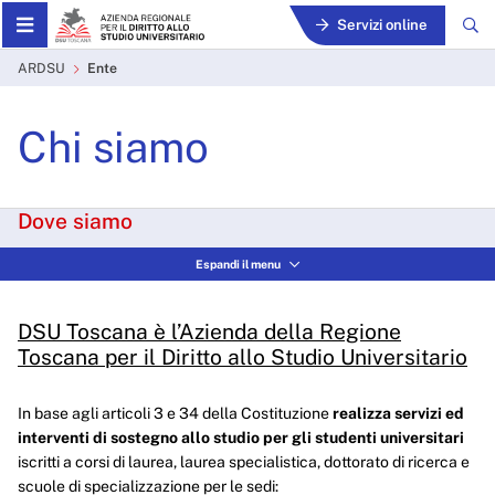
Skip to Main Content
Servizi online
Ente - ARDSU
ARDSU
Ente
Chi siamo
Dove siamo
Sede legale
Espandi il menu
Viale Gramsci, 36
50132 - Firenze FI
DSU Toscana è l’Azienda della Regione
Sedi Amministrative
Viale Gramsci, 36
Toscana per il Diritto allo Studio Universitario
50132 - Firenze FI
P.zza dei Cavalieri, 6
In base agli articoli 3 e 34 della Costituzione
realizza servizi
ed
56126 - Pisa PI
interventi di sostegno allo studio per gli studenti universitari
iscritti a corsi di laurea, laurea specialistica, dottorato di ricerca e
Via P. Mascagni, 53
53100 - Siena SI
scuole di specializzazione per le sedi: