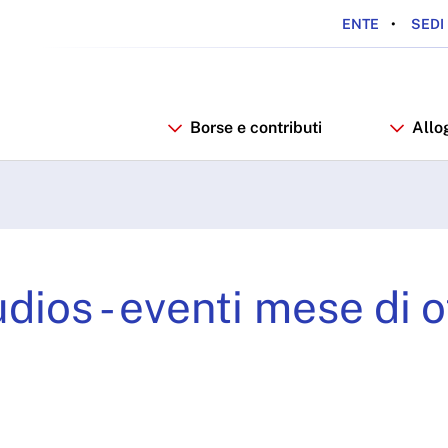
ENTE
SEDI 
Borse e contributi
Allo
- eventi mese di ottob
dios - eventi mese di