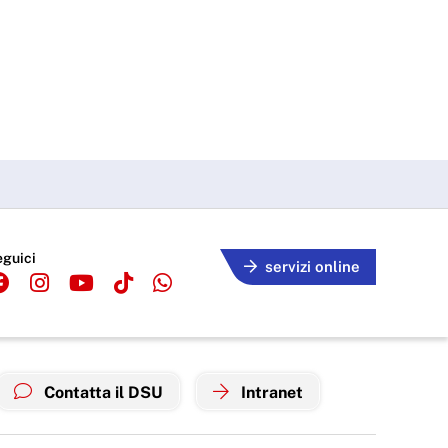
eguici
servizi online
Contatta il DSU
Intranet