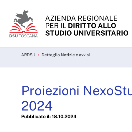
Skip to Main Content
Proiezioni NexoStudios 
ARDSU
Dettaglio Notizie e avvisi
Proiezioni NexoStu
2024
Pubblicato il: 18.10.2024