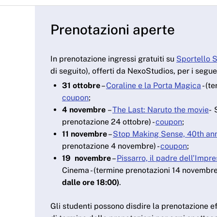
Prenotazioni aperte
In prenotazione ingressi gratuiti su
Sportello 
di seguito), offerti da NexoStudios, per i segue
31 ottobre
–
Coraline e la Porta Magica
- (t
coupon
;
4 novembre
–
The Last: Naruto the movie
- 
prenotazione 24 ottobre) -
coupon
;
11 novembre
–
Stop Making Sense, 40th ann
prenotazione 4 novembre) -
coupon
;
19 novembre
–
Pissarro, il padre dell’Impr
Cinema - (termine prenotazioni 14 novembre
dalle ore 18:00)
.
Gli studenti possono disdire la prenotazione ef