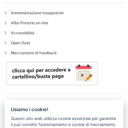
Amministrazione trasparente
Albo Pretorio on-line
Accessibilità
Open Data
Meccanismo di feedback
Azienda Regionale Diritto allo Studio Universitario
Usiamo i cookie!
P. I. 05913670484 | C. F. 94164020482
Domicilio digitale:
dsutoscana@postacert.toscana.it
Questo sito web utilizza cookie essenziali per garantire
(abilitato alla ricezione di soli messaggi di posta elettronica certificata)
il suo corretto funzionamento e cookie di tracciamento