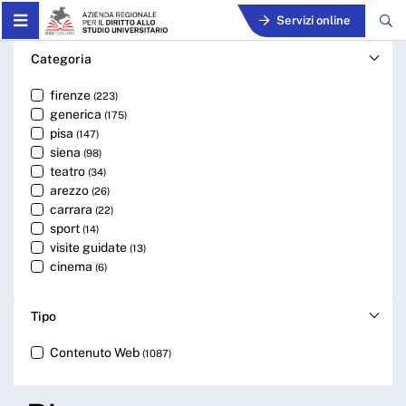
Skip to Main Content
Servizi online
Cerca - ARDSU
Categoria
firenze
(223)
generica
(175)
pisa
(147)
siena
(98)
teatro
(34)
arezzo
(26)
carrara
(22)
sport
(14)
visite guidate
(13)
cinema
(6)
Tipo
Contenuto Web
(1087)