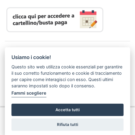
Azienda Regionale Diritto allo Studio Universitario
Usiamo i cookie!
P. I. 05913670484 | C. F. 94164020482
Domicilio digitale:
dsutoscana@postacert.toscana.it
Questo sito web utilizza cookie essenziali per garantire
(abilitato alla ricezione di soli messaggi di posta elettronica certificata)
il suo corretto funzionamento e cookie di tracciamento
per capire come interagisci con esso. Questi ultimi
saranno impostati solo dopo il consenso.
Fammi scegliere
Accetta tutti
Privacy
Rifiuta tutti