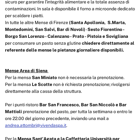
sicuro per garantire l’integrità alimentare e la totale assenza di
contaminazioni. In sala è disponibile il forno a microonde dedicato
per scaldare i piatti.
In tutte le altre Mense di Firenze
(Santa Apollonia, S.Marta,
Montedomini, San Salvi, Bar di Novoli)
-
Sesto Fiorentino -
Borgo San Lorenzo - Calenzano - Prato - Pistoia e Sovigliana
per consumare un pasto senza glutine
chiedere direttamente al
referente delle mense le pietanze giornaliere disponibili.
Mense Area di Siena
Per la mensa
San Miniato
non è necessaria la prenotazione.
Per la mensa
Le Scotte
non è richiesta prenotazione; rivolgersi
direttamente alla cassa della struttura.
Per i punti ristoro
Bar San Francesco, Bar San Niccolò e Bar
Mattioli
prenotazione del pasto, per tutta la settimana o entro le
ore 22.00 del giorno precedente, inviando una mail a
andrea.attombri@vivendaspa.it
.
Per la
Mensa Sant'Agata e la Caffetteria Università per