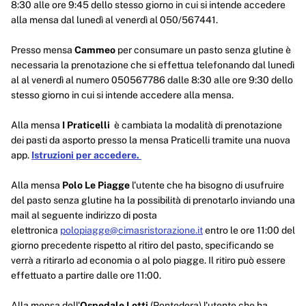
8:30 alle ore 9:45 dello stesso giorno in cui si intende accedere
alla mensa dal lunedì al venerdì al 050/567441.
Presso mensa
Cammeo
per consumare un pasto senza glutine è
necessaria la prenotazione che si effettua telefonando dal lunedì
al al venerdì al numero 050567786 dalle 8:30 alle ore 9:30 dello
stesso giorno in cui si intende accedere alla mensa.
Alla mensa
I Praticelli
è cambiata la modalità di prenotazione
dei pasti da asporto presso la mensa Praticelli tramite una nuova
app.
Istruzioni per accedere.
Alla mensa
Polo Le Piagge
l'utente che ha bisogno di usufruire
del pasto senza glutine ha la possibilità di prenotarlo inviando una
mail al seguente indirizzo di posta
elettronica
polopiagge@cimasristorazione.it
entro le ore 11:00 del
giorno precedente rispetto al ritiro del pasto, specificando se
verrà a ritirarlo ad economia o al polo piagge. Il ritiro può essere
effettuato a partire dalle ore 11:00.
Alla mensa dell'
Ospedale Lotti
(Pontedera) l'utente che ha