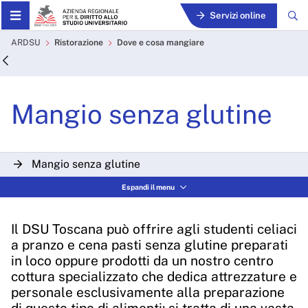
Skip to Main Content
Servizi online
Mangio senza glutine - AR
ARDSU
Ristorazione
Dove e cosa mangiare
Mangio senza glutine
Mangio senza glutine
Espandi il menu
Potrebbe interessarti
Il DSU Toscana può offrire agli studenti celiaci
Dove e cosa mangiare
a pranzo e cena pasti senza glutine preparati
in loco oppure prodotti da un nostro centro
cottura specializzato che dedica attrezzature e
personale esclusivamente alla preparazione