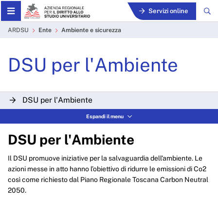
Skip to Main Content
Servizi online
Ambiente e sicurezza - AR
ARDSU
Ente
Ambiente e sicurezza
DSU per l'Ambiente
DSU per l'Ambiente
Espandi il menu
Le Residenze Universitarie per l'ambiente
DSU per l'Ambiente
La Ristorazione Universitaria per l'ambiente
Il DSU promuove iniziative per la salvaguardia dell’ambiente. Le
azioni messe in atto hanno l’obiettivo di ridurre le emissioni di Co2
così come richiesto dal Piano Regionale Toscana Carbon Neutral
2050.