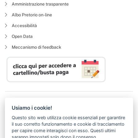
Amministrazione trasparente
Albo Pretorio on-line
Accessibilità
Open Data
Meccanismo di feedback
Azienda Regionale Diritto allo Studio Universitario
Usiamo i cookie!
P. I. 05913670484 | C. F. 94164020482
Domicilio digitale:
dsutoscana@postacert.toscana.it
Questo sito web utilizza cookie essenziali per garantire
(abilitato alla ricezione di soli messaggi di posta elettronica certificata)
il suo corretto funzionamento e cookie di tracciamento
per capire come interagisci con esso. Questi ultimi
saranno impostati solo dopo il consenso.