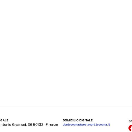
EGALE
DOMICILIO DIGITALE
s
Antonio Gramsci, 36 50132 - Firenze
dsutoscana@postacert.toscana.it