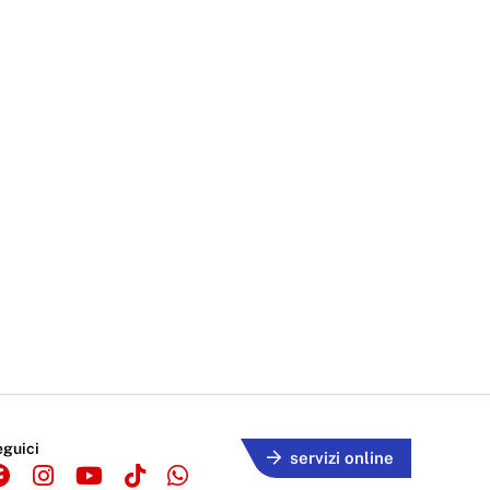
eguici
servizi online