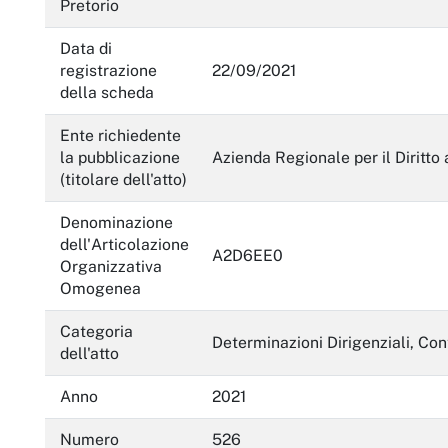
Pretorio
Enti controllati
Data di
Attività e procedimenti
registrazione
22/09/2021
della scheda
Provvedimenti
Provvedimenti organi indirizzo politico
Ente richiedente
la pubblicazione
Azienda Regionale per il Diritto 
Provvedimenti dirigenti amministrativi
(titolare dell'atto)
Controlli sulle imprese
Denominazione
dell'Articolazione
Bandi di gara e contratti
A2D6EE0
Organizzativa
Omogenea
Sovvenzioni, contributi, sussidi, vantaggi economici
Categoria
Bilanci
Determinazioni Dirigenziali, Con
dell'atto
Beni immobili e gestione patrimonio
Anno
2021
Controlli e rilievi sull'amministrazione
Numero
526