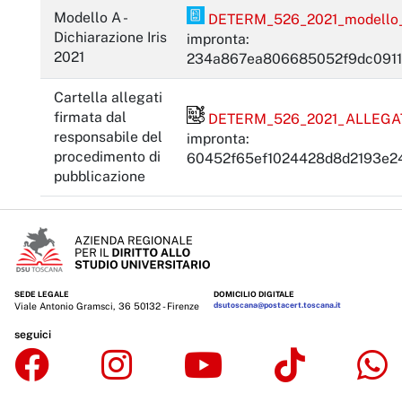
PDF Pades
Modello A -
DETERM_526_2021_modello_a_
Dichiarazione Iris
impronta:
2021
234a867ea806685052f9dc0911
Cartella allegati
File firmato digitalmente
firmata dal
DETERM_526_2021_ALLEGATI.
responsabile del
impronta:
procedimento di
60452f65ef1024428d8d2193e2
pubblicazione
SEDE LEGALE
DOMICILIO DIGITALE
Viale Antonio Gramsci, 36 50132 - Firenze
dsutoscana@postacert.toscana.it
seguici