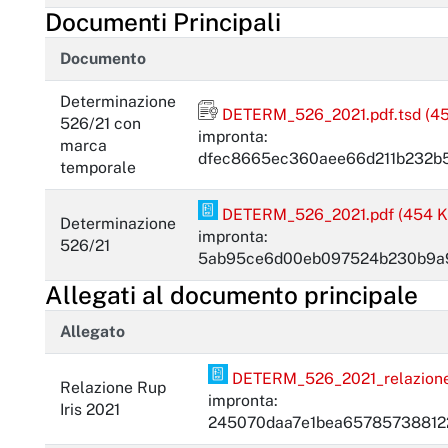
Documenti Principali
Documento
Determinazione
Firma firmato digitalmente con m
DETERM_526_2021.pdf.tsd (45
526/21 con
impronta:
marca
dfec8665ec360aee66d211b232b
temporale
PDF Pades
DETERM_526_2021.pdf (454 K
Determinazione
impronta:
526/21
5ab95ce6d00eb097524b230b9a
Allegati al documento principale
Allegato
PDF Pades
DETERM_526_2021_relazione_
Relazione Rup
impronta:
Iris 2021
245070daa7e1bea65785738812