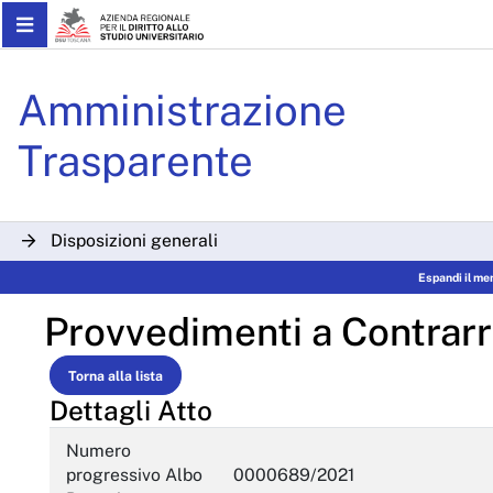
Skip to Main Content
Provvedimenti a contrarre 
Amministrazione
Trasparente
Disposizioni generali
Espandi il me
Organizzazione
Provvedimenti a Contrar
Consulenti e collaboratori
Personale
Torna alla lista
Dettagli Atto
Bandi di concorso
Numero
Performance
progressivo Albo
0000689/2021