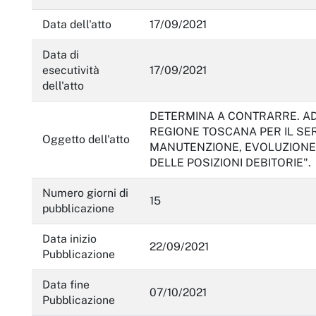
Servizi erogati
Data dell'atto
17/09/2021
Pagamenti dell'amministrazione
Data di
Opere pubbliche
esecutività
17/09/2021
dell'atto
Pianificazione e governo del territorio
DETERMINA A CONTRARRE. A
Informazioni ambientali
REGIONE TOSCANA PER IL SER
Oggetto dell'atto
MANUTENZIONE, EVOLUZIONE D
Interventi straordinari e di emergenza
DELLE POSIZIONI DEBITORIE".
Altri contenuti
Numero giorni di
15
Attuazione misure PNRR
pubblicazione
Data inizio
22/09/2021
Pubblicazione
Data fine
07/10/2021
Pubblicazione