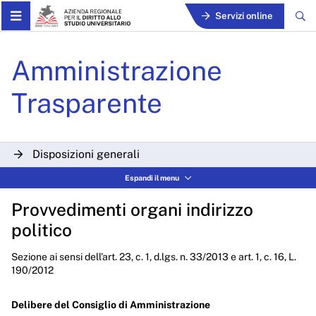
Skip to Main Content
Servizi online
Provvedimenti organi indiri
Amministrazione
Trasparente
Disposizioni generali
Espandi il menu
Organizzazione
Provvedimenti organi indirizzo
Consulenti e collaboratori
politico
Personale
Sezione ai sensi dell’art. 23, c. 1, d.lgs. n. 33/2013 e art. 1, c. 16, L.
Bandi di concorso
190/2012
Performance
Delibere del Consiglio di Amministrazione