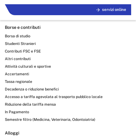
Servizi erogati
servizi online
Pagamenti dell'amministrazione
Opere pubbliche
Borse e contributi
Borsa di studio
Pianificazione e governo del territorio
Studenti Stranieri
Contributi FSC e FSE
Informazioni ambientali
Altri contributi
Interventi straordinari e di emergenza
Attività culturali e sportive
Accertamenti
Altri contenuti
Tassa regionale
Attuazione misure PNRR
Decadenza o riduzione benefici
Accesso a tariffa agevolata al trasporto pubblico locale
Riduzione della tariffa mensa
In Pagamento
Semestre filtro (Medicina, Veterinaria, Odontoiatria)
Alloggi