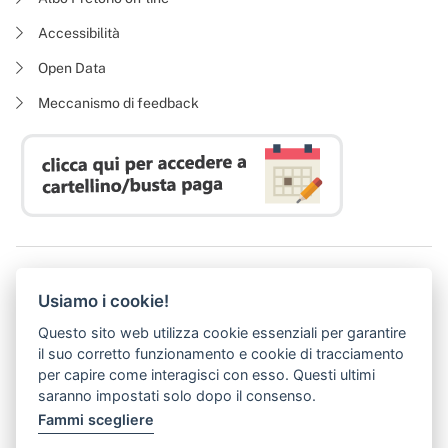
Accessibilità
Open Data
Meccanismo di feedback
Azienda Regionale Diritto allo Studio Universitario
Usiamo i cookie!
P. I. 05913670484 | C. F. 94164020482
Domicilio digitale:
dsutoscana@postacert.toscana.it
Questo sito web utilizza cookie essenziali per garantire
(abilitato alla ricezione di soli messaggi di posta elettronica certificata)
il suo corretto funzionamento e cookie di tracciamento
per capire come interagisci con esso. Questi ultimi
saranno impostati solo dopo il consenso.
Fammi scegliere