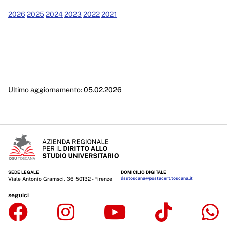
Enti controllati
2026
2025
2024
2023
2022
2021
Attività e procedimenti
Provvedimenti
Provvedimenti organi indirizzo politico
Provvedimenti dirigenti amministrativi
Ultimo aggiornamento: 05.02.2026
Controlli sulle imprese
Bandi di gara e contratti
Sovvenzioni, contributi, sussidi, vantaggi economici
Bilanci
SEDE LEGALE
DOMICILIO DIGITALE
Viale Antonio Gramsci, 36 50132 - Firenze
dsutoscana@postacert.toscana.it
Beni immobili e gestione patrimonio
seguici
Controlli e rilievi sull'amministrazione