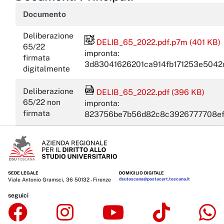
Documento
Deliberazione
File firmato digitalmente
DELIB_65_2022.pdf.p7m (401 KB)
65/22
impronta:
firmata
3d83041626201ca914fb171253e5042
digitalmente
File Acrobat Reader
Deliberazione
DELIB_65_2022.pdf (396 KB)
65/22 non
impronta:
firmata
823756be7b56d82c8c3926777708ef
SEDE LEGALE
DOMICILIO DIGITALE
Viale Antonio Gramsci, 36 50132 - Firenze
dsutoscana@postacert.toscana.it
seguici