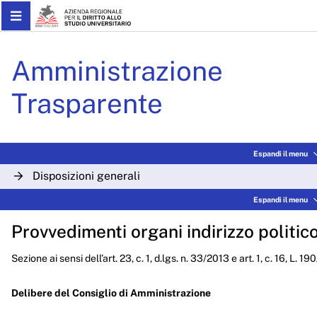
Skip to Main Content
Delibere CdA 2022 - ARDS
Amministrazione
Trasparente
Espandi il menu
Disposizioni generali
Espandi il menu
Organizzazione
Provvedimenti organi indirizzo politic
Consulenti e collaboratori
Sezione ai sensi dell’art. 23, c. 1, d.lgs. n. 33/2013 e art. 1, c. 16, L. 1
Personale
Bandi di concorso
Delibere del Consiglio di Amministrazione