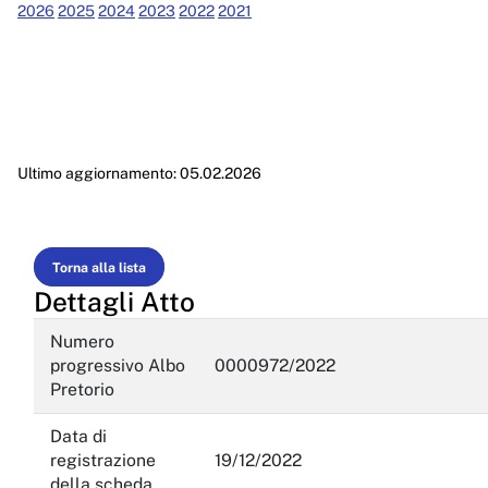
Performance
2026
2025
2024
2023
2022
2021
Enti controllati
Attività e procedimenti
Provvedimenti
Ultimo aggiornamento: 05.02.2026
Provvedimenti organi indirizzo politico
Provvedimenti dirigenti amministrativi
Controlli sulle imprese
Torna alla lista
Dettagli Atto
Bandi di gara e contratti
Numero
Sovvenzioni, contributi, sussidi, vantaggi economici
progressivo Albo
0000972/2022
Pretorio
Bilanci
Data di
Beni immobili e gestione patrimonio
registrazione
19/12/2022
Controlli e rilievi sull'amministrazione
della scheda