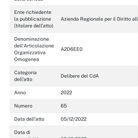
Servizi erogati
Ente richiedente
la pubblicazione
Azienda Regionale per il Diritto al
Pagamenti dell'amministrazione
(titolare dell'atto)
Opere pubbliche
Denominazione
dell'Articolazione
A2D6EE0
Pianificazione e governo del territorio
Organizzativa
Omogenea
Informazioni ambientali
Categoria
Interventi straordinari e di emergenza
Delibere del CdA
dell'atto
Altri contenuti
Anno
2022
Attuazione misure PNRR
Numero
65
Data dell'atto
05/12/2022
Data di