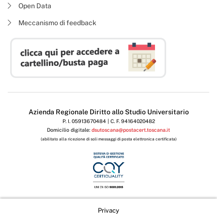
Open Data
Meccanismo di feedback
Azienda Regionale Diritto allo Studio Universitario
P. I. 05913670484 | C. F. 94164020482
Domicilio digitale:
dsutoscana@postacert.toscana.it
(abilitato alla ricezione di soli messaggi di posta elettronica certificata)
Privacy