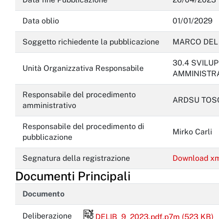
Data oblio
01/01/2029
Soggetto richiedente la pubblicazione
MARCO DEL
30.4 SVILU
Unità Organizzativa Responsabile
AMMINISTRA
Responsabile del procedimento
ARDSU TOS
amministrativo
Responsabile del procedimento di
Mirko Carli
pubblicazione
Segnatura della registrazione
Download x
Documenti Principali
Documento
File firmato digitalmente
Deliberazione
DELIB_9_2023.pdf.p7m (523 KB)