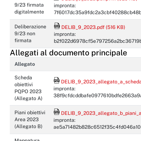
9/23 firmata
impronta:
digitalmente
7f6017dc35a9fdc2a3cbf40288cb48
File Acrobat Reader
Deliberazione
DELIB_9_2023.pdf (516 KB)
9/23 non
impronta:
firmata
b2f022d6978cf5e797256a2bc36719
Allegati al documento principale
Allegato
Scheda
File Acrobat Reader
DELIB_9_2023_allegato_a_scheda_
obiettivi
impronta:
PQPO 2023
38f9cfdcddbafe0977610bdfe2663a
(Allegato A)
File Acrobat Reader
Piani obiettivi
DELIB_9_2023_allegato_b_piani_ar
Area 2023
impronta:
(Allegato B)
ae5a71482b828c6512f35c4fd046a10
Mappatura