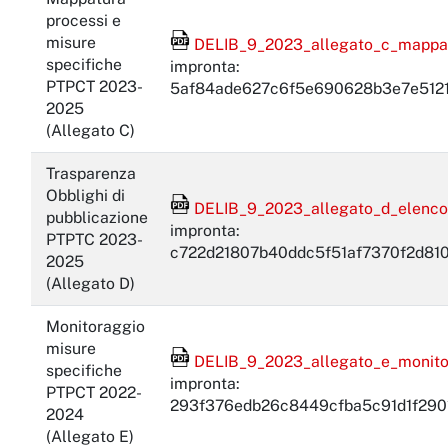
processi e
File Acrobat Reader
misure
DELIB_9_2023_allegato_c_mappatu
specifiche
impronta:
PTPCT 2023-
5af84ade627c6f5e690628b3e7e512
2025
(Allegato C)
Trasparenza
Obblighi di
File Acrobat Reader
DELIB_9_2023_allegato_d_elenco_o
pubblicazione
impronta:
PTPTC 2023-
c722d21807b40ddc5f51af7370f2d81
2025
(Allegato D)
Monitoraggio
misure
File Acrobat Reader
DELIB_9_2023_allegato_e_monitor
specifiche
impronta:
PTPCT 2022-
293f376edb26c8449cfba5c91d1f290
2024
(Allegato E)