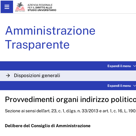
Skip to Main Content
Delibere CdA 2023 - ARDS
Amministrazione
Trasparente
Espandi il menu
Disposizioni generali
Espandi il menu
Organizzazione
Provvedimenti organi indirizzo politic
Consulenti e collaboratori
Sezione ai sensi dell’art. 23, c. 1, d.lgs. n. 33/2013 e art. 1, c. 16, L. 1
Personale
Bandi di concorso
Delibere del Consiglio di Amministrazione