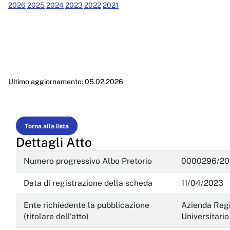
Performance
2026
2025
2024
2023
2022
2021
Enti controllati
Attività e procedimenti
Provvedimenti
Ultimo aggiornamento: 05.02.2026
Provvedimenti organi indirizzo politico
Provvedimenti dirigenti amministrativi
Controlli sulle imprese
Torna alla lista
Dettagli Atto
Bandi di gara e contratti
Numero progressivo Albo Pretorio
0000296/20
Sovvenzioni, contributi, sussidi, vantaggi economici
Data di registrazione della scheda
11/04/2023
Bilanci
Ente richiedente la pubblicazione
Azienda Regio
Beni immobili e gestione patrimonio
(titolare dell'atto)
Universitario
Controlli e rilievi sull'amministrazione