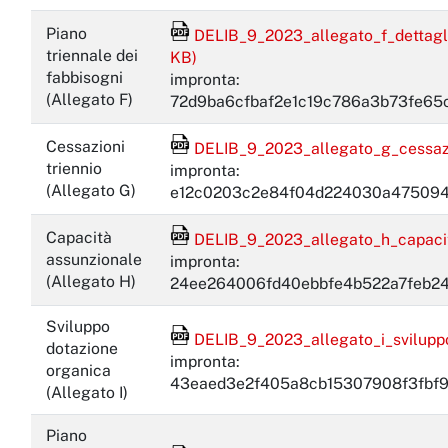
File Acrobat Reader
Piano
DELIB_9_2023_allegato_f_dettagli
triennale dei
KB)
fabbisogni
impronta:
(Allegato F)
72d9ba6cfbaf2e1c19c786a3b73fe6
File Acrobat Reader
Cessazioni
DELIB_9_2023_allegato_g_cessazio
triennio
impronta:
(Allegato G)
e12c0203c2e84f04d224030a475094
File Acrobat Reader
Capacità
DELIB_9_2023_allegato_h_capacit
assunzionale
impronta:
(Allegato H)
24ee264006fd40ebbfe4b522a7feb2
Sviluppo
File Acrobat Reader
DELIB_9_2023_allegato_i_sviluppo
dotazione
impronta:
organica
43eaed3e2f405a8cb15307908f3fbf
(Allegato I)
Piano