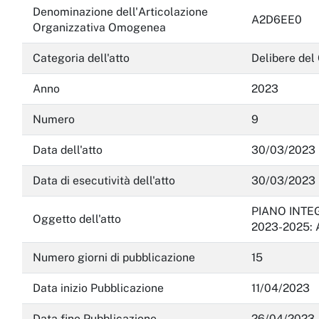
Denominazione dell'Articolazione
A2D6EE0
Servizi erogati
Organizzativa Omogenea
Pagamenti dell'amministrazione
Categoria dell'atto
Delibere del
Opere pubbliche
Anno
2023
Pianificazione e governo del territorio
Numero
9
Informazioni ambientali
Data dell'atto
30/03/2023
Interventi straordinari e di emergenza
Data di esecutività dell'atto
30/03/2023
Altri contenuti
PIANO INTE
Oggetto dell'atto
2023-2025:
Attuazione misure PNRR
Numero giorni di pubblicazione
15
Data inizio Pubblicazione
11/04/2023
Data fine Pubblicazione
26/04/2023