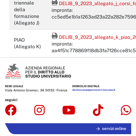
File Acrobat Reader
triennale
DELIB_9_2023_allegato_j_corsi_fo
della
impronta:
formazione
cc5ed5e1b1a1263ad23a22a282e759
(Allegato J)
File Acrobat Reader
DELIB_9_2023_allegato_k_piao_20
PIAO
impronta:
(Allegato K)
aa4f51c778869f18db3fa7f26cce81c
SEDE LEGALE
DOMICILIO DIGITALE
Viale Antonio Gramsci, 36 50132 - Firenze
dsutoscana@postacert.toscana.it
seguici
servizi online