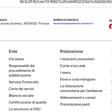
9cb3f42cecf24921cd5de80220e1cda0dc6c
EGALE
DOMICILIO DIGITALE
s
Antonio Gramsci, 36 50132 - Firenze
dsutoscana@postacert.toscana.it
Ente
Ristorazione
Chi siamo
I ristoranti universitari
Responsabili del
Come si accede
procedimento di
I menu
pubblicazione
Dove e cosa mangiare
Servizio Protocollo
La ristorazione
Carta dei servizi
universitaria per l’ambiente
Bilancio sociale
Abbonamenti e carnet
Certificazione di qualità
Prenotazione pasti
La sicurezza al DSU