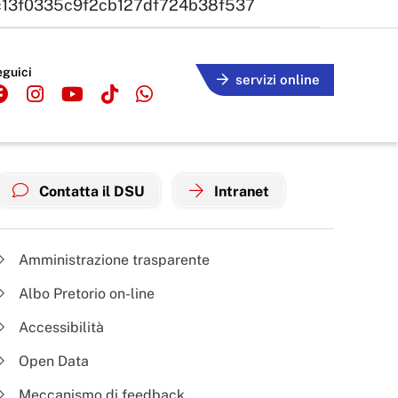
13f0335c9f2cb127df724b38f537
eguici
servizi online
Contatta il DSU
Intranet
Amministrazione trasparente
Albo Pretorio on-line
Accessibilità
Open Data
Meccanismo di feedback