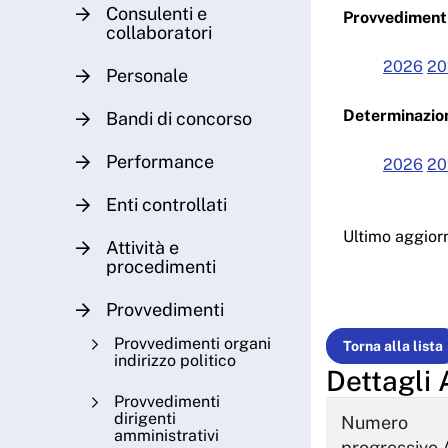
Consulenti e
Provvedimenti
collaboratori
2026
20
Personale
Determinazion
Bandi di concorso
Performance
2026
20
Enti controllati
Ultimo aggio
Attività e
procedimenti
Provvedimenti
Provvedimenti organi
Torna alla lista
indirizzo politico
Dettagli 
Provvedimenti
dirigenti
Numero
amministrativi
progressivo 