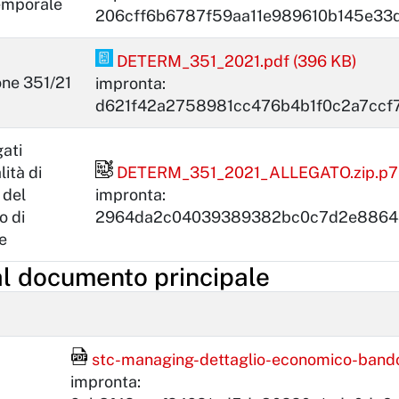
emporale
206cff6b6787f59aa11e989610b145e33
PDF Pades
DETERM_351_2021.pdf (396 KB)
ne 351/21
impronta:
d621f42a2758981cc476b4b1f0c2a7ccf
gati
File firmato digitalmente
lità di
DETERM_351_2021_ALLEGATO.zip.p7
 del
impronta:
o di
2964da2c04039389382bc0c7d2e8864
e
al documento principale
File Acrobat Reader
stc-managing-dettaglio-economico-bando-
impronta: