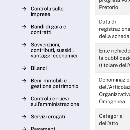
Pretorio
Controlli sulle
imprese
Data di
Bandi di gara e
registrazion
contratti
della scheda
Sovvenzioni,
contributi, sussidi,
Ente richied
vantaggi economici
la pubblicaz
(titolare dell'
Bilanci
Denominazio
Beni immobili e
gestione patrimonio
dell'Articola
Organizzativ
Controlli e rilievi
Omogenea
sull'amministrazione
Categoria
Servizi erogati
dell'atto
Pagamenti