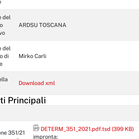
e
 del
o
ARDSU TOSCANA
vo
 del
o di
Mirko Carli
e
lla
Download xml
e
 Principali
Firma firmato digitalmente con marca t
DETERM_351_2021.pdf.tsd (399 KB)
ne 351/21
impronta: