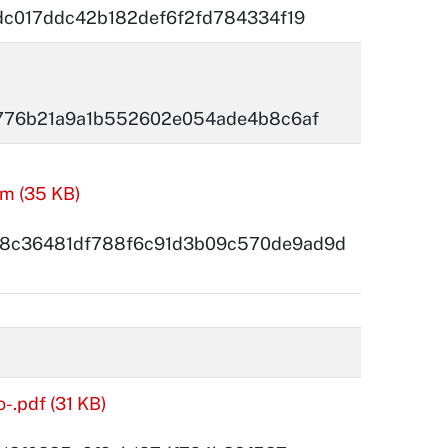
dc017ddc42b182def6f2fd784334f19
776b21a9a1b552602e054ade4b8c6af
m (35 KB)
8c36481df788f6c91d3b09c570de9ad9d
.pdf (31 KB)