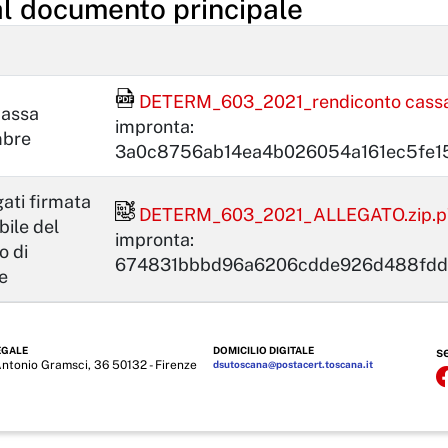
al documento principale
File Acrobat Reader
DETERM_603_2021_rendiconto cassa 
cassa
impronta:
mbre
3a0c8756ab14ea4b026054a161ec5fe1
gati firmata
File firmato digitalmente
DETERM_603_2021_ALLEGATO.zip.p
bile del
impronta:
o di
674831bbbd96a6206cdde926d488fdd
e
EGALE
DOMICILIO DIGITALE
s
Antonio Gramsci, 36 50132 - Firenze
dsutoscana@postacert.toscana.it