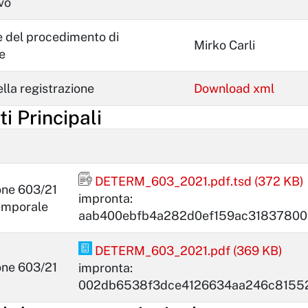
vo
 del procedimento di
Mirko Carli
e
lla registrazione
Download xml
 Principali
Firma firmato digitalmente con marca t
DETERM_603_2021.pdf.tsd (372 KB)
one 603/21
impronta:
emporale
aab400ebfb4a282d0ef159ac3183780
PDF Pades
DETERM_603_2021.pdf (369 KB)
one 603/21
impronta:
002db6538f3dce4126634aa246c8155