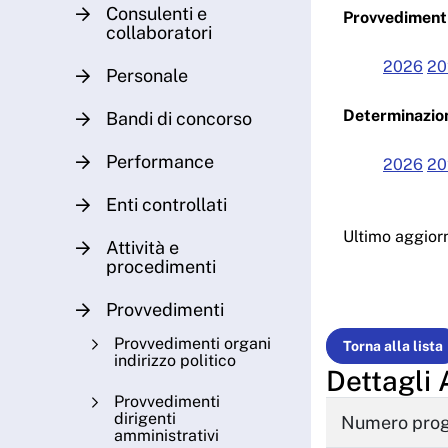
Consulenti e
Provvedimenti
collaboratori
2026
20
Personale
Determinazion
Bandi di concorso
Performance
2026
20
Enti controllati
Ultimo aggio
Attività e
procedimenti
Provvedimenti
Provvedimenti organi
Torna alla lista
indirizzo politico
Dettagli 
Provvedimenti
dirigenti
Numero progr
amministrativi