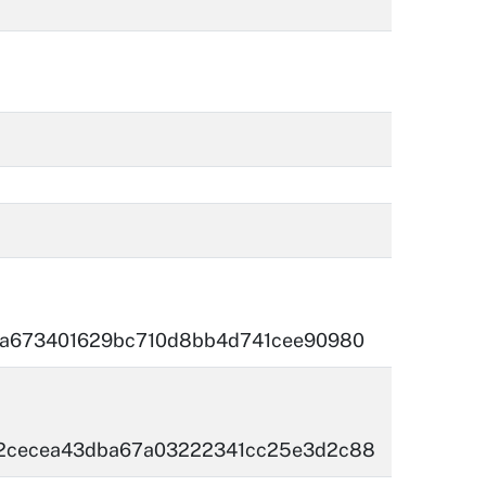
emporale
0a673401629bc710d8bb4d741cee90980
2cecea43dba67a03222341cc25e3d2c88