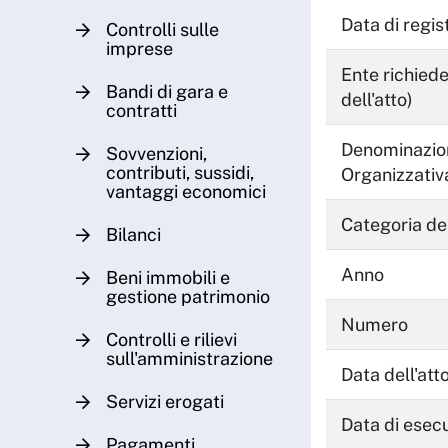
Data di regis
Controlli sulle
imprese
Ente richiede
Bandi di gara e
dell'atto)
contratti
Denominazion
Sovvenzioni,
contributi, sussidi,
Organizzati
vantaggi economici
Categoria del
Bilanci
Anno
Beni immobili e
gestione patrimonio
Numero
Controlli e rilievi
sull'amministrazione
Data dell'att
Servizi erogati
Data di esecu
Pagamenti