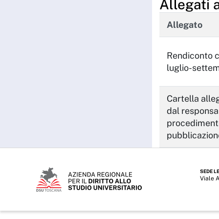
Allegati 
Allegato
Rendiconto 
luglio-sette
Cartella alle
dal responsa
procediment
pubblicazion
SEDE L
Viale 