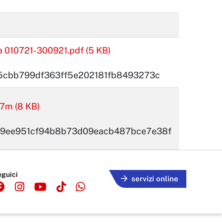
010721-300921.pdf (5 KB)
5cbb799df363ff5e202181fb8493273c
7m (8 KB)
9ee951cf94b8b73d09eacb487bce7e38f
eguici
servizi online